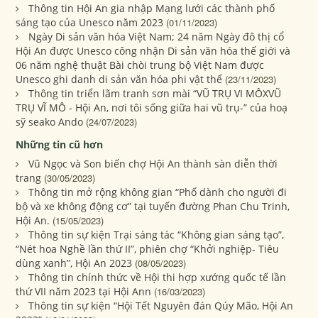
Thông tin Hội An gia nhập Mạng lưới các thành phố
sáng tạo của Unesco năm 2023
(01/11/2023)
Ngày Di sản văn hóa Việt Nam; 24 năm Ngày đô thị cổ
Hội An được Unesco công nhận Di sản văn hóa thế giới và
06 năm nghệ thuật Bài chòi trung bộ Việt Nam được
Unesco ghi danh di sản văn hóa phi vật thể
(23/11/2023)
Thông tin triển lãm tranh sơn mài “VŨ TRỤ VI MÔXVŨ
TRỤ VĨ MÔ - Hội An, nơi tôi sống giữa hai vũ trụ-” của hoạ
sỹ seako Ando
(24/07/2023)
Những tin cũ hơn
Vũ Ngọc và Son biến chợ Hội An thành sàn diễn thời
trang
(30/05/2023)
Thông tin mở rộng không gian “Phố dành cho người đi
bộ và xe không động cơ” tại tuyến đường Phan Chu Trinh,
Hội An.
(15/05/2023)
Thông tin sự kiện Trại sáng tác “Không gian sáng tạo”,
“Nét hoa Nghề lần thứ II”, phiên chợ “Khởi nghiệp- Tiêu
dùng xanh”, Hội An 2023
(08/05/2023)
Thông tin chính thức về Hội thi hợp xướng quốc tế lần
thứ VII năm 2023 tại Hội Ann
(16/03/2023)
Thông tin sự kiện “Hội Tết Nguyên đán Qúy Mão, Hội An