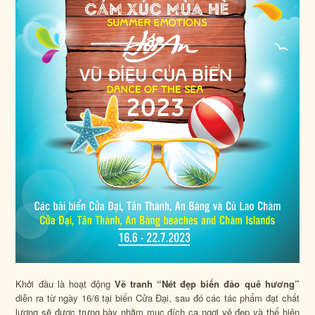
Khởi đầu là hoạt động
Vẽ tranh “Nét đẹp biển đảo quê hương”
diễn ra từ ngày 16/6 tại biển Cửa Đại, sau đó các tác phẩm đạt chất
lượng sẽ được trưng bày nhằm mục đích ca ngợi vẻ đẹp và thể hiện