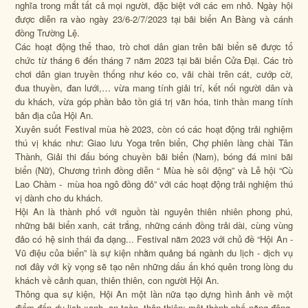
nghĩa trong mắt tất cả mọi người, đặc biệt với các em nhỏ. Ngày hội
được diễn ra vào ngày 23/6-2/7/2023 tại bãi biển An Bàng và cánh
đồng Trường Lệ.
Các hoạt động thể thao, trò chơi dân gian trên bãi biển sẽ được tổ
chức từ tháng 6 đến tháng 7 năm 2023 tại bãi biển Cửa Đại. Các trò
chơi dân gian truyền thống như kéo co, vãi chài trên cát, cướp cờ,
đua thuyền, đan lưới,… vừa mang tính giải trí, kết nối người dân và
du khách, vừa góp phần bảo tồn giá trị văn hóa, tinh thần mang tính
bản địa của Hội An.
Xuyên suốt Festival mùa hè 2023, còn có các hoạt động trải nghiệm
thú vị khác như: Giao lưu Yoga trên biển, Chợ phiên làng chài Tân
Thành, Giải thi đấu bóng chuyền bãi biển (Nam), bóng đá mini bãi
biển (Nữ), Chương trình đồng diễn “ Mùa hè sôi động” và Lễ hội “Cù
Lao Chàm - mùa hoa ngô đồng đỏ” với các hoạt động trải nghiệm thú
vị dành cho du khách.
Hội An là thành phố với nguồn tài nguyên thiên nhiên phong phú,
những bãi biển xanh, cát trắng, những cánh đồng trải dài, cùng vùng
đảo có hệ sinh thái đa dạng... Festival năm 2023 với chủ đề “Hội An -
Vũ điệu của biển” là sự kiện nhằm quảng bá ngành du lịch - dịch vụ
nơi đây với kỳ vọng sẽ tạo nên những dấu ấn khó quên trong lòng du
khách về cảnh quan, thiên thiên, con người Hội An.
Thông qua sự kiện, Hội An một lần nữa tạo dựng hình ảnh về một
điểm đến du lịch xanh, an toàn, thân thiện; một thành phố năng động,