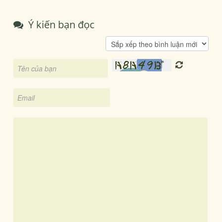
Ý kiến bạn đọc