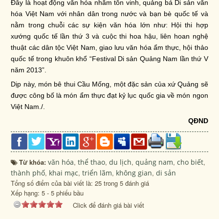
Đây là hoạt động văn hóa nhằm tôn vinh, quảng bá Di sản văn
hóa Việt Nam với nhân dân trong nước và bạn bè quốc tế và
nằm trong chuỗi các sự kiện văn hóa lớn như: Hội thi hợp
xướng quốc tế lần thứ 3 và cuộc thi hoa hậu, liên hoan nghệ
thuật các dân tộc Việt Nam, giao lưu văn hóa ẩm thực, hội thảo
quốc tế trong khuôn khổ “Festival Di sản Quảng Nam lần thứ V
năm 2013”.
Dịp này, món bê thui Cầu Mống, một đặc sản của xứ Quảng sẽ
được công bố là món ẩm thực đạt kỷ lục quốc gia về món ngon
Việt Nam./.
QĐND
Từ khóa:
văn hóa
,
thể thao
,
du lịch
,
quảng nam
,
cho biết
,
thành phố
,
khai mạc
,
triển lãm
,
không gian
,
di sản
Tổng số điểm của bài viết là: 25 trong 5 đánh giá
Xếp hạng:
5
-
5
phiếu bầu
Click để đánh giá bài viết