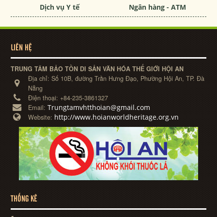
Dịch vụ Y tế
Ngân hàng - ATM
LIÊN HỆ
TRUNG TÂM BẢO TỒN DI SẢN VĂN HÓA THẾ GIỚI HỘI AN
Địa chỉ:
Số 10B, đường Trần Hưng Đạo, Phường Hội An, TP. Đà
Nẵng
Điện thoại:
+84-235-3861327
Trungtamvhtthoian@gmail.com
Email:
http://www.hoianworldheritage.org.vn
Website:
THỐNG KÊ