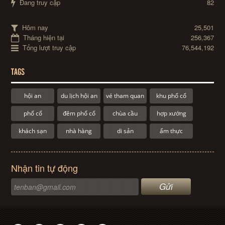
Đang truy cập
82
Hôm nay
25,501
Tháng hiện tại
256,367
Tổng lượt truy cập
76,544,192
TAGS
hội an
du lịch hội an
vé tham quan
khu phố cổ
phố cổ
đêm phố cổ
chùa cầu
hợp xướng
khách sạn
nhà hàng
di sản
ẩm thực
Nhận tin tự động