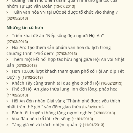
Quảng Nam mở điểm tham quan nhà thờ gia tộc của
nhóm Tự Lực Văn Đoàn
(13/07/2013)
Tuần văn hóa VN tại Đức sẽ được tổ chức vào tháng 7
(02/05/2013)
Những tin cũ hơn
Triển khai đề án "Nếp sống đẹp người Hội An"
(27/03/2013)
Hội An: Tạo thêm sản phẩm văn hóa du lịch trong
chương trình “Phố đêm”
(27/03/2013)
Thêm một kết nối hợp tác hữu nghị giữa Hội An với Nhật
Bản
(02/03/2013)
Hơn 10.000 lượt khách tham quan phố cổ Hội An dịp Tết
Quý Tỵ
(18/02/2013)
Khách Tây cùng tranh tài đua ghe ở phố Hội
(16/02/2013)
Phố cổ Hội An giao thừa lung linh đèn lồng, pháo hoa
(11/02/2013)
Hội An đón nhận Giải vàng “Thành phố được yêu thích
nhất trên thế giới” vào đêm giao thừa
(07/02/2013)
Bánh tết truyền thống tặng người nghèo
(07/02/2013)
Vua đầu bếp trổ tài trên sông
(11/01/2013)
Tăng giá vé và trách nhiệm quản lý
(11/01/2013)