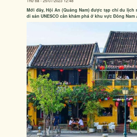
Thứ ba - 25/07/2023 12:48
Mới đây, Hội An (Quảng Nam) được tạp chí du lịch 
di sản UNESCO cần khám phá ở khu vực Đông Nam 