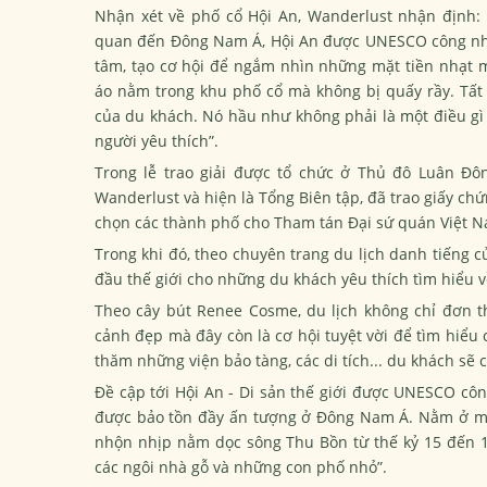
Nhận xét về phố cổ Hội An, Wanderlust nhận định:
quan đến Đông Nam Á, Hội An được UNESCO công nhận
tâm, tạo cơ hội để ngắm nhìn những mặt tiền nhạt 
áo nằm trong khu phố cổ mà không bị quấy rầy. Tất 
của du khách. Nó hầu như không phải là một điều gì 
người yêu thích”.
Trong lễ trao giải được tổ chức ở Thủ đô Luân Đôn
Wanderlust và hiện là Tổng Biên tập, đã trao giấy c
chọn các thành phố cho Tham tán Đại sứ quán Việt N
Trong khi đó, theo chuyên trang du lịch danh tiếng
đầu thế giới cho những du khách yêu thích tìm hiểu v
Theo cây bút Renee Cosme, du lịch không chỉ đơn 
cảnh đẹp mà đây còn là cơ hội tuyệt vời để tìm hiểu 
thăm những viện bảo tàng, các di tích... du khách sẽ 
Đề cập tới Hội An - Di sản thế giới được UNESCO công
được bảo tồn đầy ấn tượng ở Đông Nam Á. Nằm ở mi
nhộn nhịp nằm dọc sông Thu Bồn từ thế kỷ 15 đến 
các ngôi nhà gỗ và những con phố nhỏ”.