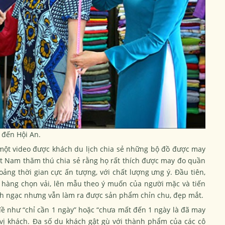
 đến Hội An.
ấy một video được khách du lịch chia sẻ những bộ đồ được may
ệt Nam thăm thú chia sẻ rằng họ rất thích được may đo quần
ảng thời gian cực ấn tượng, với chất lượng ưng ý. Đầu tiên,
 hàng chọn vải, lên mẫu theo ý muốn của người mặc và tiến
kinh ngạc nhưng vẫn làm ra được sản phẩm chỉn chu, đẹp mắt.
đề như “chỉ cần 1 ngày” hoặc “chưa mất đến 1 ngày là đã may
 vị khách. Đa số du khách gật gù với thành phẩm của các cô