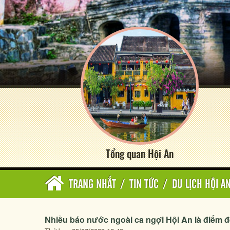
Tổng quan Hội An
TRANG NHẤT
/
TIN TỨC
/
DU LỊCH HỘI A
Nhiều báo nước ngoài ca ngợi Hội An là điểm 