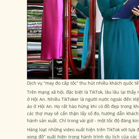
Dịch vụ “may đo cấp tốc” thu hút nhiều khách quốc tế
Trên mạng xã hội, đặc biệt là TikTok, lâu lâu lại th
ở Hội An. Nhiều TikToker là người nước ngoài đến Vi
áo ở Hội An. Họ rất hào hứng khi có đồ đẹp trong kho
các thợ may sẽ cẩn thận lấy số đo, hướng dẫn khách
hành sản xuất. Chỉ trong vài giờ - một tốc độ đáng 
Hàng loạt những video xuất hiện trên TikTok với tựa 
xong đồ” xuất hiện trong hành trình du lịch của các