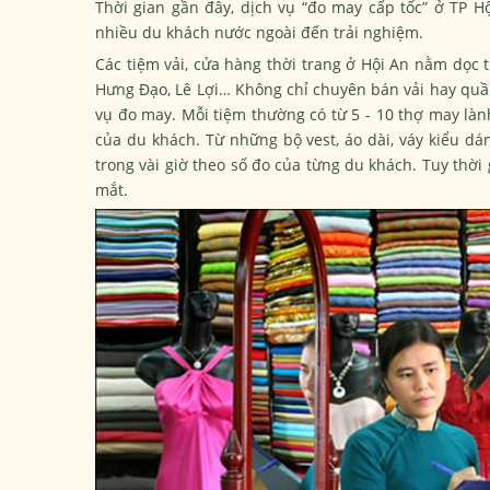
Thời gian gần đây, dịch vụ “đo may cấp tốc” ở TP Hộ
nhiều du khách nước ngoài đến trải nghiệm.
Các tiệm vải, cửa hàng thời trang ở Hội An nằm dọc
Hưng Đạo, Lê Lợi… Không chỉ chuyên bán vải hay quần
vụ đo may. Mỗi tiệm thường có từ 5 - 10 thợ may lành
của du khách. Từ những bộ vest, áo dài, váy kiểu dá
trong vài giờ theo số đo của từng du khách. Tuy thời
mắt.