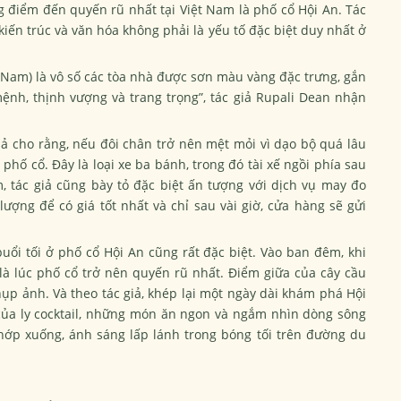
g điểm đến quyến rũ nhất tại Việt Nam là phố cổ Hội An. Tác
kiến trúc và văn hóa không phải là yếu tố đặc biệt duy nhất ở
t Nam) là vô số các tòa nhà được sơn màu vàng đặc trưng, gắn
mệnh, thịnh vượng và trang trọng”, tác giả Rupali Dean nhận
giả cho rằng, nếu đôi chân trở nên mệt mỏi vì dạo bộ quá lâu
phố cổ. Đây là loại xe ba bánh, trong đó tài xế ngồi phía sau
 tác giả cũng bày tỏ đặc biệt ấn tượng với dịch vụ may đo
ượng để có giá tốt nhất và chỉ sau vài giờ, cửa hàng sẽ gửi
uổi tối ở phố cổ Hội An cũng rất đặc biệt. Vào ban đêm, khi
là lúc phố cổ trở nên quyến rũ nhất. Điểm giữa của cây cầu
hụp ảnh. Và theo tác giả, khép lại một ngày dài khám phá Hội
của ly cocktail, những món ăn ngon và ngắm nhìn dòng sông
hớp xuống, ánh sáng lấp lánh trong bóng tối trên đường du