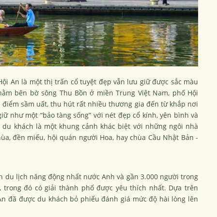
ội An là một thị trấn cổ tuyệt đẹp vẫn lưu giữ được sắc màu
n nằm bên bờ sông Thu Bồn ở miền Trung Việt Nam, phố Hội
ịa điểm sầm uất, thu hút rất nhiều thương gia đến từ khắp nơi
 giữ như một “bảo tàng sống” với nét đẹp cổ kính, yên bình và
t du khách là một khung cảnh khác biệt với những ngôi nhà
ùa, đền miếu, hội quán người Hoa, hay chùa Cầu Nhật Bản -
ch du lịch năng động nhất nước Anh và gần 3.000 người trong
 trong đó có giải thành phố được yêu thích nhất. Dựa trên
An đã được du khách bỏ phiếu đánh giá mức độ hài lòng lên