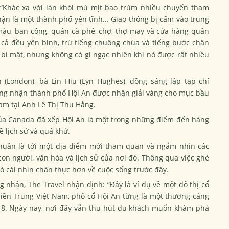
 “Khác xa với làn khói mù mịt bao trùm nhiều chuyến tham
 là một thành phố yên tĩnh... Giao thông bị cấm vào trung
màu, ban công, quán cà phê, chợ, thợ may và cửa hàng quần
cả đều yên bình, trừ tiếng chuông chùa và tiếng bước chân
bí mật, nhưng không có gì ngạc nhiên khi nó được rất nhiều
 (London), bà Lin Hiu (Lyn Hughes), đồng sáng lập tạp chí
hứng nhận thành phố Hội An được nhận giải vàng cho mục bầu
am tại Anh Lê Thị Thu Hằng.
 của Canada đã xếp Hội An là một trong những điểm đến hàng
ề lịch sử và quá khứ.
thuần là tới một địa điểm mới tham quan và ngắm nhìn các
con người, văn hóa và lịch sử của nơi đó. Thông qua việc ghé
có cái nhìn chân thực hơn về cuộc sống trước đây.
 nhận, The Travel nhận định: “Đây là ví dụ về một đô thị cổ
ền Trung Việt Nam, phố cổ Hội An từng là một thương cảng
18. Ngày nay, nơi đây vẫn thu hút du khách muốn khám phá