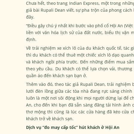
Chưa hết, theo trang Indian Express, một trong nhữn
giả bài Rupali Dean viết, sự pha trộn của phong cách 
đây.
“Điều gây chú ý nhất khi bước vào phố cổ Hội An (Việ
liền với văn hóa lịch sử của đất nước, biểu thị vận 
định.
Về trải nghiệm xe xích lô của du khách quốc tế, tác 
thì du khách có thể thuê một chiếc xích lô dạo quanh 
và khách ngồi phía trước. Đến những điểm mua sắm,
theo yêu cầu. Du khách có thể lựa chọn vải, thương l
quần áo đến khách sạn bạn ở.
Thêm vào đó, theo tác giả Rupali Dean, trải nghiệm b
lưới đèn lồng giữa các tòa nhà đang rực sáng chính 
luôn là một nơi sôi động khi mọi người dừng lại để c
An, cho đến khi bạn đã sẵn sàng đăng tải hình ảnh 
thơ mộng thì cũng là lúc các cửa hàng đã kéo cửa c
khách trở về khách sạn.
Dịch vụ “đo may cấp tốc” hút khách ở Hội An