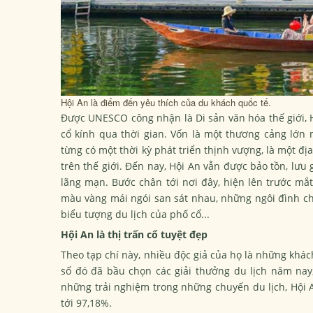
Hội An là điểm đến yêu thích của du khách quốc tế.
Được UNESCO công nhận là Di sản văn hóa thế giới, H
cổ kính qua thời gian. Vốn là một thương cảng lớ
từng có một thời kỳ phát triển thịnh vượng, là một đ
trên thế giới. Đến nay, Hội An vẫn được bảo tồn, lưu
lãng mạn. Bước chân tới nơi đây, hiện lên trước mắ
màu vàng mái ngói san sát nhau, những ngôi đình ch
biểu tượng du lịch của phố cổ...
Hội An là thị trấn cổ tuyệt đẹp
Theo tạp chí này, nhiều độc giả của họ là những khá
số đó đã bầu chọn các giải thưởng du lịch năm nay,
những trải nghiệm trong những chuyến du lịch, Hội 
tới 97,18%.