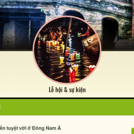
Lễ hội & sự kiện
N
đến tuyệt vời ở Đông Nam Á