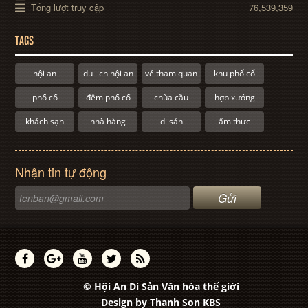
Tổng lượt truy cập
76,539,359
TAGS
hội an
du lịch hội an
vé tham quan
khu phố cổ
phố cổ
đêm phố cổ
chùa cầu
hợp xướng
khách sạn
nhà hàng
di sản
ẩm thực
Nhận tin tự động
© Hội An Di Sản Văn hóa thế giới
Design by
Thanh Son KBS