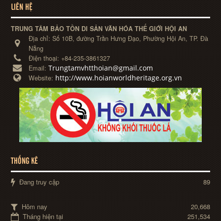
LIÊN HỆ
TRUNG TÂM BẢO TỒN DI SẢN VĂN HÓA THẾ GIỚI HỘI AN
Địa chỉ:
Số 10B, đường Trần Hưng Đạo, Phường Hội An, TP. Đà
Nẵng
Điện thoại:
+84-235-3861327
Trungtamvhtthoian@gmail.com
Email:
http://www.hoianworldheritage.org.vn
Website:
THỐNG KÊ
Đang truy cập
89
Hôm nay
20,668
Tháng hiện tại
251,534