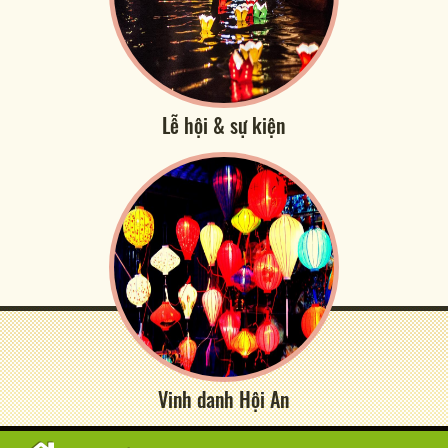
Lễ hội & sự kiện
Vinh danh Hội An