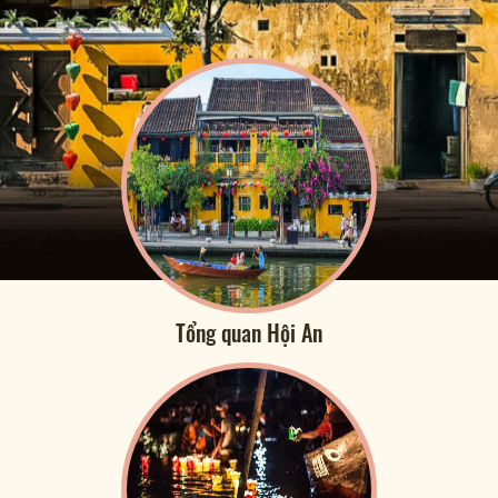
Tổng quan Hội An