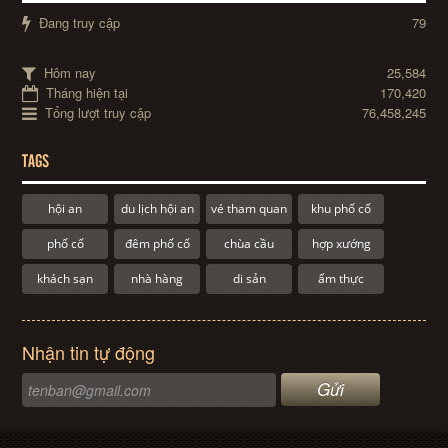
Đang truy cập
79
Hôm nay
25,584
Tháng hiện tại
170,420
Tổng lượt truy cập
76,458,245
TAGS
hội an
du lịch hội an
vé tham quan
khu phố cổ
phố cổ
đêm phố cổ
chùa cầu
hợp xướng
khách sạn
nhà hàng
di sản
ẩm thực
Nhận tin tự động