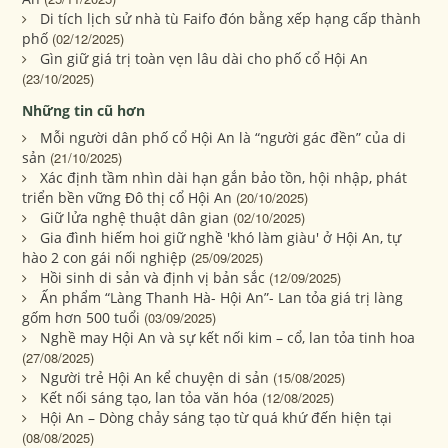
Di tích lịch sử nhà tù Faifo đón bằng xếp hạng cấp thành
phố
(02/12/2025)
Gìn giữ giá trị toàn vẹn lâu dài cho phố cổ Hội An
(23/10/2025)
Những tin cũ hơn
Mỗi người dân phố cổ Hội An là “người gác đền” của di
sản
(21/10/2025)
Xác định tầm nhìn dài hạn gắn bảo tồn, hội nhập, phát
triển bền vững Đô thị cổ Hội An
(20/10/2025)
Giữ lửa nghệ thuật dân gian
(02/10/2025)
Gia đình hiếm hoi giữ nghề 'khó làm giàu' ở Hội An, tự
hào 2 con gái nối nghiệp
(25/09/2025)
Hồi sinh di sản và định vị bản sắc
(12/09/2025)
Ấn phẩm “Làng Thanh Hà- Hội An”- Lan tỏa giá trị làng
gốm hơn 500 tuổi
(03/09/2025)
Nghề may Hội An và sự kết nối kim – cổ, lan tỏa tinh hoa
(27/08/2025)
Người trẻ Hội An kể chuyện di sản
(15/08/2025)
Kết nối sáng tạo, lan tỏa văn hóa
(12/08/2025)
Hội An – Dòng chảy sáng tạo từ quá khứ đến hiện tại
(08/08/2025)