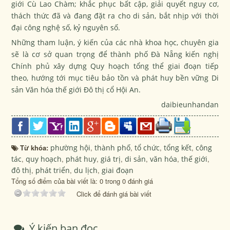
giới Cù Lao Chàm; khắc phục bất cập, giải quyết nguy cơ,
thách thức đã và đang đặt ra cho di sản, bắt nhịp với thời
đại công nghệ số, kỷ nguyên số.
Những tham luận, ý kiến của các nhà khoa học, chuyên gia
sẽ là cơ sở quan trọng để thành phố Đà Nẵng kiến nghị
Chính phủ xây dựng Quy hoạch tổng thể giai đoạn tiếp
theo, hướng tới mục tiêu bảo tồn và phát huy bền vững Di
sản Văn hóa thế giới Đô thị cổ Hội An.
daibieunhandan
Từ khóa:
phường hội
,
thành phố
,
tổ chức
,
tổng kết
,
công
tác
,
quy hoạch
,
phát huy
,
giá trị
,
di sản
,
văn hóa
,
thế giới
,
đô thị
,
phát triển
,
du lịch
,
giai đoạn
Tổng số điểm của bài viết là: 0 trong 0 đánh giá
Click để đánh giá bài viết
Ý kiến bạn đọc