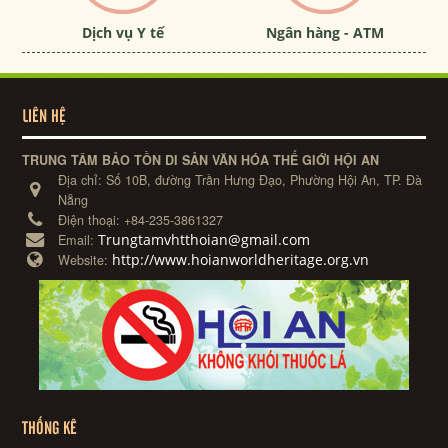
Dịch vụ Y tế
Ngân hàng - ATM
LIÊN HỆ
TRUNG TÂM BẢO TỒN DI SẢN VĂN HÓA THẾ GIỚI HỘI AN
Địa chỉ:
Số 10B, đường Trần Hưng Đạo, Phường Hội An, TP. Đà
Nẵng
Điện thoại:
+84-235-3861327
Trungtamvhtthoian@gmail.com
Email:
http://www.hoianworldheritage.org.vn
Website:
THỐNG KÊ