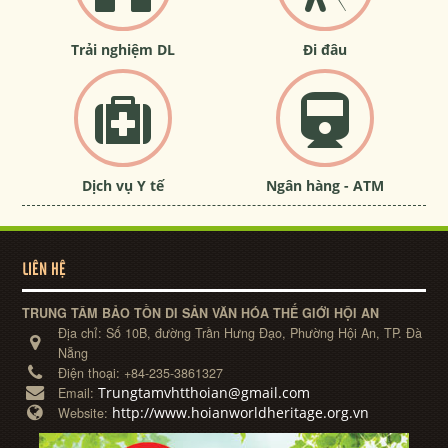
Trải nghiệm DL
Đi đâu
Dịch vụ Y tế
Ngân hàng - ATM
LIÊN HỆ
TRUNG TÂM BẢO TỒN DI SẢN VĂN HÓA THẾ GIỚI HỘI AN
Địa chỉ:
Số 10B, đường Trần Hưng Đạo, Phường Hội An, TP. Đà
Nẵng
Điện thoại:
+84-235-3861327
Trungtamvhtthoian@gmail.com
Email:
http://www.hoianworldheritage.org.vn
Website: