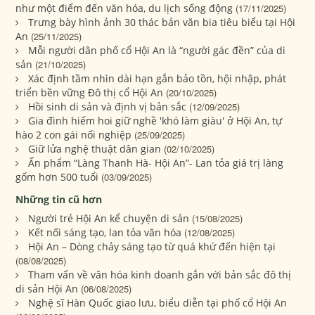
như một điểm đến văn hóa, du lịch sống động
(17/11/2025)
Trưng bày hình ảnh 30 thác bản văn bia tiêu biểu tại Hội
An
(25/11/2025)
Mỗi người dân phố cổ Hội An là “người gác đền” của di
sản
(21/10/2025)
Xác định tầm nhìn dài hạn gắn bảo tồn, hội nhập, phát
triển bền vững Đô thị cổ Hội An
(20/10/2025)
Hồi sinh di sản và định vị bản sắc
(12/09/2025)
Gia đình hiếm hoi giữ nghề 'khó làm giàu' ở Hội An, tự
hào 2 con gái nối nghiệp
(25/09/2025)
Giữ lửa nghệ thuật dân gian
(02/10/2025)
Ấn phẩm “Làng Thanh Hà- Hội An”- Lan tỏa giá trị làng
gốm hơn 500 tuổi
(03/09/2025)
Những tin cũ hơn
Người trẻ Hội An kể chuyện di sản
(15/08/2025)
Kết nối sáng tạo, lan tỏa văn hóa
(12/08/2025)
Hội An – Dòng chảy sáng tạo từ quá khứ đến hiện tại
(08/08/2025)
Tham vấn về văn hóa kinh doanh gắn với bản sắc đô thị
di sản Hội An
(06/08/2025)
Nghệ sĩ Hàn Quốc giao lưu, biểu diễn tại phố cổ Hội An