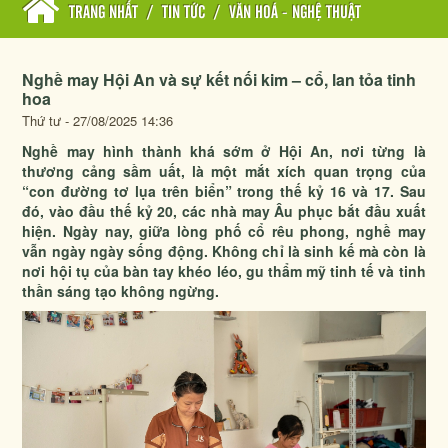
TRANG NHẤT
/
TIN TỨC
/
VĂN HOÁ - NGHỆ THUẬT
Nghề may Hội An và sự kết nối kim – cổ, lan tỏa tinh
hoa
Thứ tư - 27/08/2025 14:36
Nghề may hình thành khá sớm ở Hội An, nơi từng là
thương cảng sầm uất, là một mắt xích quan trọng của
“con đường tơ lụa trên biển” trong thế kỷ 16 và 17. Sau
đó, vào đầu thế kỷ 20, các nhà may Âu phục bắt đầu xuất
hiện. Ngày nay, giữa lòng phố cổ rêu phong, nghề may
vẫn ngày ngày sống động. Không chỉ là sinh kế mà còn là
nơi hội tụ của bàn tay khéo léo, gu thẩm mỹ tinh tế và tinh
thần sáng tạo không ngừng.