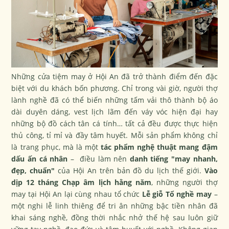
Những cửa tiệm may ở Hội An đã trở thành điểm đến đặc
biệt với du khách bốn phương. Chỉ trong vài giờ, người thợ
lành nghề đã có thể biến những tấm vải thô thành bộ áo
dài duyên dáng, vest lịch lãm đến váy vóc hiện đại hay
những bộ đồ cách tân cá tính… tất cả đều được thực hiện
thủ công, tỉ mỉ và đầy tâm huyết. Mỗi sản phẩm không chỉ
là trang phục, mà là một
tác phẩm nghệ thuật mang đậm
dấu ấn cá nhân
– điều làm nên
danh tiếng "may nhanh,
đẹp, chuẩn"
của Hội An trên bản đồ du lịch thế giới.
Vào
dịp 12 tháng Chạp âm lịch hằng năm
, những người thợ
may tại Hội An lại cùng nhau tổ chức
Lễ giỗ Tổ nghề may
–
một nghi lễ linh thiêng để tri ân những bậc tiền nhân đã
khai sáng nghề, đồng thời nhắc nhở thế hệ sau luôn giữ