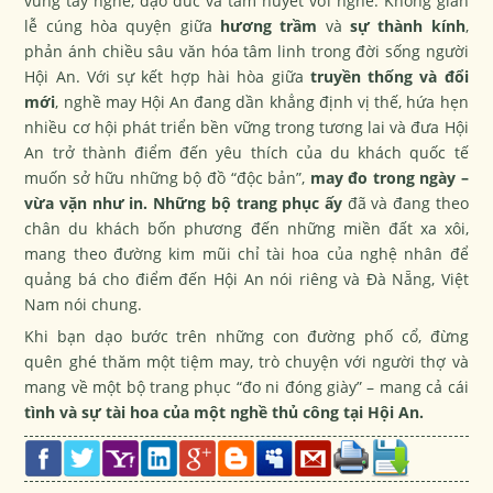
vững tay nghề, đạo đức và tâm huyết với nghề. Không gian
lễ cúng hòa quyện giữa
hương trầm
và
sự thành kính
,
phản ánh chiều sâu văn hóa tâm linh trong đời sống người
Hội An. Với sự kết hợp hài hòa giữa
truyền thống và đổi
mới
, nghề may Hội An đang dần khẳng định vị thế, hứa hẹn
nhiều cơ hội phát triển bền vững trong tương lai và đưa Hội
An trở thành điểm đến yêu thích của du khách quốc tế
muốn sở hữu những bộ đồ “độc bản”,
may đo trong ngày –
vừa vặn như in. Những bộ trang phục ấy
đã và đang theo
chân du khách bốn phương đến những miền đất xa xôi,
mang theo đường kim mũi chỉ tài hoa của nghệ nhân để
quảng bá cho điểm đến Hội An nói riêng và Đà Nẵng, Việt
Nam nói chung.
Khi bạn dạo bước trên những con đường phố cổ, đừng
quên ghé thăm một tiệm may, trò chuyện với người thợ và
mang về một bộ trang phục “đo ni đóng giày” – mang cả cái
tình và sự tài hoa của một nghề thủ công tại Hội An.