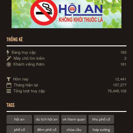
THỐNG KÊ
Đang truy cập
163
Máy chủ tìm kiếm
2
Khách viếng thăm
161
Hôm nay
12,441
Tháng hiện tại
157,277
Tổng lượt truy cập
76,445,102
TAGS
hội an
du lịch hội an
vé tham quan
khu phố cổ
phố cổ
đêm phố cổ
chùa cầu
hợp xướng