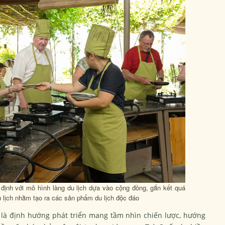
định với mô hình làng du lịch dựa vào cộng đồng, gắn kết quá
u lịch nhằm tạo ra các sản phẩm du lịch độc đáo
n là định hướng phát triển mang tầm nhìn chiến lược, hướng