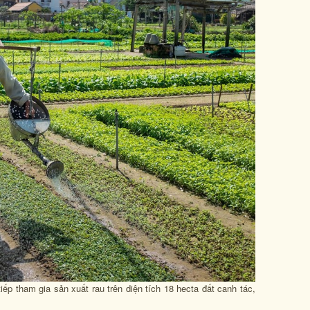
iếp tham gia sản xuất rau trên diện tích 18 hecta đất canh tác,