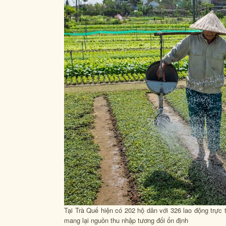
Tại Trà Quế hiện có 202 hộ dân với 326 lao động trực t
mang lại nguồn thu nhập tương đối ổn định