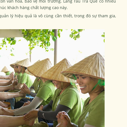
 tồn văn hóa, bảo vệ môi trường. Làng rau Trà Quế có nhiều
khúc khách hàng chất lượng cao này.
uản lý hiệu quả là vô cùng cần thiết, trong đó sự tham gia,