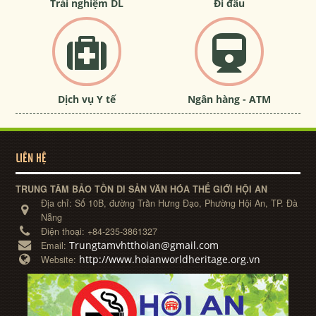
Trải nghiệm DL
Đi đâu
Dịch vụ Y tế
Ngân hàng - ATM
LIÊN HỆ
TRUNG TÂM BẢO TỒN DI SẢN VĂN HÓA THẾ GIỚI HỘI AN
Địa chỉ:
Số 10B, đường Trần Hưng Đạo, Phường Hội An, TP. Đà
Nẵng
Điện thoại:
+84-235-3861327
Trungtamvhtthoian@gmail.com
Email:
http://www.hoianworldheritage.org.vn
Website: