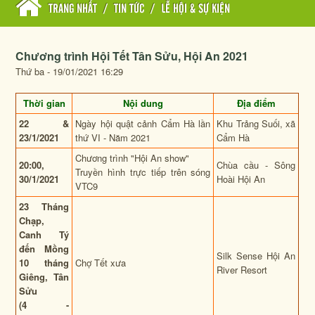
TRANG NHẤT
/
TIN TỨC
/
LỄ HỘI & SỰ KIỆN
Chương trình Hội Tết Tân Sửu, Hội An 2021
Thứ ba - 19/01/2021 16:29
Thời gian
Nội dung
Địa điểm
22 &
Ngày hội quật cảnh Cẩm Hà lần
Khu Trảng Suối, xã
23/1/2021
thứ VI - Năm 2021
Cẩm Hà
Chương trình "Hội An show"
20:00,
Chùa cầu - Sông
Truyền hình trực tiếp trên sóng
30/1/2021
Hoài Hội An
VTC9
23 Tháng
Chạp,
Canh Tý
đến Mồng
Silk Sense Hội An
10 tháng
Chợ Tết xưa
River Resort
Giêng, Tân
Sửu
(4 -