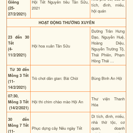
Giêng
Hội Tết Nguyên tiêu Tân Sửu,
tích, đình, miếu,
(25-
2021
hội quán
27/2/2021)
HOẠT ĐỘNG THƯỜNG XUYÊN
Đường Trần Hưng
23 đến 30
Đạo, Nguyễn Huệ,
Tết
Hoàng Diệu,
Hội hoa xuân Tân Sửu
(4-
Nguyễn Trường Tộ,
11/2/2021)
Thái Phiên, Phạm
Hồng Thái …
Từ 30 đến
Mồng 3 Tết
Trò chơi dân gian: Bài Chòi
Bùng Binh An Hội
(11-
14/2/2021)
07:30,
Thư viện Thanh
Mồng 3 Tết
Hội thi chim chào mào Hội An
Hóa
(14/2/2021)
Di tích, đình, miếu,
30 đến
nhà thờ tộc, cơ
Mồng 7 Tết
Phục dựng cây Nêu ngày Tết
quan, doanh
(11-