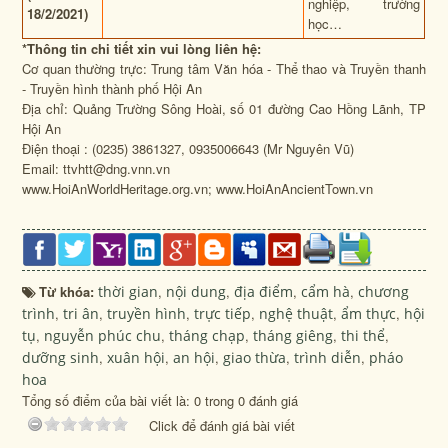
nghiệp, trường
18/2/2021)
học…
*Thông tin chi tiết xin vui lòng liên hệ:
Cơ quan thường trực: Trung tâm Văn hóa - Thể thao và Truyền thanh
- Truyền hình thành phố Hội An
Địa chỉ: Quảng Trường Sông Hoài, số 01 đường Cao Hồng Lãnh, TP
Hội An
Điện thoại : (0235) 3861327, 0935006643 (Mr Nguyên Vũ)
Email: ttvhtt@dng.vnn.vn
www.HoiAnWorldHeritage.org.vn; www.HoiAnAncientTown.vn
Từ khóa:
thời gian
,
nội dung
,
địa điểm
,
cẩm hà
,
chương
trình
,
tri ân
,
truyền hình
,
trực tiếp
,
nghệ thuật
,
ẩm thực
,
hội
tụ
,
nguyễn phúc chu
,
tháng chạp
,
tháng giêng
,
thi thể
,
dưỡng sinh
,
xuân hội
,
an hội
,
giao thừa
,
trình diễn
,
pháo
hoa
Tổng số điểm của bài viết là: 0 trong 0 đánh giá
Click để đánh giá bài viết