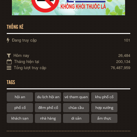
THỐNG KÊ
Đang truy cập
101
Hôm nay
26,484
Tháng hiện tại
200,134
Tổng lượt truy cập
76,487,959
TAGS
hội an
du lịch hội an
vé tham quan
khu phố cổ
phố cổ
đêm phố cổ
chùa cầu
hợp xướng
khách sạn
nhà hàng
di sản
ẩm thực