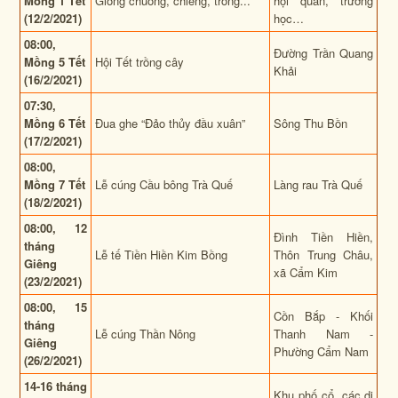
Mồng 1 Tết
Gióng chuông, chiêng, trống...
hội quán, trường
(12/2/2021)
học…
08:00,
Đường Trần Quang
Mồng 5 Tết
Hội Tết trồng cây
Khải
(16/2/2021)
07:30,
Mồng 6 Tết
Đua ghe “Đảo thủy đầu xuân”
Sông Thu Bồn
(17/2/2021)
08:00,
Mồng 7 Tết
Lễ cúng Cầu bông Trà Quế
Làng rau Trà Quế
(18/2/2021)
08:00, 12
Đình Tiền Hiền,
tháng
Lễ tế Tiền Hiền Kim Bồng
Thôn Trung Châu,
Giêng
xã Cẩm Kim
(23/2/2021)
08:00,
15
Cồn Bắp - Khối
tháng
Lễ cúng Thần Nông
Thanh Nam -
Giêng
Phường Cẩm Nam
(26/2/2021)
14-
1
6 tháng
Khu phố cổ, các di