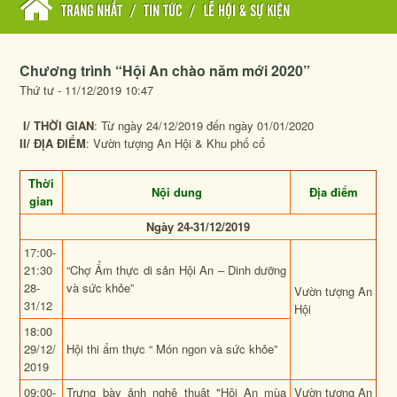
TRANG NHẤT
/
TIN TỨC
/
LỄ HỘI & SỰ KIỆN
Chương trình “Hội An chào năm mới 2020”
Thứ tư - 11/12/2019 10:47
I
/ THỜI GIAN
: Từ ngày 24/12/2019 đến ngày 01/01/2020
II/ ĐỊA ĐI
Ể
M
: Vườn tượng An Hội & Khu phố cổ
Thời
Nội dung
Địa điểm
gian
N
gày
24-31
/
12
/201
9
17:00-
21:30
“Chợ Ẩm thực di sản Hội An – Dinh dưỡng
28-
và sức khỏe”
Vườn tượng An
31/12
Hội
18:00
29/12/
Hội thi ẩm thực “ Món ngon và sức khỏe”
2019
09:00-
Trưng bày ảnh nghệ thuật "Hội An mùa
Vườn tượng An