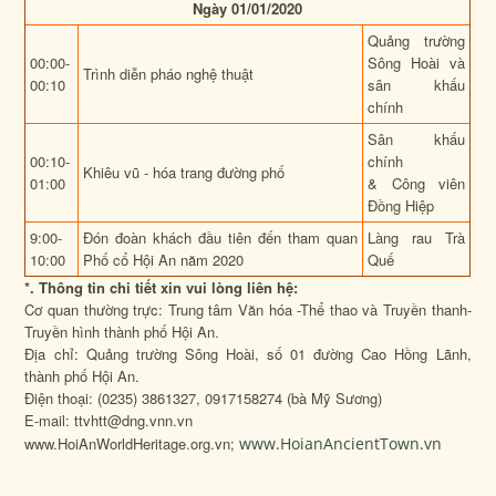
Ngày 01/01/2020
Quảng trường
00:00-
Sông Hoài và
Trình diễn pháo nghệ thuật
00:10
sân khấu
chính
Sân khấu
00:10-
chính
Khiêu vũ - hóa trang đường phố
01:00
& Công viên
Đồng Hiệp
9:00-
Đón đoàn khách đầu tiên đến tham quan
Làng rau Trà
10:00
Phố cổ Hội An năm 2020
Quế
*. Thông tin chi tiết xin vui lòng liên hệ:
Cơ quan thường trực: Trung tâm Văn hóa -Thể thao và Truyền thanh-
Truyền hình thành phố Hội An.
Địa chỉ: Quảng trường Sông Hoài, số 01 đường Cao Hồng Lãnh,
thành phố Hội An.
Điện thoại: (0235) 3861327, 0917158274 (bà Mỹ Sương)
E-mail: ttvhtt@dng.vnn.vn
www.HoiAnWorldHeritage.org.vn;
www.HoianAncientTown.vn