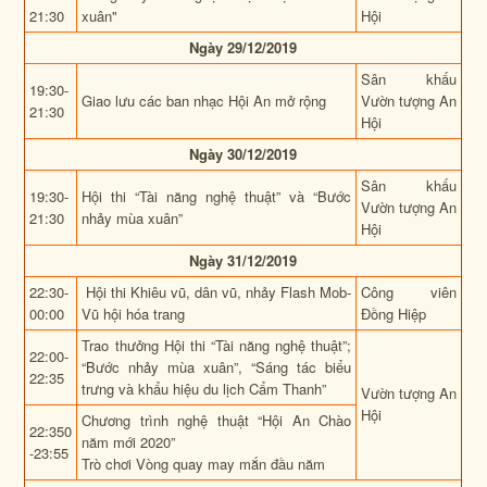
21:30
xuân"
Hội
Ngày 29/12/2019
Sân khấu
19:30-
Giao lưu các ban nhạc Hội An mở rộng
Vườn tượng An
21:30
Hội
Ngày 30/12/2019
Sân khấu
19:30-
Hội thi “Tài năng nghệ thuật” và “Bước
Vườn tượng An
21:30
nhảy mùa xuân”
Hội
Ngày 31/12/2019
22:30-
Hội thi Khiêu vũ, dân vũ, nhảy Flash Mob-
Công viên
00:00
Vũ hội hóa trang
Đồng Hiệp
Trao thưởng Hội thi “Tài năng nghệ thuật”;
22:00-
“Bước nhảy mùa xuân”, “Sáng tác biểu
22:35
trưng và khẩu hiệu du lịch Cẩm Thanh”
Vườn tượng An
Hội
Chương trình nghệ thuật “Hội An Chào
22:350
năm mới 2020”
-23:55
Trò chơi Vòng quay may mắn đầu năm