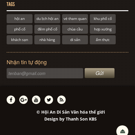
TAGS
hội an
du lịch hội an
vé tham quan
khu phố cổ
phố cổ
đêm phố cổ
chùa cầu
hợp xướng
khách sạn
nhà hàng
di sản
ẩm thực
Nhận tin tự động
© Hội An Di Sản Văn hóa thế giới
Design by
Thanh Son KBS