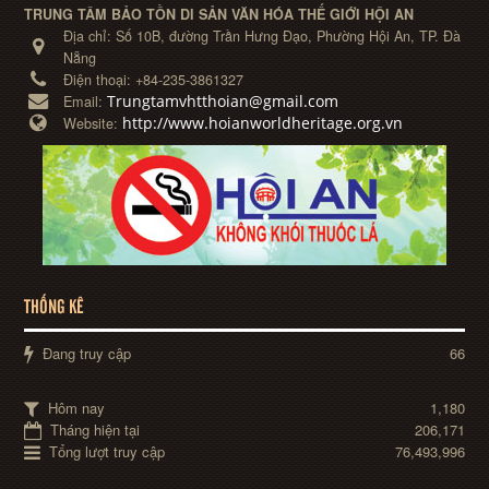
TRUNG TÂM BẢO TỒN DI SẢN VĂN HÓA THẾ GIỚI HỘI AN
Địa chỉ:
Số 10B, đường Trần Hưng Đạo, Phường Hội An, TP. Đà
Nẵng
Điện thoại:
+84-235-3861327
Trungtamvhtthoian@gmail.com
Email:
http://www.hoianworldheritage.org.vn
Website:
THỐNG KÊ
Đang truy cập
66
Hôm nay
1,180
Tháng hiện tại
206,171
Tổng lượt truy cập
76,493,996