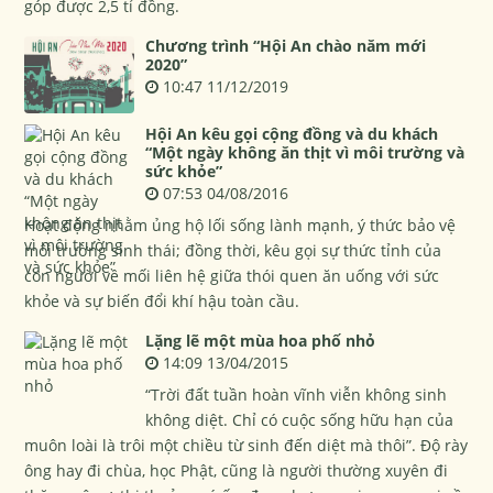
góp được 2,5 tỉ đồng.
Chương trình “Hội An chào năm mới
2020”
10:47 11/12/2019
Hội An kêu gọi cộng đồng và du khách
“Một ngày không ăn thịt vì môi trường và
sức khỏe”
07:53 04/08/2016
Hoạt động nhằm ủng hộ lối sống lành mạnh, ý thức bảo vệ
môi trường sinh thái; đồng thời, kêu gọi sự thức tỉnh của
con người về mối liên hệ giữa thói quen ăn uống với sức
khỏe và sự biến đổi khí hậu toàn cầu.
Lặng lẽ một mùa hoa phố nhỏ
14:09 13/04/2015
“Trời đất tuần hoàn vĩnh viễn không sinh
không diệt. Chỉ có cuộc sống hữu hạn của
muôn loài là trôi một chiều từ sinh đến diệt mà thôi”. Độ rày
ông hay đi chùa, học Phật, cũng là người thường xuyên đi