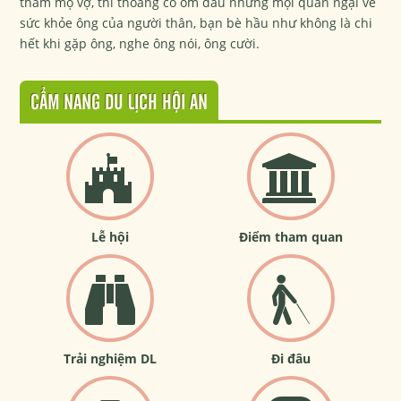
thăm mộ vợ, thi thoảng có ốm đau nhưng mọi quan ngại về
sức khỏe ông của người thân, bạn bè hầu như không là chi
hết khi gặp ông, nghe ông nói, ông cười.
CẨM NANG DU LỊCH HỘI AN
Lễ hội
Điểm tham quan
Trải nghiệm DL
Đi đâu