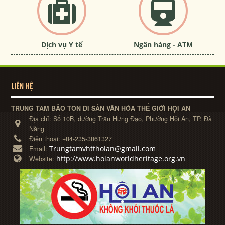
Dịch vụ Y tế
Ngân hàng - ATM
LIÊN HỆ
TRUNG TÂM BẢO TỒN DI SẢN VĂN HÓA THẾ GIỚI HỘI AN
Địa chỉ:
Số 10B, đường Trần Hưng Đạo, Phường Hội An, TP. Đà
Nẵng
Điện thoại:
+84-235-3861327
Trungtamvhtthoian@gmail.com
Email:
http://www.hoianworldheritage.org.vn
Website: