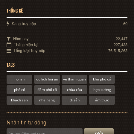
THỐNG KÊ
Đang truy cập
69
Hôm nay
22,447
Tháng hiện tại
227,438
Tổng lượt truy cập
76,515,263
TAGS
hội an
du lịch hội an
vé tham quan
khu phố cổ
phố cổ
đêm phố cổ
chùa cầu
hợp xướng
khách sạn
nhà hàng
di sản
ẩm thực
Nhận tin tự động