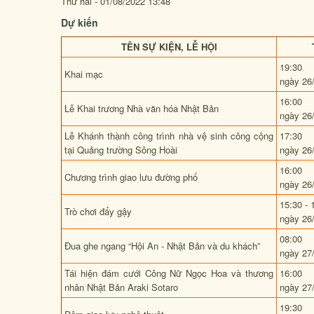
Thứ hai - 01/08/2022 13:48
Dự kiến
TÊN SỰ KIỆN, LỄ HỘI
19:30
Khai mạc
ngày 26
16:00
Lễ Khai trương Nhà văn hóa Nhật Bản
ngày 26
Lễ Khánh thành công trình nhà vệ sinh công cộng
17:30
tại Quảng trường Sông Hoài
ngày 26
16:00
Chương trình giao lưu đường phố
ngày 26
15:30 - 
Trò chơi đẩy gậy
ngày 26
08:00
Đua ghe ngang “Hội An - Nhật Bản và du khách”
ngày 27
Tái hiện đám cưới Công Nữ Ngọc Hoa và thương
16:00
nhân Nhật Bản Araki Sotaro
ngày 27
19:30