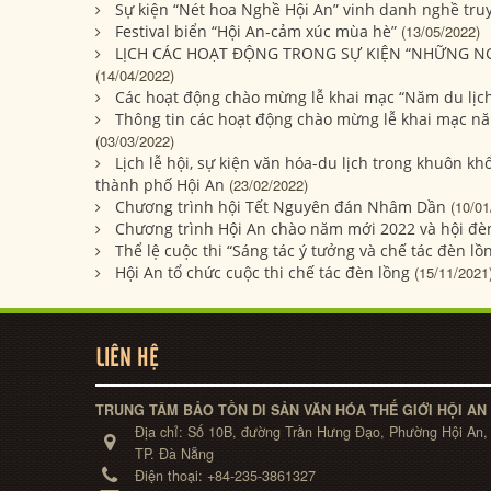
Sự kiện “Nét hoa Nghề Hội An” vinh danh nghề truy
Festival biển “Hội An-cảm xúc mùa hè”
(13/05/2022)
LỊCH CÁC HOẠT ĐỘNG TRONG SỰ KIỆN “NHỮNG NG
(14/04/2022)
Các hoạt động chào mừng lễ khai mạc “Năm du lịc
Thông tin các hoạt động chào mừng lễ khai mạc nă
(03/03/2022)
Lịch lễ hội, sự kiện văn hóa-du lịch trong khuôn k
thành phố Hội An
(23/02/2022)
Chương trình hội Tết Nguyên đán Nhâm Dần
(10/01
Chương trình Hội An chào năm mới 2022 và hội đèn
Thể lệ cuộc thi “Sáng tác ý tưởng và chế tác đèn lồ
Hội An tổ chức cuộc thi chế tác đèn lồng
(15/11/2021
LIÊN HỆ
TRUNG TÂM BẢO TỒN DI SẢN VĂN HÓA THẾ GIỚI HỘI AN
Địa chỉ:
Số 10B, đường Trần Hưng Đạo, Phường Hội An,
TP. Đà Nẵng
Điện thoại:
+84-235-3861327