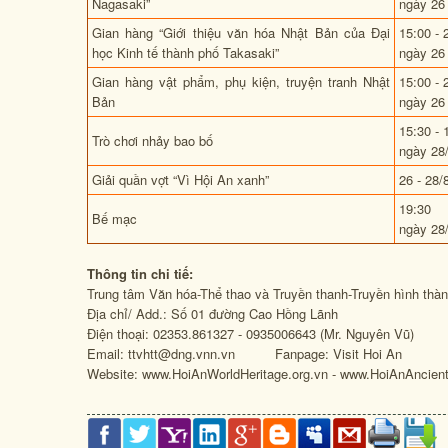
Nagasaki”
ngày 26 
Gian hàng “Giới thiệu văn hóa Nhật Bản của Đại
15:00 - 
học Kinh tế thành phố Takasaki”
ngày 26 
Gian hàng vật phẩm, phụ kiện, truyện tranh Nhật
15:00 - 
Bản
ngày 26 
15:30 - 
Trò chơi nhảy bao bố
ngày 28
Giải quần vợt “Vì Hội An xanh”
26 - 28/
19:30
Bế mạc
ngày 28
Thông tin chi tiế
:
Trung tâm Văn hóa-Thể thao và Truyền thanh-Truyền hình thà
Địa chỉ/ Add.: Số 01 đường Cao Hồng Lãnh
Điện thoại: 02353.861327 - 0935006643 (Mr. Nguyên Vũ)
Email: ttvhtt@dng.vnn.vn Fanpage: Visit Hoi An
Website: www.HoiAnWorldHeritage.org.vn - www.HoiAnAncien