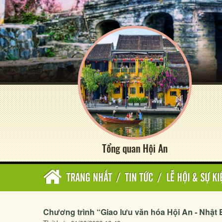
Tổng quan Hội An
TRANG NHẤT
/
TIN TỨC
/
LỄ HỘI & SỰ KI
Chương trình “Giao lưu văn hóa Hội An - Nhật 