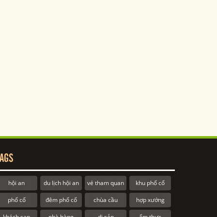
AGS
hội an
du lịch hội an
vé tham quan
khu phố cổ
phố cổ
đêm phố cổ
chùa cầu
hợp xướng
khách sạn
nhà hàng
di sản
ẩm thực