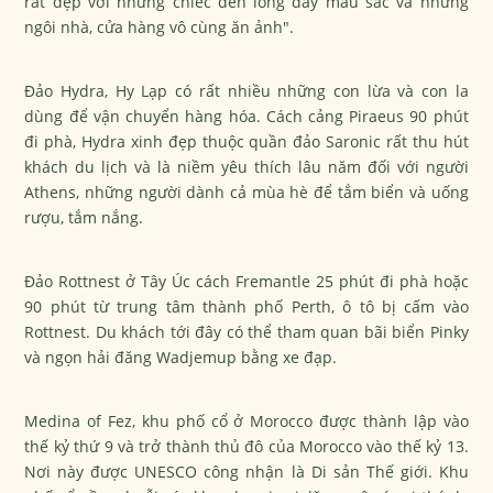
rất đẹp với những chiếc đèn lồng đầy màu sắc và những
ngôi nhà, cửa hàng vô cùng ăn ảnh".
Đảo Hydra, Hy Lạp có rất nhiều những con lừa và con la
dùng để vận chuyển hàng hóa. Cách cảng Piraeus 90 phút
đi phà, Hydra xinh đẹp thuộc quần đảo Saronic rất thu hút
khách du lịch và là niềm yêu thích lâu năm đối với người
Athens, những người dành cả mùa hè để tắm biển và uống
rượu, tắm nắng.
Đảo Rottnest ở Tây Úc cách Fremantle 25 phút đi phà hoặc
90 phút từ trung tâm thành phố Perth, ô tô bị cấm vào
Rottnest. Du khách tới đây có thể tham quan bãi biển Pinky
và ngọn hải đăng Wadjemup bằng xe đạp.
Medina of Fez, khu phố cổ ở Morocco được thành lập vào
thế kỷ thứ 9 và trở thành thủ đô của Morocco vào thế kỷ 13.
Nơi này được UNESCO công nhận là Di sản Thế giới. Khu