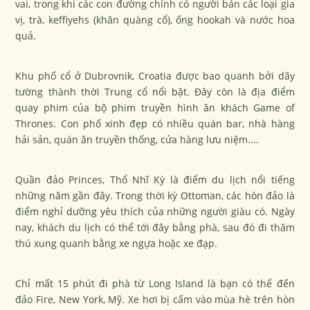
vai, trong khi các con đường chính có người bán các loại gia
vị, trà, keffiyehs (khăn quàng cổ), ống hookah và nước hoa
quả.
Khu phố cổ ở Dubrovnik, Croatia được bao quanh bởi dãy
tường thành thời Trung cổ nổi bật. Đây còn là địa điểm
quay phim của bộ phim truyền hình ăn khách Game of
Thrones. Con phố xinh đẹp có nhiều quán bar, nhà hàng
hải sản, quán ăn truyền thống, cửa hàng lưu niệm....
Quần đảo Princes, Thổ Nhĩ Kỳ là điểm du lịch nổi tiếng
những năm gần đây. Trong thời kỳ Ottoman, các hòn đảo là
điểm nghỉ dưỡng yêu thích của những người giàu có. Ngày
nay, khách du lịch có thể tới đây bằng phà, sau đó đi thăm
thú xung quanh bằng xe ngựa hoặc xe đạp.
Chỉ mất 15 phút đi phà từ Long Island là bạn có thể đến
đảo Fire, New York, Mỹ. Xe hơi bị cấm vào mùa hè trên hòn