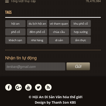
Tổng lượt truy cập
76,476,084
TAGS
hội an
du lịch hội an
vé tham quan
khu phố cổ
phố cổ
đêm phố cổ
chùa cầu
hợp xướng
khách sạn
nhà hàng
di sản
ẩm thực
Nhận tin tự động
© Hội An Di Sản Văn hóa thế giới
Design by
Thanh Son KBS