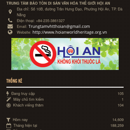
TRUNG TÂM BẢO TỒN DI SẢN VĂN HÓA THẾ GIỚI HỘI AN
Địa chỉ:
Số 10B, đường Trần Hưng Đạo, Phường Hội An, TP. Đà
Nẵng
Điện thoại:
+84-235-3861327
Trungtamvhtthoian@gmail.com
Email:
http://www.hoianworldheritage.org.vn
Website:
THỐNG KÊ
Đang truy cập
105
Máy chủ tìm kiếm
1
Khách viếng thăm
104
Hôm nay
14,609
Tháng hiện tại
188,259