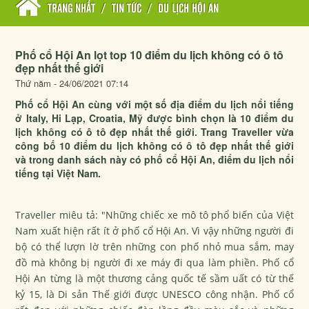
TRANG NHẤT
/
TIN TỨC
/
DU LỊCH HỘI AN
Phố cổ Hội An lọt top 10 điểm du lịch không có ô tô
đẹp nhất thế giới
Thứ năm - 24/06/2021 07:14
Phố cổ Hội An cùng với một số địa điểm du lịch nổi tiếng
ở Italy, Hi Lạp, Croatia, Mỹ được bình chọn là 10 điểm du
lịch không có ô tô đẹp nhất thế giới. Trang Traveller vừa
công bố 10 điểm du lịch không có ô tô đẹp nhất thế giới
và trong danh sách này có phố cổ Hội An, điểm du lịch nổi
tiếng tại Việt Nam.
Traveller miêu tả: "Những chiếc xe mô tô phổ biến của Việt
Nam xuất hiện rất ít ở phố cổ Hội An. Vì vậy những người đi
bộ có thể lượn lờ trên những con phố nhỏ mua sắm, may
đồ mà không bị người đi xe máy đi qua làm phiền. Phố cổ
Hội An từng là một thương cảng quốc tế sầm uất có từ thế
kỷ 15, là Di sản Thế giới được UNESCO công nhận. Phố cổ