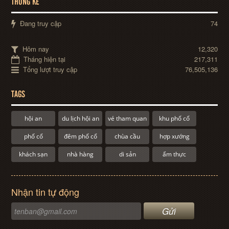
THỐNG KÊ
Đang truy cập
74
Hôm nay
12,320
Tháng hiện tại
217,311
Tổng lượt truy cập
76,505,136
TAGS
hội an
du lịch hội an
vé tham quan
khu phố cổ
phố cổ
đêm phố cổ
chùa cầu
hợp xướng
khách sạn
nhà hàng
di sản
ẩm thực
Nhận tin tự động