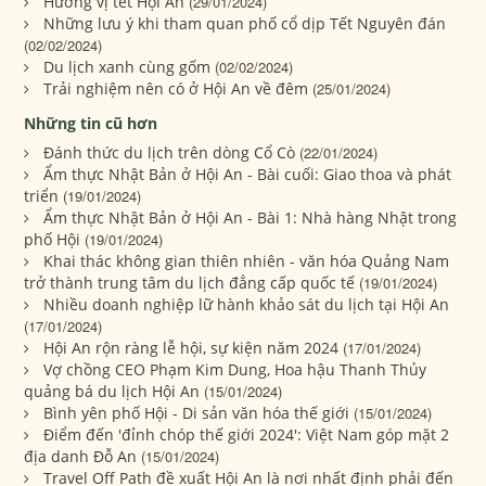
Hương vị tết Hội An
(29/01/2024)
Những lưu ý khi tham quan phố cổ dịp Tết Nguyên đán
(02/02/2024)
Du lịch xanh cùng gốm
(02/02/2024)
Trải nghiệm nên có ở Hội An về đêm
(25/01/2024)
Những tin cũ hơn
Đánh thức du lịch trên dòng Cổ Cò
(22/01/2024)
Ẩm thực Nhật Bản ở Hội An - Bài cuối: Giao thoa và phát
triển
(19/01/2024)
Ẩm thực Nhật Bản ở Hội An - Bài 1: Nhà hàng Nhật trong
phố Hội
(19/01/2024)
Khai thác không gian thiên nhiên - văn hóa Quảng Nam
trở thành trung tâm du lịch đẳng cấp quốc tế
(19/01/2024)
Nhiều doanh nghiệp lữ hành khảo sát du lịch tại Hội An
(17/01/2024)
Hội An rộn ràng lễ hội, sự kiện năm 2024
(17/01/2024)
Vợ chồng CEO Phạm Kim Dung, Hoa hậu Thanh Thủy
quảng bá du lịch Hội An
(15/01/2024)
Bình yên phố Hội - Di sản văn hóa thế giới
(15/01/2024)
Điểm đến 'đỉnh chóp thế giới 2024': Việt Nam góp mặt 2
địa danh Đỗ An
(15/01/2024)
Travel Off Path đề xuất Hội An là nơi nhất định phải đến