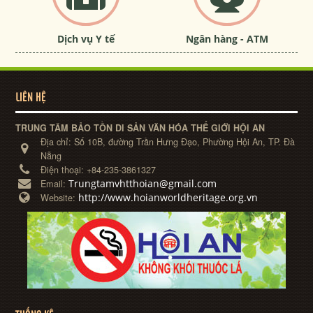
Dịch vụ Y tế
Ngân hàng - ATM
LIÊN HỆ
TRUNG TÂM BẢO TỒN DI SẢN VĂN HÓA THẾ GIỚI HỘI AN
Địa chỉ:
Số 10B, đường Trần Hưng Đạo, Phường Hội An, TP. Đà
Nẵng
Điện thoại:
+84-235-3861327
Trungtamvhtthoian@gmail.com
Email:
http://www.hoianworldheritage.org.vn
Website: