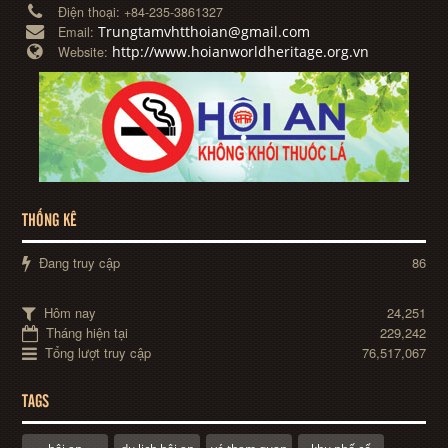
Điện thoại:
+84-235-3861327
Trungtamvhtthoian@gmail.com
Email:
http://www.hoianworldheritage.org.vn
Website:
THỐNG KÊ
Đang truy cập
86
Hôm nay
24,251
Tháng hiện tại
229,242
Tổng lượt truy cập
76,517,067
TAGS