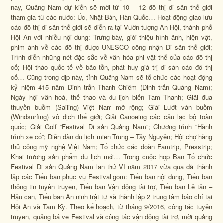
nay, Quảng Nam dự kiến sẽ mời từ 10 – 12 đô thị di sản thế giới
tham gia từ các nước: Úc, Nhật Bản, Hàn Quốc… Hoạt động giao lưu
các đô thị di sản thế giới sẽ diễn ra tại Vườn tượng An Hội, thành phố
Hội An với nhiều nội dung: Trưng bày, giới thiệu hình ảnh, hiện vật,
phim ảnh về các đô thị được UNESCO công nhận Di sản thế giới;
Trình diễn những nét đặc sắc về văn hóa phi vật thể của các đô thị
cổ; Hội thảo quốc tế về bảo tồn, phát huy giá trị di sản các đô thị
cổ… Cũng trong dịp này, tỉnh Quảng Nam sẽ tổ chức các hoạt động
kỷ niệm 415 năm Dinh trấn Thanh Chiêm (Dinh trấn Quảng Nam);
Ngày hội văn hoá, thể thao và du lịch biển Tam Thanh; Giải đua
thuyền buồm (Sailing) Việt Nam mở rộng; Giải Lướt ván buồm
(Windsurfing) vô địch thế giới; Giải Canoeing các câu lạc bộ toàn
quốc; Giải Golf “Festival Di sản Quảng Nam”; Chương trình “Hành
trình xe cổ”; Diễn đàn du lịch miền Trung – Tây Nguyên; Hội chợ hàng
thủ công mỹ nghệ Việt Nam; Tổ chức các đoàn Famtrip, Presstrip;
Khai trương sản phẩm du lịch mới… Trong cuộc họp Ban Tổ chức
Festival Di sản Quảng Nam lần thứ VI năm 2017 vừa qua đã thành
lập các Tiểu ban phục vụ Festival gồm: Tiểu ban nội dung, Tiểu ban
thông tin tuyên truyền, Tiểu ban Vận động tài trợ, Tiểu ban Lễ tân –
Hậu cần, Tiểu ban An ninh trật tự và thành lập 2 trung tâm báo chí tại
Hội An và Tam Kỳ. Theo kế hoạch, từ tháng 9/2016, công tác tuyên
truyền, quảng bá về Festival và công tác vận động tài trợ, mời quảng