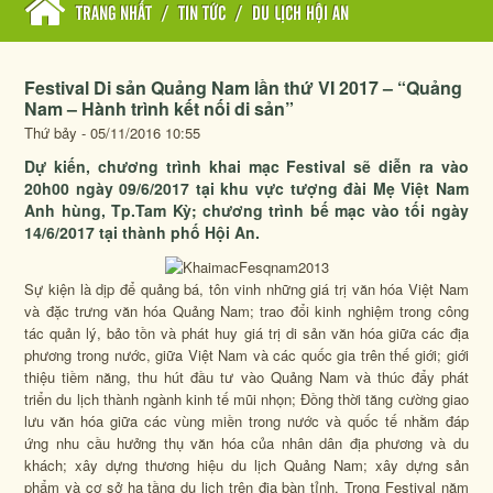
TRANG NHẤT
/
TIN TỨC
/
DU LỊCH HỘI AN
Festival Di sản Quảng Nam lần thứ VI 2017 – “Quảng
Nam – Hành trình kết nối di sản”
Thứ bảy - 05/11/2016 10:55
Dự kiến, chương trình khai mạc Festival sẽ diễn ra vào
20h00 ngày 09/6/2017 tại khu vực tượng đài Mẹ Việt Nam
Anh hùng, Tp.Tam Kỳ; chương trình bế mạc vào tối ngày
14/6/2017 tại thành phố Hội An.
Sự kiện là dịp để quảng bá, tôn vinh những giá trị văn hóa Việt Nam
và đặc trưng văn hóa Quảng Nam; trao đổi kinh nghiệm trong công
tác quản lý, bảo tồn và phát huy giá trị di sản văn hóa giữa các địa
phương trong nước, giữa Việt Nam và các quốc gia trên thế giới; giới
thiệu tiềm năng, thu hút đầu tư vào Quảng Nam và thúc đẩy phát
triển du lịch thành ngành kinh tế mũi nhọn; Đồng thời tăng cường giao
lưu văn hóa giữa các vùng miền trong nước và quốc tế nhằm đáp
ứng nhu cầu hưởng thụ văn hóa của nhân dân địa phương và du
khách; xây dựng thương hiệu du lịch Quảng Nam; xây dựng sản
phẩm và cơ sở hạ tầng du lịch trên địa bàn tỉnh. Trong Festival năm