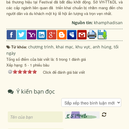
bá thương hiệu tại Festival đã bắt đầu khởi động. Sở VH-TT&DL và
các cấp ngành liên quan đã triển khai chuẩn bị nhằm mang đến cho
người dân và du khách một kỳ lễ hội ấn tượng và trọn vẹn nhất.
Nguồn tin:
khamphadisan
Từ khóa:
chương trình
,
khai mạc
,
khu vực
,
anh hùng
,
tối
ngày
Tổng số điểm của bài viết là: 5 trong 1 đánh giá
Xếp hạng:
5
-
1
phiếu bầu
Click để đánh giá bài viết
Ý kiến bạn đọc