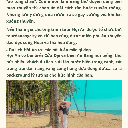
“ảo tung chảo”. Còn muốn làm nàng thơ duyên dáng bên
mạn thuyền thì chọn áo dài cách tân hoặc truyền thống.
Nhưng lưu ý đừng quá rườm rà sẽ gây vướng víu khi lên
xuống thuyền.
Nếu tham gia chương trình
tour Hội An
được tổ chức bởi
tourdanangcity.vn
thì bạn cũng được miễn phí lên thuyền
dạo dọc sông Hoài và thả hoa đăng.
- Du lịch Hội An tới các bãi biển mặc gì đẹp
Hội An có bãi biển Cửa Đại và biển An Bàng nổi tiếng, thu
hút nhiều khách du lịch. Với làn nước biển trong xanh, cát
trắng trải dài, nắng vàng cùng hàng dừa đung đưa,… sẽ là
background lý tưởng cho bức hình của bạn.