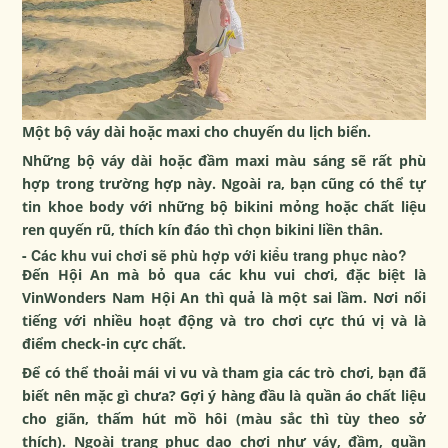
Một bộ váy dài hoặc maxi cho chuyến du lịch biển.
Những bộ váy dài hoặc đầm maxi màu sáng sẽ rất phù
hợp trong trường hợp này. Ngoài ra, bạn cũng có thể tự
tin khoe body với những bộ bikini mỏng hoặc chất liệu
ren quyến rũ, thích kín đáo thì chọn bikini liền thân.
- Các khu vui chơi sẽ phù hợp với kiểu trang phục nào?
Đến Hội An mà bỏ qua các khu vui chơi, đặc biệt là
VinWonders Nam Hội An thì quả là một sai lầm. Nơi nổi
tiếng với nhiều hoạt động và tro chơi cực thú vị và là
điểm check-in cực chất.
Để có thể thoải mái vi vu và tham gia các trò chơi, bạn đã
biết nên mặc gì chưa? Gợi ý hàng đầu là quần áo chất liệu
cho giãn, thấm hút mồ hôi (màu sắc thì tùy theo sở
thích). Ngoài trang phục dạo chơi như váy, đầm, quần