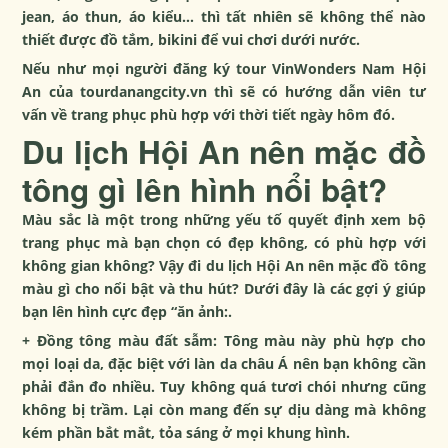
jean, áo thun, áo kiểu… thì tất nhiên sẽ không thể nào
thiết được đồ tắm, bikini để vui chơi dưới nước.
Nếu như mọi người đăng ký
tour VinWonders Nam Hội
An
của tourdanangcity.vn thì sẽ có hướng dẫn viên tư
vấn về trang phục phù hợp với thời tiết ngày hôm đó.
Du lịch Hội An nên mặc đồ
tông gì lên hình nổi bật?
Màu sắc là một trong những yếu tố quyết định xem bộ
trang phục mà bạn chọn có đẹp không, có phù hợp với
không gian không? Vậy đi du lịch Hội An nên mặc đồ tông
màu gì cho nổi bật và thu hút? Dưới đây là các gợi ý giúp
bạn lên hình cực đẹp “ăn ảnh:.
+ Đồng tông màu đất sẫm: Tông màu này phù hợp cho
mọi loại da, đặc biệt với làn da châu Á nên bạn không cần
phải đắn đo nhiều. Tuy không quá tươi chói nhưng cũng
không bị trầm. Lại còn mang đến sự dịu dàng mà không
kém phần bắt mắt, tỏa sáng ở mọi khung hình.