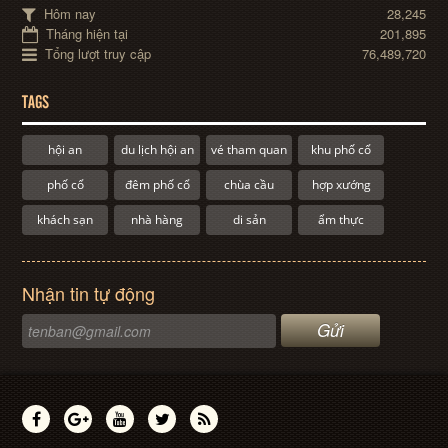
Hôm nay
28,245
Tháng hiện tại
201,895
Tổng lượt truy cập
76,489,720
TAGS
hội an
du lịch hội an
vé tham quan
khu phố cổ
phố cổ
đêm phố cổ
chùa cầu
hợp xướng
khách sạn
nhà hàng
di sản
ẩm thực
Nhận tin tự động