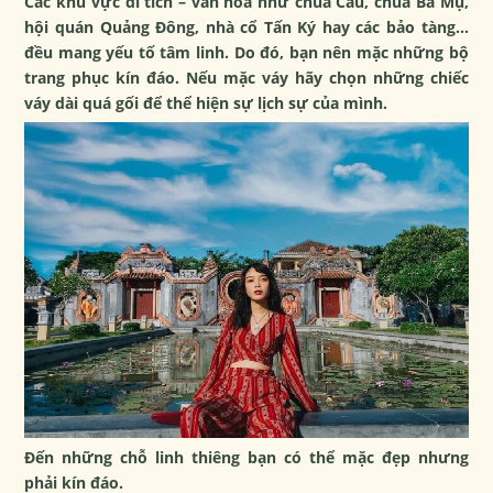
Các khu vực di tích – văn hóa như chùa Cầu, chùa Bà Mụ,
hội quán Quảng Đông, nhà cổ Tấn Ký hay các bảo tàng…
đều mang yếu tố tâm linh. Do đó, bạn nên mặc những bộ
trang phục kín đáo. Nếu mặc váy hãy chọn những chiếc
váy dài quá gối để thể hiện sự lịch sự của mình.
Đến những chỗ linh thiêng bạn có thể mặc đẹp nhưng
phải kín đáo.