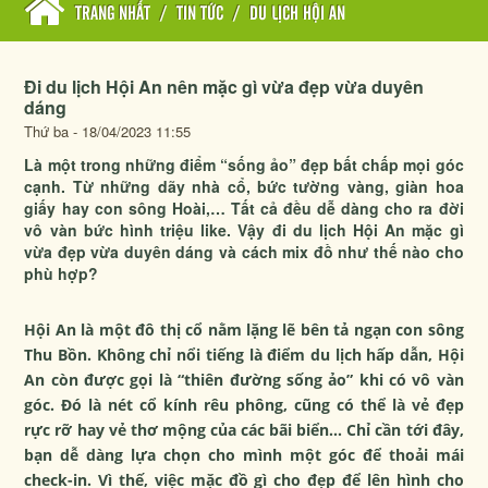
TRANG NHẤT
/
TIN TỨC
/
DU LỊCH HỘI AN
Đi du lịch Hội An nên mặc gì vừa đẹp vừa duyên
dáng
Thứ ba - 18/04/2023 11:55
Là một trong những điểm “sống ảo” đẹp bất chấp mọi góc
cạnh. Từ những dãy nhà cổ, bức tường vàng, giàn hoa
giấy hay con sông Hoài,… Tất cả đều dễ dàng cho ra đời
vô vàn bức hình triệu like. Vậy đi du lịch Hội An mặc gì
vừa đẹp vừa duyên dáng và cách mix đồ như thế nào cho
phù hợp?
Hội An là một đô thị cổ nằm lặng lẽ bên tả ngạn con sông
Thu Bồn. Không chỉ nổi tiếng là điểm du lịch hấp dẫn, Hội
An còn được gọi là “thiên đường sống ảo” khi có vô vàn
góc. Đó là nét cổ kính rêu phông, cũng có thể là vẻ đẹp
rực rỡ hay vẻ thơ mộng của các bãi biển… Chỉ cần tới đây,
bạn dễ dàng lựa chọn cho mình một góc để thoải mái
check-in. Vì thế, việc mặc đồ gì cho đẹp để lên hình cho