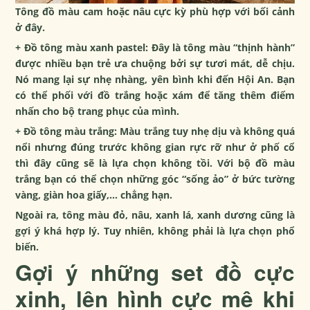
Tông đồ màu cam hoặc nâu cực kỳ phù hợp với bối cảnh
ở đây.
+ Đồ tông màu xanh pastel: Đây là tông màu “thịnh hành”
được nhiều bạn trẻ ưa chuộng bởi sự tươi mát, dễ chịu.
Nó mang lại sự nhẹ nhàng, yên bình khi đến Hội An. Bạn
có thể phối với đồ trắng hoặc xám để tăng thêm điểm
nhấn cho bộ trang phục của mình.
+ Đồ tông màu trắng: Màu trắng tuy nhẹ dịu và không quá
nổi nhưng đúng trước không gian rực rỡ như ở phố cổ
thì đây cũng sẽ là lựa chọn không tồi. Với bộ đồ màu
trắng bạn có thể chọn những góc “sống ảo” ở bức tường
vàng, giàn hoa giấy,… chẳng hạn.
Ngoài ra, tông màu đỏ, nâu, xanh lá, xanh dương cũng là
gợi ý khá hợp lý. Tuy nhiên, không phải là lựa chọn phổ
biến.
Gợi ý những set đồ cực
xinh, lên hình cực mê khi