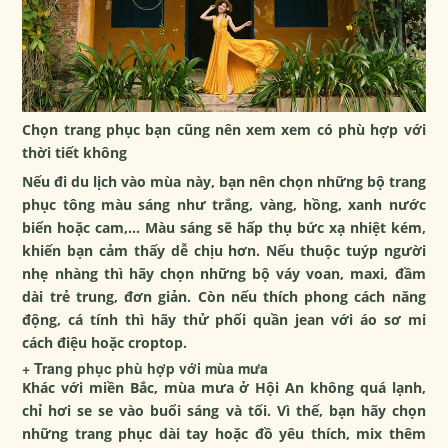
Chọn trang phục bạn cũng nên xem xem có phù hợp với
thời tiết không
Nếu đi du lịch vào mùa này, bạn nên chọn những bộ trang
phục tông màu sáng như trắng, vàng, hồng, xanh nước
biển hoặc cam,… Màu sáng sẽ hấp thụ bức xạ nhiệt kém,
khiến bạn cảm thấy dễ chịu hơn. Nếu thuộc tuýp người
nhẹ nhàng thì hãy chọn những bộ váy voan, maxi, đầm
dài trẻ trung, đơn giản. Còn nếu thích phong cách năng
động, cá tính thì hãy thử phối quần jean với áo sơ mi
cách điệu hoặc croptop.
+ Trang phục phù hợp với mùa mưa
Khác với miền Bắc, mùa mưa ở Hội An không quá lạnh,
chỉ hơi se se vào buổi sáng và tối. Vì thế, bạn hãy chọn
những trang phục dài tay hoặc đồ yêu thích, mix thêm