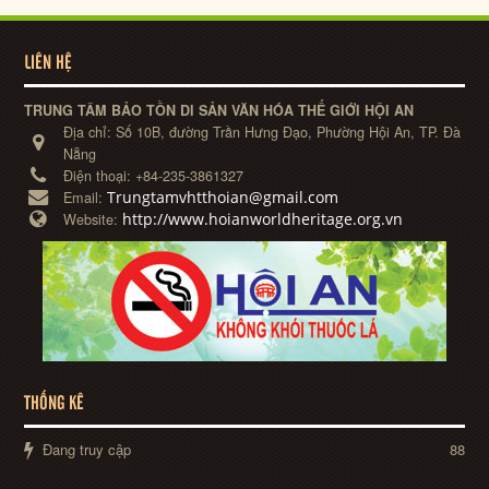
LIÊN HỆ
TRUNG TÂM BẢO TỒN DI SẢN VĂN HÓA THẾ GIỚI HỘI AN
Địa chỉ:
Số 10B, đường Trần Hưng Đạo, Phường Hội An, TP. Đà
Nẵng
Điện thoại:
+84-235-3861327
Trungtamvhtthoian@gmail.com
Email:
http://www.hoianworldheritage.org.vn
Website:
THỐNG KÊ
Đang truy cập
88