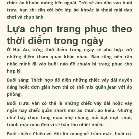
chiếc áo khoác mỏng bên ngoài. Trời sẽ ấm dần vào buổi
trưa, bạn chỉ cần cởi bớt lớp áo khoác là thoải mái dạo
chơi và chụp ảnh.
Lựa chọn trang phục theo
thời điểm trong ngày
Ở Hội An, từng thời điểm trong ngày sẽ phù hợp với
những điểm tham quan khác nhau. Bạn cũng nên cân
nhắc mình đi vào buổi nào để chuẩn bị trang phục cho
hợp lý.
Buổi sáng: Thích hợp để diện những chiếc váy dài duyên
dáng hoặc đơn giản hơn thì có thể mix quần jean với áo
phông.
Buổi trưa: Vẫn có thể là những chiếc váy dài hoặc váy
ngắn hay chiếc quần short mix áo thun, áo kiểu. Nhưng
nhớ hãy chọn tông màu nhẹ nhàng, nổi bật một chút,
tránh mặc màu đen vì sẽ hấp thụ nhiệt nhiều.
Buổi chiều: Chiều về Hội An mang vẻ trầm mặc, hoài cổ.