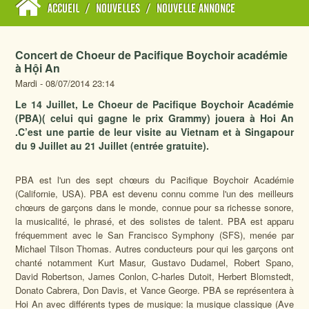
ACCUEIL
/
NOUVELLES
/
NOUVELLE ANNONCE
Concert de Choeur de Pacifique Boychoir académie
à Hội An
Mardi - 08/07/2014 23:14
Le 14 Juillet, Le Choeur de Pacifique Boychoir Académie
(PBA)( celui qui gagne le prix Grammy) jouera à Hoi An
.C’est une partie de leur visite au Vietnam et à Singapour
du 9 Juillet au 21 Juillet (entrée gratuite).
PBA est l'un des sept chœurs du Pacifique Boychoir Académie
(Californie, USA). PBA est devenu connu comme l'un des meilleurs
chœurs de garçons dans le monde, connue pour sa richesse sonore,
la musicalité, le phrasé, et des solistes de talent. PBA est apparu
fréquemment avec le San Francisco Symphony (SFS), menée par
Michael Tilson Thomas. Autres conducteurs pour qui les garçons ont
chanté notamment Kurt Masur, Gustavo Dudamel, Robert Spano,
David Robertson, James Conlon, C-harles Dutoit, Herbert Blomstedt,
Donato Cabrera, Don Davis, et Vance George. PBA se représentera à
Hoi An avec différents types de musique: la musique classique (Ave