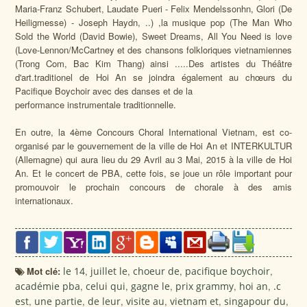
Maria-Franz Schubert, Laudate Pueri - Felix Mendelssonhn, Glori (De
Heiligmesse) - Joseph Haydn, ..) ,la musique pop (The Man Who
Sold the World (David Bowie), Sweet Dreams, All You Need is love
(Love-Lennon/McCartney et des chansons folkloriques vietnamiennes
(Trong Com, Bac Kim Thang) ainsi .....Des artistes du Théâtre
d'art.traditionel de Hoi An se joindra également au chœurs du
Pacifique Boychoir avec des danses et de la
performance instrumentale traditionnelle.
En outre, la 4ème Concours Choral International Vietnam, est co-
organisé par le gouvernement de la ville de Hoi An et INTERKULTUR
(Allemagne) qui aura lieu du 29 Avril au 3 Mai, 2015 à la ville de Hoi
An. Et le concert de PBA, cette fois, se joue un rôle important pour
promouvoir le prochain concours de chorale à des amis
internationaux.
Mot clé:
le 14
,
juillet le
,
choeur de
,
pacifique boychoir
,
académie pba
,
celui qui
,
gagne le
,
prix grammy
,
hoi an
,
.c
est
,
une partie
,
de leur
,
visite au
,
vietnam et
,
singapour du
,