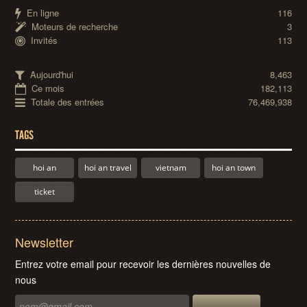
En ligne
116
Moteurs de recherche
3
Invités
113
Aujourd'hui
8,463
Ce mois
182,113
Totale des entrées
76,469,938
TAGS
hoi an
hoi an travel
vietnam
hoi an town
ticket
Newsletter
Entrez votre email pour recevoir les dernières nouvelles de
nous