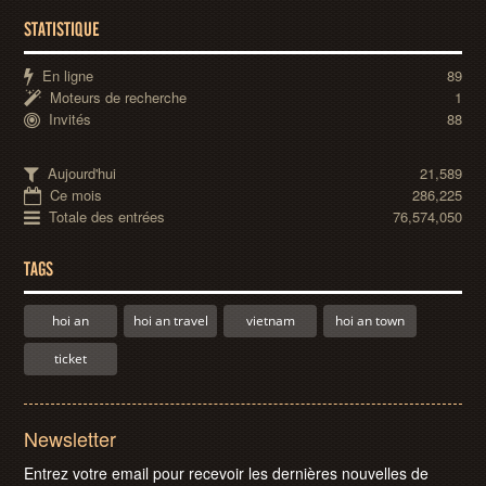
STATISTIQUE
En ligne
89
Moteurs de recherche
1
Invités
88
Aujourd'hui
21,589
Ce mois
286,225
Totale des entrées
76,574,050
TAGS
hoi an
hoi an travel
vietnam
hoi an town
ticket
Newsletter
Entrez votre email pour recevoir les dernières nouvelles de