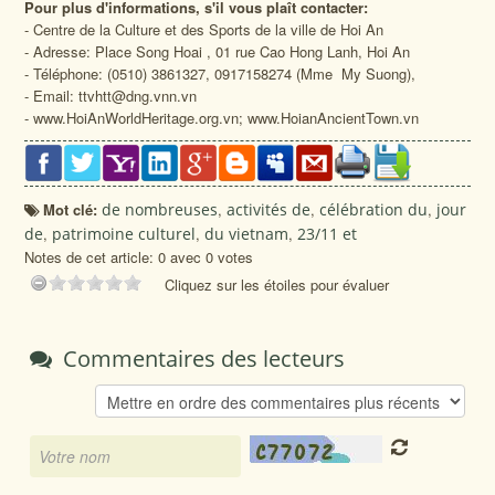
Pour plus d'informations, s'il vous plaît contacter:
- Centre de la Culture et des Sports de la ville de Hoi An
- Adresse: Place Song Hoai , 01 rue Cao Hong Lanh, Hoi An
- Téléphone: (0510) 3861327, 0917158274 (Mme My Suong),
- Email: ttvhtt@dng.vnn.vn
- www.HoiAnWorldHeritage.org.vn; www.HoianAncientTown.vn
Mot clé:
de nombreuses
,
activités de
,
célébration du
,
jour
de
,
patrimoine culturel
,
du vietnam
,
23/11 et
Notes de cet article: 0 avec 0 votes
Cliquez sur les étoiles pour évaluer
Commentaires des lecteurs