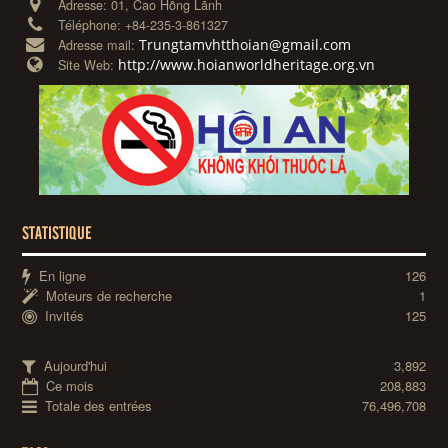
Adresse:
01, Cao Hồng Lãnh
Téléphone:
+84-235-3-861327
Trungtamvhtthoian@gmail.com
Adresse mail:
http://www.hoianworldheritage.org.vn
Site Web:
STATISTIQUE
En ligne
126
Moteurs de recherche
1
Invités
125
Aujourd'hui
3,892
Ce mois
208,883
Totale des entrées
76,496,708