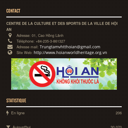
CONTACT
CENTRE DE LA CULTURE ET DES SPORTS DE LA VILLE DE HỘI
AN
Adresse:
01, Cao Hồng Lãnh
Téléphone:
+84-235-3-861327
Trungtamvhtthoian@gmail.com
Adresse mail:
http://www.hoianworldheritage.org.vn
Site Web:
STATISTIQUE
En ligne
206
Aujourd'hui
30,070