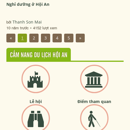
Nghỉ dưỡng ở Hội An
bởi
Thanh Son Mai
10 năm trước
4152 lượt xem
«
1
2
3
4
5
»
CẨM NANG DU LỊCH HỘI AN
Lễ hội
Điểm tham quan