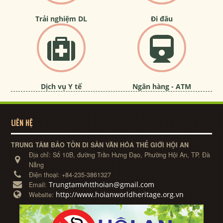
Trải nghiệm DL
Đi đâu
Dịch vụ Y tế
Ngân hàng - ATM
LIÊN HỆ
TRUNG TÂM BẢO TỒN DI SẢN VĂN HÓA THẾ GIỚI HỘI AN
Địa chỉ:
Số 10B, đường Trần Hưng Đạo, Phường Hội An, TP. Đà
Nẵng
Điện thoại:
+84-235-3861327
Trungtamvhtthoian@gmail.com
Email:
http://www.hoianworldheritage.org.vn
Website: