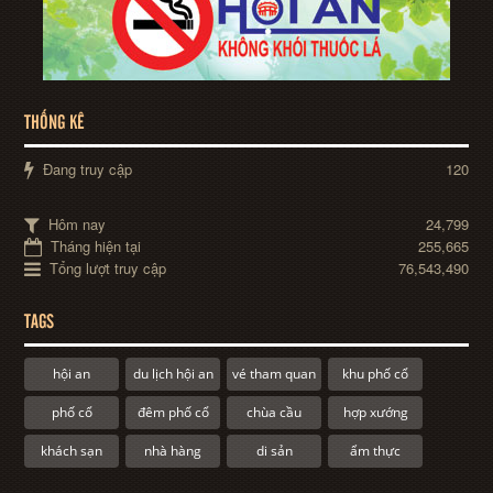
THỐNG KÊ
Đang truy cập
120
Hôm nay
24,799
Tháng hiện tại
255,665
Tổng lượt truy cập
76,543,490
TAGS
hội an
du lịch hội an
vé tham quan
khu phố cổ
phố cổ
đêm phố cổ
chùa cầu
hợp xướng
khách sạn
nhà hàng
di sản
ẩm thực