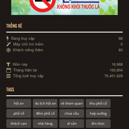
THỐNG KÊ
Đang truy cập
88
Máy chủ tìm kiếm
5
Khách viếng thăm
83
Hôm nay
18,968
Tháng hiện tại
163,804
Tổng lượt truy cập
76,451,629
TAGS
hội an
du lịch hội an
vé tham quan
khu phố cổ
phố cổ
đêm phố cổ
chùa cầu
hợp xướng
khách sạn
nhà hàng
di sản
ẩm thực