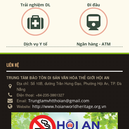
Trải nghiệm DL
Đi đâu
Dịch vụ Y tế
Ngân hàng - ATM
LIÊN HỆ
TRUNG TÂM BẢO TỒN DI SẢN VĂN HÓA THẾ GIỚI HỘI AN
Địa chỉ:
Số 10B, đường Trần Hưng Đạo, Phường Hội An, TP. Đà
Nẵng
Điện thoại:
+84-235-3861327
Trungtamvhtthoian@gmail.com
Email:
http://www.hoianworldheritage.org.vn
Website: