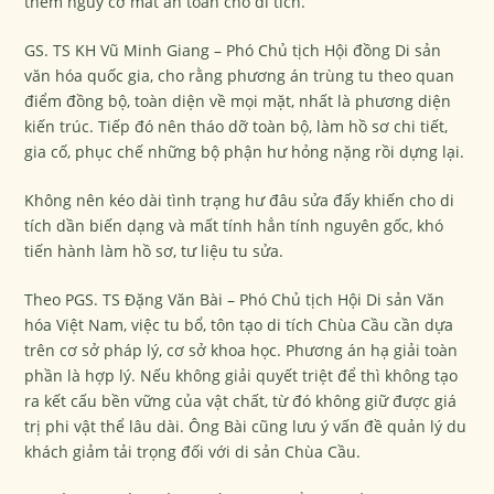
thêm nguy cơ mất an toàn cho di tích.
GS. TS KH Vũ Minh Giang – Phó Chủ tịch Hội đồng Di sản
văn hóa quốc gia, cho rằng phương án trùng tu theo quan
điểm đồng bộ, toàn diện về mọi mặt, nhất là phương diện
kiến trúc. Tiếp đó nên tháo dỡ toàn bộ, làm hồ sơ chi tiết,
gia cố, phục chế những bộ phận hư hỏng nặng rồi dựng lại.
Không nên kéo dài tình trạng hư đâu sửa đấy khiến cho di
tích dần biến dạng và mất tính hẳn tính nguyên gốc, khó
tiến hành làm hồ sơ, tư liệu tu sửa.
Theo PGS. TS Đặng Văn Bài – Phó Chủ tịch Hội Di sản Văn
hóa Việt Nam, việc tu bổ, tôn tạo di tích Chùa Cầu cần dựa
trên cơ sở pháp lý, cơ sở khoa học. Phương án hạ giải toàn
phần là hợp lý. Nếu không giải quyết triệt để thì không tạo
ra kết cấu bền vững của vật chất, từ đó không giữ được giá
trị phi vật thể lâu dài. Ông Bài cũng lưu ý vấn đề quản lý du
khách giảm tải trọng đối với di sản Chùa Cầu.