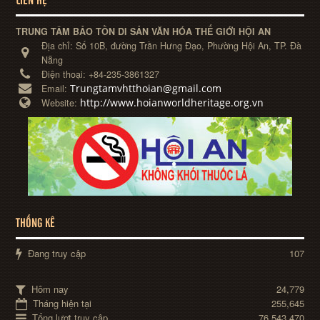
LIÊN HỆ
TRUNG TÂM BẢO TỒN DI SẢN VĂN HÓA THẾ GIỚI HỘI AN
Địa chỉ:
Số 10B, đường Trần Hưng Đạo, Phường Hội An, TP. Đà
Nẵng
Điện thoại:
+84-235-3861327
Trungtamvhtthoian@gmail.com
Email:
http://www.hoianworldheritage.org.vn
Website:
THỐNG KÊ
Đang truy cập
107
Hôm nay
24,779
Tháng hiện tại
255,645
Tổng lượt truy cập
76,543,470