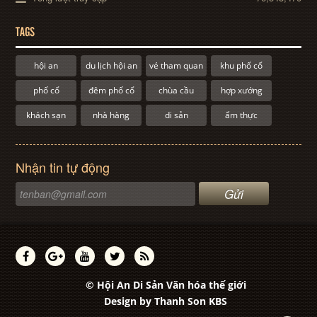
TAGS
hội an
du lịch hội an
vé tham quan
khu phố cổ
phố cổ
đêm phố cổ
chùa cầu
hợp xướng
khách sạn
nhà hàng
di sản
ẩm thực
Nhận tin tự động
© Hội An Di Sản Văn hóa thế giới
Design by
Thanh Son KBS