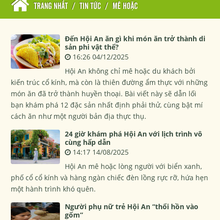
TRANG NHẤT
/
TIN TỨC
/
MÊ HOẶC
Đến Hội An ăn gì khi món ăn trở thành di
sản phi vật thể?
16:26 04/12/2025
Hội An không chỉ mê hoặc du khách bởi
kiến trúc cổ kính, mà còn là thiên đường ẩm thực với những
món ăn đã trở thành huyền thoại. Bài viết này sẽ dẫn lối
bạn khám phá 12 đặc sản nhất định phải thử, cùng bật mí
cách ăn như một người bản địa thực thụ.
24 giờ khám phá Hội An với lịch trình vô
cùng hấp dẫn
14:17 14/08/2025
Hội An mê hoặc lòng người với biển xanh,
phố cổ cổ kính và hàng ngàn chiếc đèn lồng rực rỡ, hứa hẹn
một hành trình khó quên.
Người phụ nữ trẻ Hội An “thổi hồn vào
gốm”