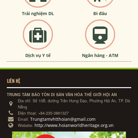
Trải nghiệm DL
Đi đâu
Dịch vụ Y tế
Ngân hàng - ATM
LIÊN HỆ
TRUNG TÂM BẢO TỒN DI SẢN VĂN HÓA THẾ GIỚI HỘI AN
Địa chỉ:
Số 10B, đường Trần Hưng Đạo, Phường Hội An, TP. Đà
Nẵng
Điện thoại:
+84-235-3861327
Trungtamvhtthoian@gmail.com
Email:
http://www.hoianworldheritage.org.vn
Website: