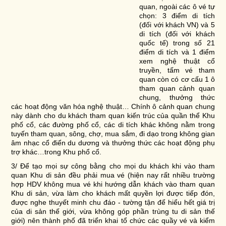
quan, ngoài các ô vé tự
chọn: 3 điểm di tích
(đối với khách VN) và 5
di tích (đối với khách
quốc tế) trong số 21
điểm di tích và 1 điểm
xem nghệ thuật cổ
truyền, tấm vé tham
quan còn có cơ cấu 1 ô
tham quan cảnh quan
chung, thưởng thức
các hoạt động văn hóa nghệ thuật… Chính ô cảnh quan chung
này dành cho du khách tham quan kiến trúc của quần thể Khu
phố cổ, các đường phố cổ, các di tích khác không nằm trong
tuyến tham quan, sông, chợ, mua sắm, đi dạo trong không gian
âm nhạc cổ điển du dương và thưởng thức các hoạt động phụ
trợ khác…trong Khu phổ cổ.
3/ Để tạo mọi sự công bằng cho mọi du khách khi vào tham
quan Khu di sản đều phải mua vé (hiện nay rất nhiều trường
hợp HDV không mua vé khi hướng dẫn khách vào tham quan
Khu di sản, vừa làm cho khách mất quyền lợi được tiếp đón,
được nghe thuyết minh chu đáo - tường tận để hiểu hết giá trị
của di sản thế giới, vừa không góp phần trùng tu di sản thế
giới) nên thành phố đã triển khai tổ chức các quầy vé và kiểm