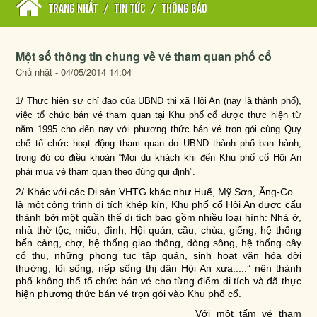
TRANG NHẤT
/
TIN TỨC
/
THÔNG BÁO
Một số thông tin chung về vé tham quan phố cổ
Chủ nhật - 04/05/2014 14:04
1/ Thực hiện sự chỉ đạo của UBND thị xã Hội An (nay là thành phố),
việc tổ chức bán vé tham quan tại Khu phố cổ được thực hiện từ
năm 1995 cho đến nay với phương thức bán vé trọn gói cùng Quy
chế tổ chức hoạt động tham quan do UBND thành phố ban hành,
trong đó có điều khoản “Mọi du khách khi đến Khu phố cổ Hội An
phải mua vé tham quan theo đúng qui định”.
2/ Khác với các Di sản VHTG khác như Huế, Mỹ Sơn, Ăng-Co...
là một công trình di tích khép kín, Khu phố cổ Hội An được cấu
thành bởi một quần thể di tích bao gồm nhiều loại hình: Nhà ở,
nhà thờ tộc, miếu, đình, Hội quán, cầu, chùa, giếng, hệ thống
bến cảng, chợ, hệ thống giao thông, dòng sông, hệ thống cây
cổ thụ, những phong tục tập quán, sinh họat văn hóa đời
thường, lối sống, nếp sống thị dân Hội An xưa.....” nên thành
phố không thể tổ chức bán vé cho từng điểm di tích và đã thực
hiện phương thức bán vé trọn gói vào Khu phố cổ.
Với một tấm vé tham