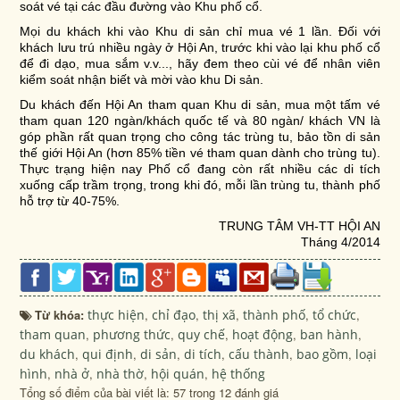
soát vé tại các đầu đường vào Khu phố cổ.
Mọi du khách khi vào Khu di sản chỉ mua vé 1 lần. Đối với
khách lưu trú nhiều ngày ở Hội An, trước khi vào lại khu phố cổ
để đi dạo, mua sắm v.v..., hãy đem theo cùi vé để nhân viên
kiểm soát nhận biết và mời vào khu Di sản.
Du khách đến Hội An tham quan Khu di sản, mua một tấm vé
tham quan 120 ngàn/khách quốc tế và 80 ngàn/ khách VN là
góp phần rất quan trọng cho công tác trùng tu, bảo tồn di sản
thế giới Hội An (hơn 85% tiền vé tham quan dành cho trùng tu).
Thực trạng hiện nay Phố cổ đang còn rất nhiều các di tích
xuống cấp trầm trọng, trong khi đó, mỗi lần trùng tu, thành phố
hỗ trợ từ 40-75%.
TRUNG TÂM VH-TT HỘI AN
Tháng 4/2014
Từ khóa:
thực hiện
,
chỉ đạo
,
thị xã
,
thành phố
,
tổ chức
,
tham quan
,
phương thức
,
quy chế
,
hoạt động
,
ban hành
,
du khách
,
qui định
,
di sản
,
di tích
,
cấu thành
,
bao gồm
,
loại
hình
,
nhà ở
,
nhà thờ
,
hội quán
,
hệ thống
Tổng số điểm của bài viết là: 57 trong 12 đánh giá