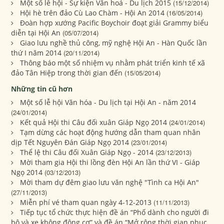
Một số lễ hội - Sự kiện Văn hoá - Du lịch 2015
(15/12/2014)
Hội hè trên đảo Cù Lao Chàm - Hội An 2014
(16/05/2014)
Đoàn hợp xướng Pacific Boychoir đoạt giải Grammy biểu
diễn tại Hội An
(05/07/2014)
Giao lưu nghề thủ công, mỹ nghệ Hội An - Hàn Quốc lần
thứ I năm 2014
(20/11/2014)
Thông báo một số nhiệm vụ nhằm phát triển kinh tế xã
đảo Tân Hiệp trong thời gian đến
(15/05/2014)
Những tin cũ hơn
Một số lễ hội Văn hóa - Du lịch tại Hội An - năm 2014
(24/01/2014)
Kết quả Hội thi Câu đối xuân Giáp Ngọ 2014
(24/01/2014)
Tạm dừng các hoạt động hướng dẫn tham quan nhân
dịp Tết Nguyên Đán Giáp Ngọ 2014
(23/01/2014)
Thể lệ thi Câu đối Xuân Giáp Ngọ - 2014
(23/12/2013)
Mời tham gia Hội thi lồng đèn Hội An lần thứ VI - Giáp
Ngọ 2014
(03/12/2013)
Mời tham dự đêm giao lưu văn nghệ "Tình ca Hội An"
(27/11/2013)
Miễn phí vé tham quan ngày 4-12-2013
(11/11/2013)
Tiếp tục tổ chức thực hiện đề án “Phố dành cho người đi
bộ và xe không động cơ” và đề án “Mở rộng thời gian phục