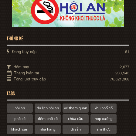
THỐNG KÊ
Đang truy cập
81
Hôm nay
2,677
Tháng hiện tại
233,543
Tổng lượt truy cập
76,521,368
TAGS
hội an
du lịch hội an
vé tham quan
khu phố cổ
phố cổ
đêm phố cổ
chùa cầu
hợp xướng
khách sạn
nhà hàng
di sản
ẩm thực