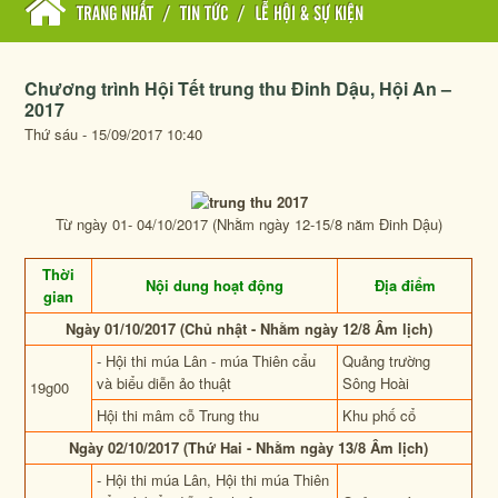
TRANG NHẤT
/
TIN TỨC
/
LỄ HỘI & SỰ KIỆN
Chương trình Hội Tết trung thu Đinh Dậu, Hội An –
2017
Thứ sáu - 15/09/2017 10:40
Từ ngày 01- 04/10/2017 (Nhằm ngày 12-15/8 năm Đinh Dậu)
Thời
Nội dung hoạt động
Địa điểm
gian
Ngày 01/10/2017 (Chủ nhật - Nhằm ngày 12/8 Âm lịch)
- Hội thi múa Lân - múa Thiên cẩu
Quảng trường
và biểu diễn ảo thuật
Sông Hoài
19g00
Hội thi mâm cỗ Trung thu
Khu phố cổ
Ngày 02/10/2017 (Thứ Hai - Nhằm ngày 13/8 Âm lịch)
- Hội thi múa Lân, Hội thi múa Thiên