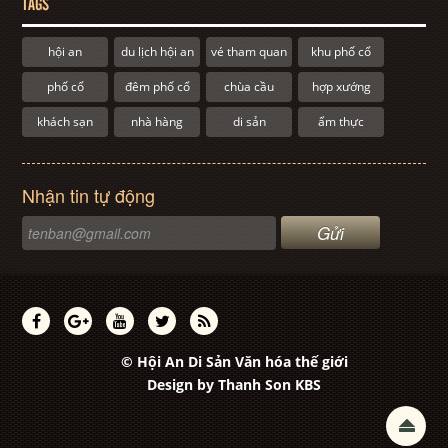
TAGS
hội an
du lịch hội an
vé tham quan
khu phố cổ
phố cổ
đêm phố cổ
chùa cầu
hợp xướng
khách sạn
nhà hàng
di sản
ẩm thực
Nhận tin tự động
© Hội An Di Sản Văn hóa thế giới
Design by
Thanh Son KBS