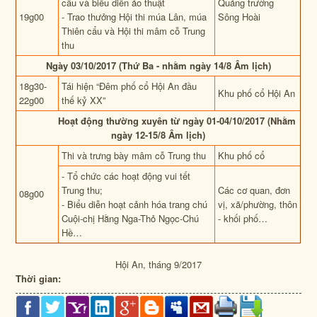
cẩu và biểu diễn ảo thuật
Quảng trường
19g00
- Trao thưởng Hội thi múa Lân, múa
Sông Hoài
Thiên cẩu và Hội thi mâm cỗ Trung
thu
Ngày 03/10/2017 (Thứ Ba - nhằm ngày 14/8 Âm lịch)
18g30-
Tái hiện
“Đêm phố cổ Hội An đầu
Khu phố cổ Hội An
22g00
thế kỷ XX”
Hoạt động thường xuyên
t
ừ
ngày 01-04/10
/201
7
(
N
hằm
ngày 1
2
-15/8 Âm lịch)
Thi và trưng bày mâm cỗ Trung thu
Khu phố cổ
- Tổ chức các hoạt động vui tết
Trung thu;
Các cơ quan, đơn
08g00
- Biểu diễn hoạt cảnh hóa trang chú
vị, xã/phường, thôn
Cuội-chị Hằng Nga-Thỏ Ngọc-Chú
- khối phố…
Hề…
Hội An, tháng 9/2017
Thời gian: