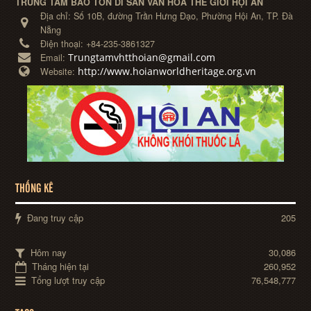
TRUNG TÂM BẢO TỒN DI SẢN VĂN HÓA THẾ GIỚI HỘI AN
Địa chỉ:
Số 10B, đường Trần Hưng Đạo, Phường Hội An, TP. Đà
Nẵng
Điện thoại:
+84-235-3861327
Trungtamvhtthoian@gmail.com
Email:
http://www.hoianworldheritage.org.vn
Website:
THỐNG KÊ
Đang truy cập
205
Hôm nay
30,086
Tháng hiện tại
260,952
Tổng lượt truy cập
76,548,777