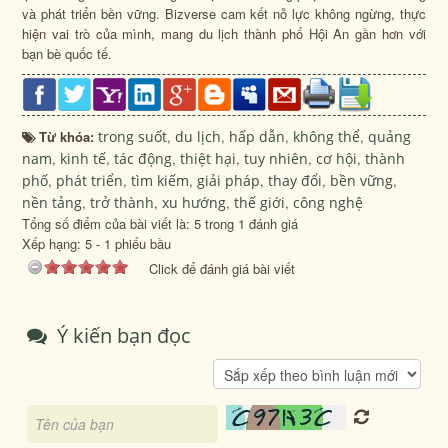
và phát triển bền vững. Bizverse cam kết nỗ lực không ngừng, thực
hiện vai trò của mình, mang du lịch thành phố Hội An gần hơn với
bạn bè quốc tế.
Từ khóa:
trong suốt
,
du lịch
,
hấp dẫn
,
không thể
,
quảng
nam
,
kinh tế
,
tác động
,
thiệt hại
,
tuy nhiên
,
cơ hội
,
thành
phố
,
phát triển
,
tìm kiếm
,
giải pháp
,
thay đổi
,
bền vững
,
nền tảng
,
trở thành
,
xu hướng
,
thế giới
,
công nghệ
Tổng số điểm của bài viết là: 5 trong 1 đánh giá
Xếp hạng:
5
-
1
phiếu bầu
Click để đánh giá bài viết
Ý kiến bạn đọc