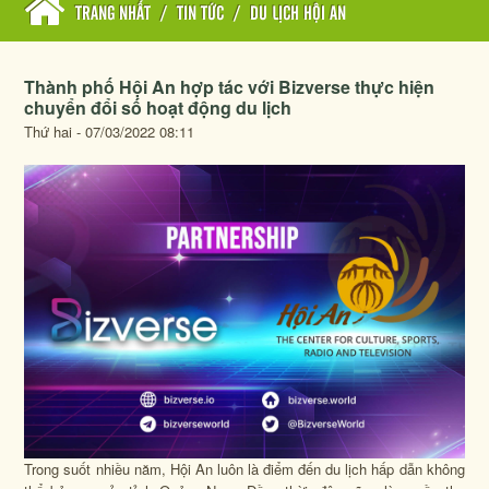
TRANG NHẤT
/
TIN TỨC
/
DU LỊCH HỘI AN
Thành phố Hội An hợp tác với Bizverse thực hiện
chuyển đổi số hoạt động du lịch
Thứ hai - 07/03/2022 08:11
Trong suốt nhiều năm, Hội An luôn là điểm đến du lịch hấp dẫn không