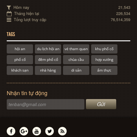
Hôm nay
21,543
Tháng hiện tại
226,534
Tổng lượt truy cập
76,514,359
TAGS
hội an
du lịch hội an
vé tham quan
khu phố cổ
phố cổ
đêm phố cổ
chùa cầu
hợp xướng
khách sạn
nhà hàng
di sản
ẩm thực
Nhận tin tự động