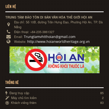
LIÊN HỆ
TRUNG TÂM BẢO TỒN DI SẢN VĂN HÓA THẾ GIỚI HỘI AN
Địa chỉ:
Số 10B, đường Trần Hưng Đạo, Phường Hội An, TP. Đà
Nẵng
Điện thoại:
+84-235-3861327
Trungtamvhtthoian@gmail.com
Email:
http://www.hoianworldheritage.org.vn
Website:
THỐNG KÊ
Đang truy cập
85
Máy chủ tìm kiếm
2
Khách viếng thăm
83