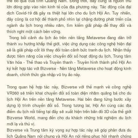
thể bỏ qua của tỉnh Quảng Nam. Đồng thời, đây cũng là nguồn thu
lớn đóng góp vào nền kinh tế của địa phương này. Tác động của đại
dịch Covid-19 đã gây ra thiệt hại lớn cho du lịch Hội An. Tuy nhiên,
đây cũng là cơ hội để thành phố nhìn lại chặng đường phát triển của
ngành du lịch trong nhiều năm, tìm kiếm giải pháp để thay đổi và
thích nghi một cách bền vững.
Trong bối cảnh du lịch ảo trên nền tảng Metaverse đang dần trở
thành xu hướng khắp thế giới, việc ứng dụng các công nghệ hiện đại
sẽ là giải pháp cốt lõi thay đổi toàn cảnh bức tranh du lịch. Nhận thấy
được tiềm năng của việc chuyển đổi số hoạt động du lịch, Trung tâm
Văn hóa - Thể thao và Truyền thanh - Truyền hình thành phố Hội An
ký kết hợp tác với Bizverse - Nền tảng Metaverse cho hoạt động kinh
doanh, chính thức gia nhập vũ trụ ảo này.
Trong quan hệ hợp tác này, Bizverse với thế mạnh về công nghệ
VR360 sẽ triển khai chuyển đổi số toàn diện nhằm quảng bá cho du
lịch Hội An trên nền tảng Metaverse. Hai bên đang từng bước xây
dựng lộ trình chuyển đổi số. Trong tương lai, Hội An cùng các địa
điểm du lịch nổi tiếng tại đây sẽ xuất hiện trên bản đồ 3D của thế giới
Bizverse World, mang đến cho du khách những trải nghiệm du lịch
mới lạ và thú vị.
Bizverse và Trung tâm kỳ vọng sự hợp tác này sẽ góp phần đưa du
lịch Quảng Nam nói chung và Hội An nói riêng phục hồi nhanh chóng