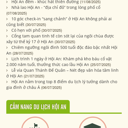
Hội An đêm - khúc hát thiên đường
(11/08/2025)
Nhà lao Hội An - “địa chỉ đỏ” trong lòng phố cổ
(07/08/2025)
10 góc check-in “sang chảnh” ở Hội An không phải ai
cũng biết
(30/07/2025)
Có hẹn với phố
(30/07/2025)
Cổng tam quan tinh tế còn sót lại của ngôi chùa được
xây từ thế kỷ 17 ở Hội An
(30/07/2025)
Chiêm ngưỡng ngôi đình 500 tuổi độc đáo bậc nhất Hội
An
(28/07/2025)
Lịch trình 1 ngày ở Hội An: Khám phá kho báu cổ vật
2.000 năm tuổi, thưởng thức cao lầu Hội An
(25/07/2025)
Lễ vía Quan Thánh Đế Quân – Nét đẹp văn hóa tâm linh
ở Hội An
(21/07/2025)
Hội An nằm trong top 8 điểm du lịch lý tưởng dành cho
gia đình ở châu Á
(06/07/2025)
CẨM NANG DU LỊCH HỘI AN