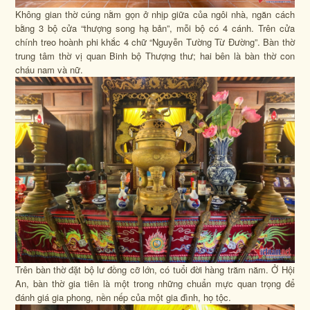
Không gian thờ cúng nằm gọn ở nhịp giữa của ngôi nhà, ngăn cách
bằng 3 bộ cửa “thượng song hạ bản”, mỗi bộ có 4 cánh. Trên cửa
chính treo hoành phi khắc 4 chữ “Nguyễn Tường Từ Đường”. Bàn thờ
trung tâm thờ vị quan Binh bộ Thượng thư; hai bên là bàn thờ con
cháu nam và nữ.
Trên bàn thờ đặt bộ lư đồng cỡ lớn, có tuổi đời hàng trăm năm. Ở Hội
An, bàn thờ gia tiên là một trong những chuẩn mực quan trọng để
đánh giá gia phong, nền nếp của một gia đình, họ tộc.