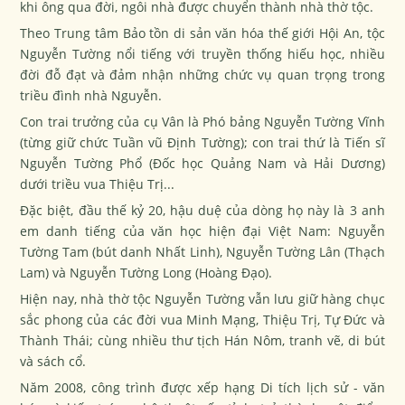
khi ông qua đời, ngôi nhà được chuyển thành nhà thờ tộc.
Theo Trung tâm Bảo tồn di sản văn hóa thế giới Hội An, tộc
Nguyễn Tường nổi tiếng với truyền thống hiếu học, nhiều
đời đỗ đạt và đảm nhận những chức vụ quan trọng trong
triều đình nhà Nguyễn.
Con trai trưởng của cụ Vân là Phó bảng Nguyễn Tường Vĩnh
(từng giữ chức Tuần vũ Định Tường); con trai thứ là Tiến sĩ
Nguyễn Tường Phổ (Đốc học Quảng Nam và Hải Dương)
dưới triều vua Thiệu Trị...
Đặc biệt, đầu thế kỷ 20, hậu duệ của dòng họ này là 3 anh
em danh tiếng của văn học hiện đại Việt Nam: Nguyễn
Tường Tam (bút danh Nhất Linh), Nguyễn Tường Lân (Thạch
Lam) và Nguyễn Tường Long (Hoàng Đạo).
Hiện nay, nhà thờ tộc Nguyễn Tường vẫn lưu giữ hàng chục
sắc phong của các đời vua Minh Mạng, Thiệu Trị, Tự Đức và
Thành Thái; cùng nhiều thư tịch Hán Nôm, tranh vẽ, di bút
và sách cổ.
Năm 2008, công trình được xếp hạng Di tích lịch sử - văn