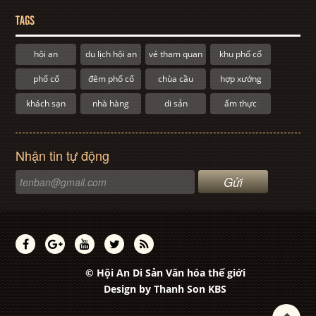
TAGS
hội an
du lịch hội an
vé tham quan
khu phố cổ
phố cổ
đêm phố cổ
chùa cầu
hợp xướng
khách sạn
nhà hàng
di sản
ẩm thực
Nhận tin tự động
© Hội An Di Sản Văn hóa thế giới
Design by
Thanh Son KBS