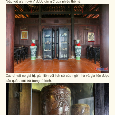
"bảo vật gia truyền" được gìn giữ qua nhiều thế hệ.
Các di vật có giá trị, gắn liền với lịch sử của ngôi nhà và gia tộc được
bảo quản, cất trữ trong tủ kính.