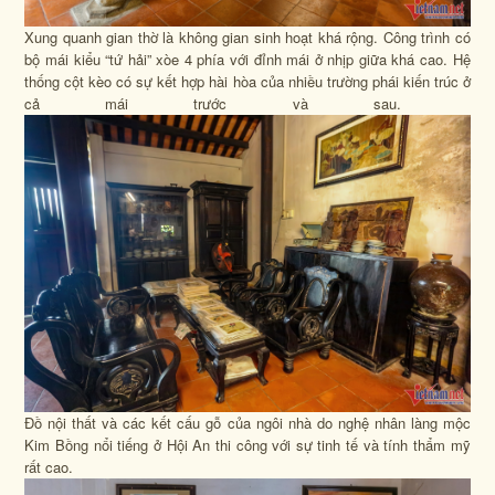
Xung quanh gian thờ là không gian sinh hoạt khá rộng. Công trình có
bộ mái kiểu “tứ hải” xòe 4 phía với đỉnh mái ở nhịp giữa khá cao. Hệ
thống cột kèo có sự kết hợp hài hòa của nhiều trường phái kiến trúc ở
cả mái trước và sau.
Đồ nội thất và các kết cấu gỗ của ngôi nhà do nghệ nhân làng mộc
Kim Bồng nổi tiếng ở Hội An thi công với sự tinh tế và tính thẩm mỹ
rất cao.