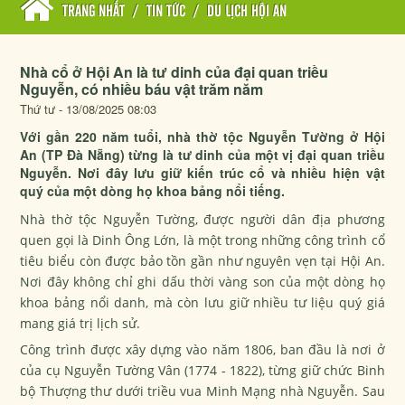
TRANG NHẤT
/
TIN TỨC
/
DU LỊCH HỘI AN
Nhà cổ ở Hội An là tư dinh của đại quan triều
Nguyễn, có nhiều báu vật trăm năm
Thứ tư - 13/08/2025 08:03
Với gần 220 năm tuổi, nhà thờ tộc Nguyễn Tường ở Hội
An (TP Đà Nẵng) từng là tư dinh của một vị đại quan triều
Nguyễn. Nơi đây lưu giữ kiến trúc cổ và nhiều hiện vật
quý của một dòng họ khoa bảng nổi tiếng.
Nhà thờ tộc Nguyễn Tường, được người dân địa phương
quen gọi là Dinh Ông Lớn, là một trong những công trình cổ
tiêu biểu còn được bảo tồn gần như nguyên vẹn tại Hội An.
Nơi đây không chỉ ghi dấu thời vàng son của một dòng họ
khoa bảng nổi danh, mà còn lưu giữ nhiều tư liệu quý giá
mang giá trị lịch sử.
Công trình được xây dựng vào năm 1806, ban đầu là nơi ở
của cụ Nguyễn Tường Vân (1774 - 1822), từng giữ chức Binh
bộ Thượng thư dưới triều vua Minh Mạng nhà Nguyễn. Sau