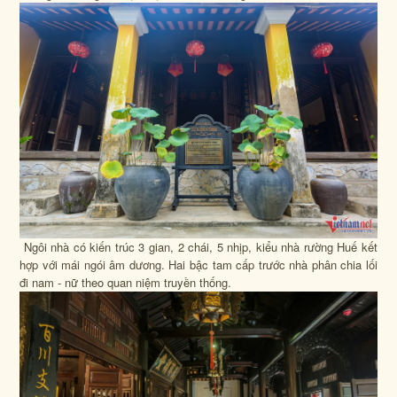
Ngôi nhà có kiến trúc 3 gian, 2 chái, 5 nhịp, kiểu nhà rường Huế kết
hợp với mái ngói âm dương. Hai bậc tam cấp trước nhà phân chia lối
đi nam - nữ theo quan niệm truyền thống.