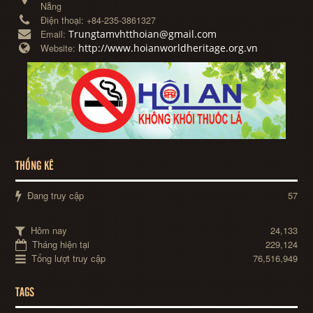
Nẵng
Điện thoại:
+84-235-3861327
Trungtamvhtthoian@gmail.com
Email:
http://www.hoianworldheritage.org.vn
Website:
THỐNG KÊ
Đang truy cập
57
Hôm nay
24,133
Tháng hiện tại
229,124
Tổng lượt truy cập
76,516,949
TAGS