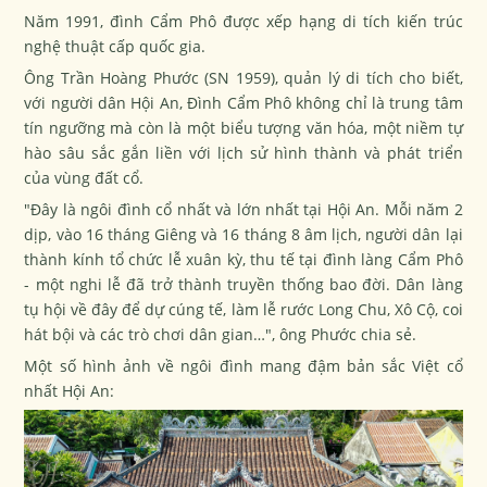
Năm 1991, đình Cẩm Phô được xếp hạng di tích kiến trúc
nghệ thuật cấp quốc gia.
Ông Trần Hoàng Phước (SN 1959), quản lý di tích cho biết,
với người dân Hội An, Đình Cẩm Phô không chỉ là trung tâm
tín ngưỡng mà còn là một biểu tượng văn hóa, một niềm tự
hào sâu sắc gắn liền với lịch sử hình thành và phát triển
của vùng đất cổ.
"Đây là ngôi đình cổ nhất và lớn nhất tại Hội An. Mỗi năm 2
dịp, vào 16 tháng Giêng và 16 tháng 8 âm lịch, người dân lại
thành kính tổ chức lễ xuân kỳ, thu tế tại đình làng Cẩm Phô
- một nghi lễ đã trở thành truyền thống bao đời. Dân làng
tụ hội về đây để dự cúng tế, làm lễ rước Long Chu, Xô Cộ, coi
hát bội và các trò chơi dân gian…", ông Phước chia sẻ.
Một số hình ảnh về ngôi đình mang đậm bản sắc Việt cổ
nhất Hội An: