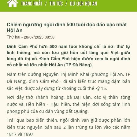
TRANG NHẤT
/
TIN TỨC
/
DU LỊCH HỘI AN
Chiêm ngưỡng ngôi đình 500 tuổi độc đáo bậc nhất
Hội An
Thứ hai - 28/07/2025 08:58
Đình Cẩm Phô hơn 500 năm tuổi không chỉ là nơi thờ tự
linh thiêng, mà còn lưu giữ hồn cốt làng quê Việt giữa
lòng đô thị cổ. Đình Cẩm Phô hiện được xem là ngôi đình
cổ nhất và lớn nhất Hội An (TP Đà Nẵng).
Nằm trên đường Nguyễn Thị Minh Khai (phường Hội An, TP
Đà Nẵng), đình Cẩm Phô - di sản kiến trúc mang đậm bản
sắc Việt, được xây dựng từ khoảng cuối thế kỷ 15.
Nơi đây thờ Thành hoàng, bà Đại Càn, các vị thần sông
nước và Tiền hiền - Hậu hiền, thể hiện đời sống tâm linh
phong phú của cư dân vùng đất Quảng.
Trải qua bao biến thiên, ngôi đình vẫn giữ được phần lớn
kiến trúc nguyên bản sau 2 lần trùng tu lớn vào các năm
1817 và 1897.