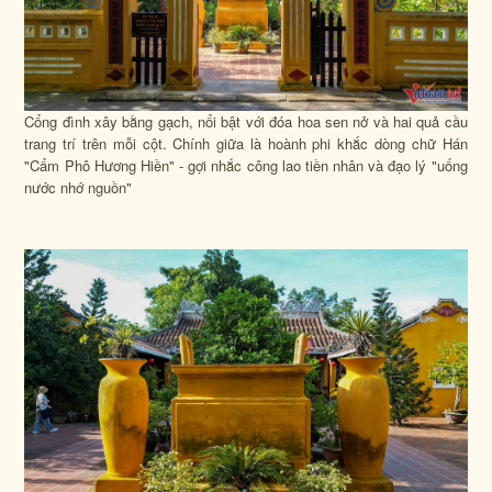
Cổng đình xây bằng gạch, nổi bật với đóa hoa sen nở và hai quả cầu
trang trí trên mỗi cột. Chính giữa là hoành phi khắc dòng chữ Hán
"Cẩm Phô Hương Hiền" - gợi nhắc công lao tiền nhân và đạo lý "uống
nước nhớ nguồn"