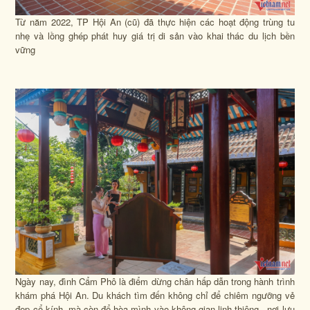
Từ năm 2022, TP Hội An (cũ) đã thực hiện các hoạt động trùng tu
nhẹ và lồng ghép phát huy giá trị di sản vào khai thác du lịch bền
vững
Ngày nay, đình Cẩm Phô là điểm dừng chân hấp dẫn trong hành trình
khám phá Hội An. Du khách tìm đến không chỉ để chiêm ngưỡng vẻ
đẹp cổ kính, mà còn để hòa mình vào không gian linh thiêng - nơi lưu