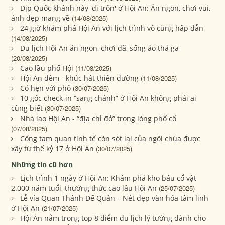
Dịp Quốc khánh này 'đi trốn' ở Hội An: Ăn ngon, chơi vui,
ảnh đẹp mang về
(14/08/2025)
24 giờ khám phá Hội An với lịch trình vô cùng hấp dẫn
(14/08/2025)
Du lịch Hội An ăn ngon, chơi đã, sống ảo thả ga
(20/08/2025)
Cao lầu phố Hội
(11/08/2025)
Hội An đêm - khúc hát thiên đường
(11/08/2025)
Có hẹn với phố
(30/07/2025)
10 góc check-in “sang chảnh” ở Hội An không phải ai
cũng biết
(30/07/2025)
Nhà lao Hội An - “địa chỉ đỏ” trong lòng phố cổ
(07/08/2025)
Cổng tam quan tinh tế còn sót lại của ngôi chùa được
xây từ thế kỷ 17 ở Hội An
(30/07/2025)
Những tin cũ hơn
Lịch trình 1 ngày ở Hội An: Khám phá kho báu cổ vật
2.000 năm tuổi, thưởng thức cao lầu Hội An
(25/07/2025)
Lễ vía Quan Thánh Đế Quân – Nét đẹp văn hóa tâm linh
ở Hội An
(21/07/2025)
Hội An nằm trong top 8 điểm du lịch lý tưởng dành cho