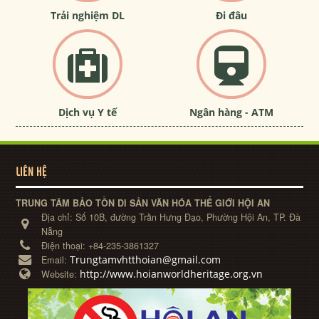
Trải nghiệm DL
Đi đâu
Dịch vụ Y tế
Ngân hàng - ATM
LIÊN HỆ
TRUNG TÂM BẢO TỒN DI SẢN VĂN HÓA THẾ GIỚI HỘI AN
Địa chỉ:
Số 10B, đường Trần Hưng Đạo, Phường Hội An, TP. Đà
Nẵng
Điện thoại:
+84-235-3861327
Trungtamvhtthoian@gmail.com
Email:
http://www.hoianworldheritage.org.vn
Website: