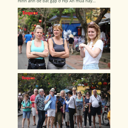
Hình ảnh dễ bắt gặp ở Hội An mùa này...