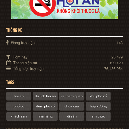
THỐNG KÊ
Đang truy cập
143
Hôm nay
25,479
Tháng hiện tại
199,129
Tổng lượt truy cập
76,486,954
TAGS
hội an
du lịch hội an
vé tham quan
khu phố cổ
phố cổ
đêm phố cổ
chùa cầu
hợp xướng
khách sạn
nhà hàng
di sản
ẩm thực