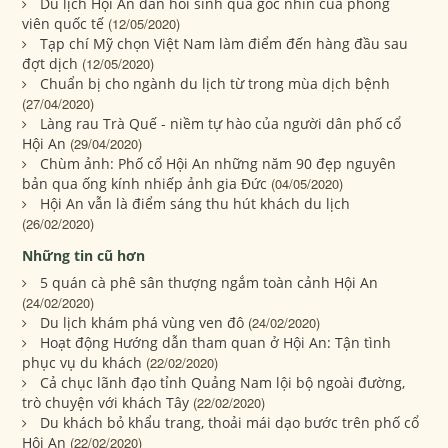
Du lịch Hội An dần hồi sinh qua góc nhìn của phóng
viên quốc tế
(12/05/2020)
Tạp chí Mỹ chọn Việt Nam làm điểm đến hàng đầu sau
đợt dịch
(12/05/2020)
Chuẩn bị cho ngành du lịch từ trong mùa dịch bệnh
(27/04/2020)
Làng rau Trà Quế - niềm tự hào của người dân phố cổ
Hội An
(29/04/2020)
Chùm ảnh: Phố cổ Hội An những năm 90 đẹp nguyên
bản qua ống kính nhiếp ảnh gia Đức
(04/05/2020)
Hội An vẫn là điểm sáng thu hút khách du lịch
(26/02/2020)
Những tin cũ hơn
5 quán cà phê sân thượng ngắm toàn cảnh Hội An
(24/02/2020)
Du lịch khám phá vùng ven đô
(24/02/2020)
Hoạt động Hướng dẫn tham quan ở Hội An: Tận tình
phục vụ du khách
(22/02/2020)
Cả chục lãnh đạo tỉnh Quảng Nam lội bộ ngoài đường,
trò chuyện với khách Tây
(22/02/2020)
Du khách bỏ khẩu trang, thoải mái dạo bước trên phố cổ
Hội An
(22/02/2020)