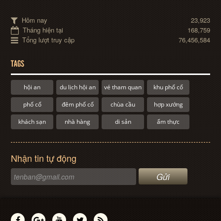
Hôm nay
23,923
Tháng hiện tại
168,759
Tổng lượt truy cập
76,456,584
TAGS
hội an
du lịch hội an
vé tham quan
khu phố cổ
phố cổ
đêm phố cổ
chùa cầu
hợp xướng
khách sạn
nhà hàng
di sản
ẩm thực
Nhận tin tự động