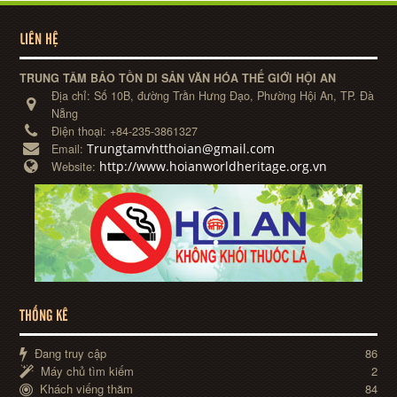
LIÊN HỆ
TRUNG TÂM BẢO TỒN DI SẢN VĂN HÓA THẾ GIỚI HỘI AN
Địa chỉ:
Số 10B, đường Trần Hưng Đạo, Phường Hội An, TP. Đà
Nẵng
Điện thoại:
+84-235-3861327
Trungtamvhtthoian@gmail.com
Email:
http://www.hoianworldheritage.org.vn
Website:
THỐNG KÊ
Đang truy cập
86
Máy chủ tìm kiếm
2
Khách viếng thăm
84