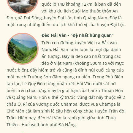
quốc lộ 14B khoảng 12km là bạn đã đến
với khu du lịch Suối Mơ thuộc thôn An
Định, xã Đại Đồng, huyện Đại Lộc, tỉnh Quảng Nam. Đây là
một trong những điểm du lịch khá thú vị của huyện Đại Lộc.
Đèo Hải Vân - "Đệ nhất hùng quan"
Trên con đường xuyên Việt ra Bắc vào
Nam, Hải Vân luôn luôn là một địa danh
ấn tượng. Đây là đèo cao nhất trong các
đèo ở Việt Nam (khoảng 500m so với mực
nước biển), đầy hiểm trở và cũng là đỉnh núi cuối cùng của
một mạch Trường Sơn đâm ngang ra biển. Trong Phủ Biên
tạp lục, Lê Quý Đôn từng nhận xét: Hải Vân dưới sát bờ
biển, trên chọc từng mây là giới hạn của hai xứ Thuận Hóa
và Quảng Nam. Hơn 6 thế kỷ trước, vùng đất này thuộc về 2
châu Ô, Rí của vương quốc Chămpa, được vua Chămpa là
Chế Mân cắt làm sính lễ cầu hôn công chúa Huyền Trân đời
Trần. Hiện nay, đèo Hải Vân là ranh giới giữa tỉnh Thừa
Thiên - Huế và thành phố Đà Nẵng.