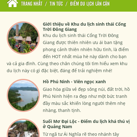
TRANG NHẤT
/
TIN TỨC
/
ĐIỂM DU LỊCH LÂN CẬN
Giới thiệu về Khu du lịch sinh thái Cổng
Trời Đông Giang
Khu du lịch sinh thái Cổng Trời Đông
Giang được thiên nhiên ưu ái ban tặng
phong cảnh thiên nhiên hữu tình, là điểm
đến HOT nhất mùa hè này dành cho bạn
và cả gia đình. Cùng theo chân chúng tôi tìm hiểu xem khu
du lịch này có gì đặc biệt, đáng để trải nghiệm nhé!
Hồ Phú Ninh - Viên ngọc xanh
Giao hòa giữa vẻ đẹp sông núi, đất trời, hồ
Phú Ninh hiện ra đẹp như một bức tranh
đầy màu sắc khiến lòng người thêm nhẹ
nhàng, thanh tịnh.
Suối Mơ Đại Lộc - Điểm du lịch khá thú vị
ở Quảng Nam
Từ ngã tư Ái Nghĩa rẽ theo nhánh tây