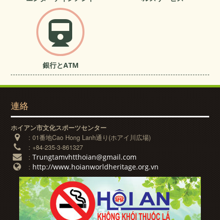
銀行とATM
連絡
ホイアン市文化スポーツセンター
:
01番地Cao Hong Lanh通り(ホアイ川広場)
:
+84-235-3-861327
Trungtamvhtthoian@gmail.com
:
http://www.hoianworldheritage.org.vn
: