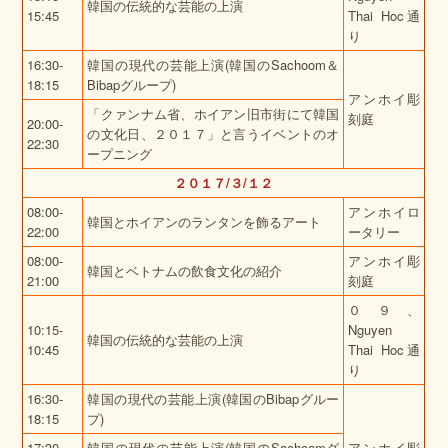
韓国の伝統的な芸能の上演
15:45
Thai Hoc通
り
16:30-
韓国の現代の芸能上演(韓国のSachoom＆
18:15
Bibapグループ)
アンホイ彫
「クァンナム省、ホイアン旧市街にて韓国
刻庭
20:00-
の文化日、２０１７」
と言うイベントのオ
22:30
ープニング
２０１７/３/１２
08:00-
アンホイロ
韓国とホイアンのランタンを飾るアート
22:00
ータリー
08:00-
アンホイ彫
韓国とベトナムの飲食文化の紹介
21:00
刻庭
０９、
10:15-
Nguyen
韓国の伝統的な芸能の上演
10:45
Thai Hoc通
り
16:30-
韓国の現代の芸能上演(韓国のBibapグルー
18:15
プ)
17:30-
韓国の現代の芸能上演(韓国のSachoomグ
アンホイ彫