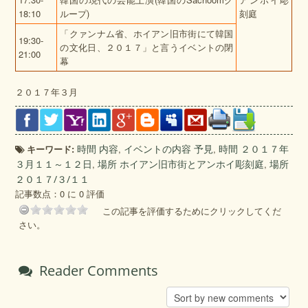
18:10
ループ)
刻庭
「クァンナム省、ホイアン旧市街にて韓国
19:30-
の文化日、２０１７」
と言うイベントの閉
21:00
幕
２０１７年３月
キーワード:
時間 内容
,
イベントの内容 予見
,
時間 ２０１７年
３月１１～１２日
,
場所 ホイアン旧市街とアンホイ彫刻庭
,
場所
２０１７/３/１１
記事数点：0 に 0 評価
この記事を評価するためにクリックしてくだ
さい。
Reader Comments