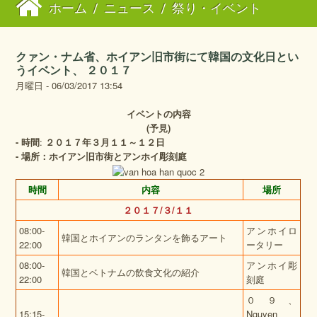
ホーム
/
ニュース
/
祭り・イベント
クァン・ナム省、ホイアン旧市街にて韓国の文化日とい
うイベント、 ２０１７
月曜日 - 06/03/2017 13:54
イベントの内容
(
予見
)
-
時間
:
２０１７年３月１１～１２日
-
場所：ホイアン旧市街とアンホイ彫刻庭
時間
内容
場所
２０１７
/３/１１
08:00-
アンホイロ
韓国とホイアンのランタンを飾るアート
22:00
ータリー
08:00-
アンホイ彫
韓国とベトナムの飲食文化の紹介
22:00
刻庭
０９、
15:15-
Nguyen