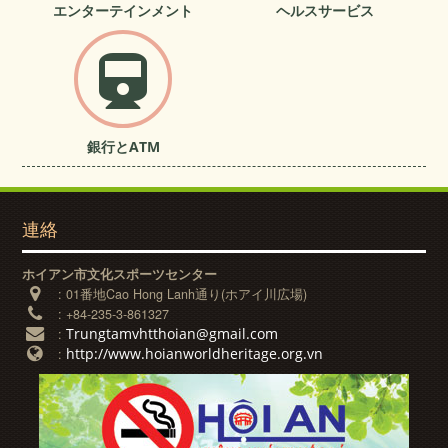
エンターテインメント
ヘルスサービス
銀行とATM
連絡
ホイアン市文化スポーツセンター
:
01番地Cao Hong Lanh通り(ホアイ川広場)
:
+84-235-3-861327
Trungtamvhtthoian@gmail.com
:
http://www.hoianworldheritage.org.vn
: