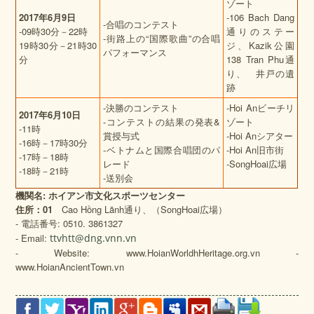
ゾート
2017
年
6
月
9
日
-106 Bach Dang
-合唱のコンテスト
-09時30分－22時
通りのステー
-街路上の“国際歌曲”の合唱
19時30分－21時30
ジ、Kazik公園
パフォーマンス
分
138 Tran Phu通
り、 井戸の遺
跡
-決勝のコンテスト
-Hoi Anビーチリ
2017
年
6
月
10
日
-コンテストの結果の発表&
ゾート
-11時
賞授与式
-Hoi Anシアター
-16時－17時30分
-ベトナムと国際合唱団のパ
-Hoi An旧市街
-17時－18時
レード
-SongHoai広場
-18時－21時
-送別会
機関名
:
ホイアン市文化スポーツセンター
住所：
01
Cao Hồng Lãnh通り、（SongHoai広場）
- 電話番号: 0510. 3861327
- Email:
ttvhtt@dng.vnn.vn
- Website: www.HoianWorldhHeritage.org.vn -
www.HoianAncientTown.vn