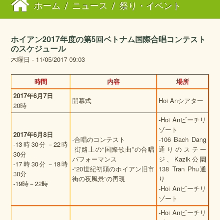
ホーム
/
ニュース
/
祭り・イベント
ホイアン2017年度の第5回ベトナム国際合唱コンテスト
のスケジュール
木曜日 - 11/05/2017 09:03
時間
内容
場所
2017
年
6
月
7
日
開幕式
Hoi Anシアター
20時
-Hoi Anビーチリ
ゾート
2017
年
6
月
8
日
-合唱のコンテスト
-106 Bach Dang
-13時30分－22時
-街路上の“国際歌曲”の合唱
通りのステー
30分
パフォーマンス
ジ、Kazik公園
-17時30分－18時
-“20世紀初頭のホイアン旧市
138 Tran Phu通
30分
街の夜風景”の再現
り
-19時－22時
-Hoi Anビーチリ
ゾート
-Hoi Anビーチリ