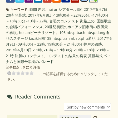
キーワード:
時間 内容
,
hoi anシアター
,
場所 2017年6月7日
,
20時 開幕式
,
2017年6月8日 -13時30分－22時30分
,
-17時30分
－18時30分 -19時－22時
,
合唱のコンテスト 街路上の
,
国際歌曲
の合唱パフォーマンス
,
20世紀初頭のホイアン旧市街の夜風景
の再現
,
hoi anビーチリゾート
,
-106 nbsp;bach nbsp;dang通
りのステージ kazik公園138 nbsp;tran nbsp;phu通り
,
2017年6
月9日 -09時30分－22時
,
19時30分－21時30分 井戸の遺跡
,
2017年6月10日 -11時
,
-16時－17時30分 -17時－18時
,
-18時－
21時 決勝のコンテスト
,
コンテストの結果の発表 賞授与式 ベト
ナムと国際合唱団のパレード
記事数点：0 に 0 評価
この記事を評価するためにクリックしてくだ
さい。
Reader Comments