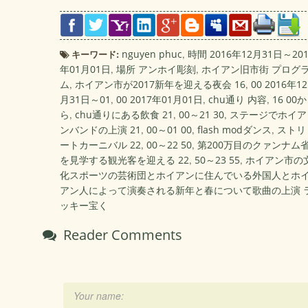
キーワード:
nguyen phuc
,
時間 2016年12月31日～201
年01月01日
,
場所 アンホイ彫刻
,
ホイアン旧市街 プログ
ム
,
ホイアン市が2017新年を迎える夜会 16
,
00 2016年12
月31日～01
,
00 2017年01月01日
,
chu通り 内容
,
16 00か
ら
,
chu通りにある飲食 21
,
00～21 30
,
ステージでホイア
ンバンドの上演 21
,
00～01 00
,
flash modダンス
,
ストリ
ートカーニバル 22
,
00～22 50
,
第200万目のクァンナム
を見学する観光客を迎える 22
,
50～23 55
,
ホイアン市の
化スポーツの芸術団とホイアンに住んでいる外国人とホ
アン人によって演奏される新年と春について歌曲の上演 
ッキー宝く
Reader Comments