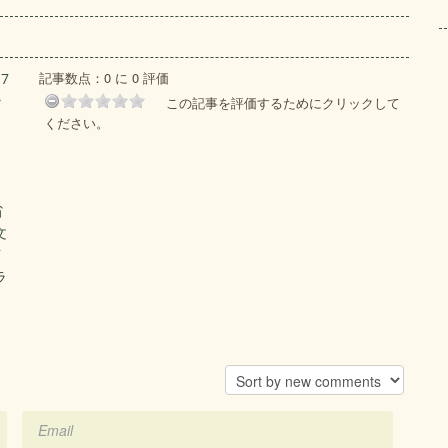
記事数点：0 に 0 評価
7
ラ
この記事を評価するためにクリックして
ください。
省
文
イ
ラ