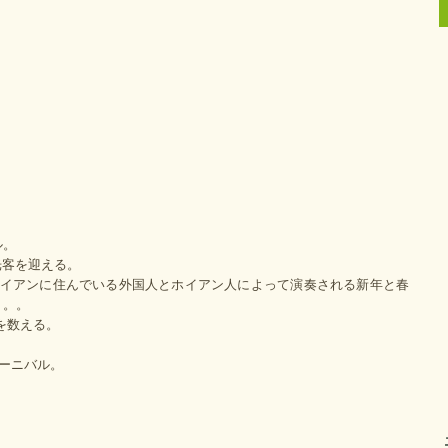
ル。
観光客を迎える。
とホイアンに住んでいる外国人とホイアン人によって演奏される新年と春
。。。
間を数える。
カーニバル。