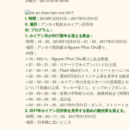
月曜日 - 26/12/2016 09:09
I. 時間：
2016年12月31日～2017年01月01日
II. 場所：
アンホイ彫刻＆ホイアン旧市街
III. プログラム：
1. ホイアン市が2017新年を迎える夜会：
‐時間：16：00、2016年12月31日～01：00、2017年01月01日
‐場所：アンホイ彫刻庭＆Nguyen Phuc Chu通り。
‐内容：
＋16：00から：Nguyen Phuc Chu通りにある飲食。
＋21：00～21：30：ステージでホイアンバンドの上演。
＋21：00～01：00：Flash Modダンス、ストリートカーニバ
＋22：00～22：50：第200万目のクァンナム省を見学する
＋22：50～23：55：ホイアン市の文化スポーツの芸術団
について歌曲の上演、ラッキー宝くじ、ヒップホップダンス
＋23：55～00：05：世界の平和祈りの分、除夜時刻まで時
＋00：00～00：05：花火会
＋00：05～01：00、2017年01月01日：ダンス。ストリート
2. 2017年ホイアン旧市街を見学する初めの観光客を迎える。
‐時間：09：00～11：00、2017年01月01日
‐場所：日本橋に近いところ