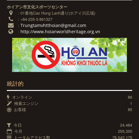
ホイアン市文化スポーツセンター
:
01番地Cao Hong Lanh通り(ホアイ川広場)
:
+84-235-3-861327
Trungtamvhtthoian@gmail.com
:
http://www.hoianworldheritage.org.vn
:
統計的
オンライン
86
検索エンジン
1
お客様
85
今日
24,484
今月
255,350
トータルアクセス数
76,543,175