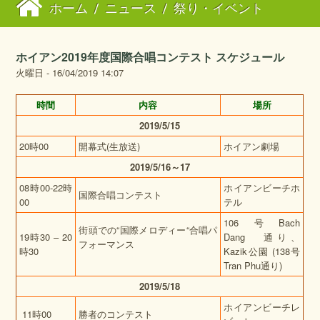
ホーム
/
ニュース
/
祭り・イベント
ホイアン2019年度国際合唱コンテスト スケジュール
火曜日 - 16/04/2019 14:07
時間
内容
場所
2019/5/15
20時00
開幕式(生放送)
ホイアン劇場
2019/5/16
～
17
08時00-22時
ホイアンビーチホ
国際合唱コンテスト
00
テル
106号Bach
街頭での“国際メロディー“合唱パ
19時30 – 20
Dang 通り、
フォーマンス
時30
Kazik公園 (138号
Tran Phu通り)
2019/5/18
ホイアンビーチレ
11時00
勝者のコンテスト