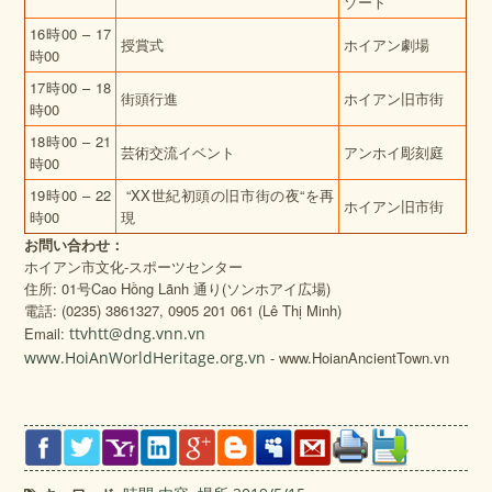
ゾート
16時00 – 17
授賞式
ホイアン劇場
時00
17時00 – 18
街頭行進
ホイアン旧市街
時00
18時00 – 21
芸術交流イベント
アンホイ彫刻庭
時00
19時00 – 22
“XX世紀初頭の旧市街の夜“を再
ホイアン旧市街
時00
現
お問い合わせ：
ホイアン市文化‐スポーツセンター
住所: 01号Cao Hồng Lãnh 通り(ソンホアイ広場)
電話: (0235) 3861327, 0905 201 061 (Lê Thị Minh)
Email:
ttvhtt@dng.vnn.vn
www.HoiAnWorldHeritage.org.vn
- www.HoianAncientTown.vn