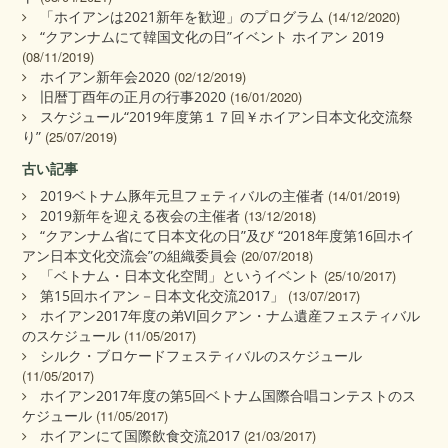
「ホイアンは2021新年を歓迎」のプログラム
(14/12/2020)
“クアンナムにて韓国文化の日”イベント ホイアン 2019
(08/11/2019)
ホイアン新年会2020
(02/12/2019)
旧暦丁酉年の正月の行事2020
(16/01/2020)
スケジュール“2019年度第１７回￥ホイアン日本文化交流祭
り”
(25/07/2019)
古い記事
2019ベトナム豚年元旦フェティバルの主催者
(14/01/2019)
2019新年を迎える夜会の主催者
(13/12/2018)
“クアンナム省にて日本文化の日”及び “2018年度第16回ホイ
アン日本文化交流会”の組織委員会
(20/07/2018)
「ベトナム・日本文化空間」というイベント
(25/10/2017)
第15回ホイアン－日本文化交流2017」
(13/07/2017)
ホイアン2017年度の弟VI回クアン・ナム遺産フェスティバル
のスケジュール
(11/05/2017)
シルク・ブロケードフェスティバルのスケジュール
(11/05/2017)
ホイアン2017年度の第5回ベトナム国際合唱コンテストのス
ケジュール
(11/05/2017)
ホイアンにて国際飲食交流2017
(21/03/2017)