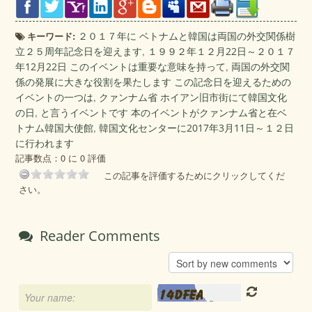
キーワード:
２０１７年に ベトナムと韓国は両国の外交関係樹
立２５周年記念日を迎えます
,
１９９２年１２月22日～２０１７
年12月22日 このイベントは重要な意味を持って
,
両国の外交関
係の発展に大きな役割を果たします この記念日を迎えるための
イベントの一つは
,
クァンナム省 ホイアン旧市街にて韓国文化
の日
,
と言うイベントです 本のイベントがクァンナム省と在ベ
トナム韓国大使館
,
韓国文化センターに2017年3月11日～１２日
に行われます
記事数点：0 に 0 評価
この記事を評価するためにクリックしてくだ
さい。
Reader Comments