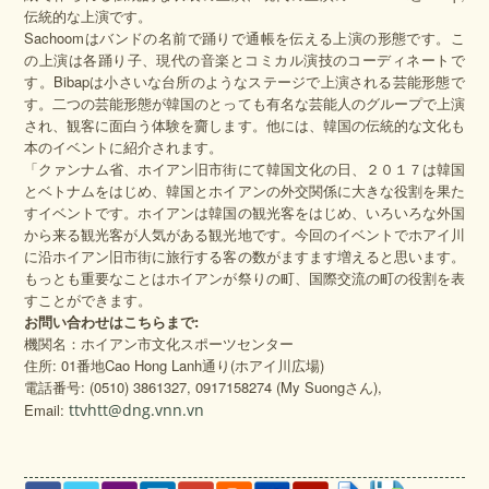
伝統的な上演です。
Sachoomはバンドの名前で踊りで通帳を伝える上演の形態です。こ
の上演は各踊り子、現代の音楽とコミカル演技のコーディネートで
す。Bibapは小さいな台所のようなステージで上演される芸能形態で
す。二つの芸能形態が韓国のとっても有名な芸能人のグループで上演
され、観客に面白う体験を齎します。他には、韓国の伝統的な文化も
本のイベントに紹介されます。
「クァンナム省、ホイアン旧市街にて韓国文化の日、２０１７は韓国
とベトナムをはじめ、韓国とホイアンの外交関係に大きな役割を果た
すイベントです。ホイアンは韓国の観光客をはじめ、いろいろな外国
から来る観光客が人気がある観光地です。今回のイベントでホアイ川
に沿ホイアン旧市街に旅行する客の数がますます増えると思います。
もっとも重要なことはホイアンが祭りの町、国際交流の町の役割を表
すことができます。
お問い合わせはこちらまで
:
機関名：ホイアン市文化スポーツセンター
住所: 01番地Cao Hong Lanh通り(ホアイ川広場)
電話番号: (0510) 3861327, 0917158274 (My Suongさん),
Email:
ttvhtt@dng.vnn.vn