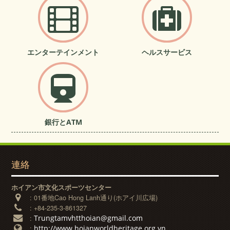
エンターテインメント
ヘルスサービス
銀行とATM
連絡
ホイアン市文化スポーツセンター
:
01番地Cao Hong Lanh通り(ホアイ川広場)
:
+84-235-3-861327
Trungtamvhtthoian@gmail.com
:
http://www.hoianworldheritage.org.vn
: