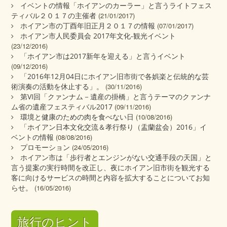
イベントの情報「ホイアンのカーラー」と言うライトフェス
ティバル２０１７の主催者
(21/01/2017)
ホイアン市の丁酉年旧正月２０１７の情報
(07/01/2017)
ホイアン市人民委員会 2017年文化‐観光イベント
(23/12/2016)
「ホイアン市は2017新年を迎える」と言うイベント
(09/12/2016)
「2016年12月04日にホイアン旧市街で各娯楽と伝統的な芸
術演奏の活動を休止する」。
(30/11/2016)
第VI回「クァンナム－遺産の掛橋」と言うテーマのクァンナ
ム省の遺産フェスティバル2017
(09/11/2016)
環境と健康のための肉を食べない日
(10/08/2016)
「ホイアン日本文化交流＆孝行祭り（盂蘭盆会）2016」イ
ベントの情報
(08/08/2016)
プロモーション
(24/05/2016)
ホイアン市は「歩行者とエンジンがない交通手段の天国」と
言う提案の実行時間を改正し、夜にホイアン旧市街を観光する
客に向けるサービスの時間と内容を拡大することについてお知
らせ。
(16/05/2016)
旅行のヒント