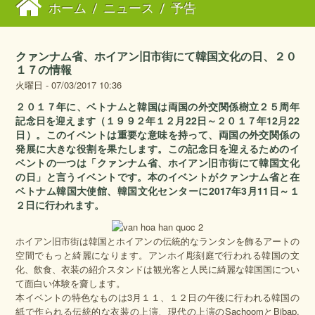
ホーム
/
ニュース
/
予告
クァンナム省、ホイアン旧市街にて韓国文化の日、２０
１７の情報
火曜日 - 07/03/2017 10:36
２０１７年に、ベトナムと韓国は両国の外交関係樹立２５周年
記念日を迎えます（１９９２年１２月22日～２０１７年12月22
日）。このイベントは重要な意味を持って、両国の外交関係の
発展に大きな役割を果たします。この記念日を迎えるためのイ
ベントの一つは「クァンナム省、ホイアン旧市街にて韓国文化
の日」と言うイベントです。本のイベントがクァンナム省と在
ベトナム韓国大使館、韓国文化センターに2017年3月11日～１
２日に行われます。
ホイアン旧市街は韓国とホイアンの伝統的なランタンを飾るアートの
空間でもっと綺麗になります。アンホイ彫刻庭で行われる韓国の文
化、飲食、衣装の紹介スタンドは観光客と人民に綺麗な韓国国につい
て面白い体験を齎します。
本イベントの特色なものは3月１１、１２日の午後に行われる韓国の
紙で作られる伝統的な衣装の上演、現代の上演のSachoomとBibap,