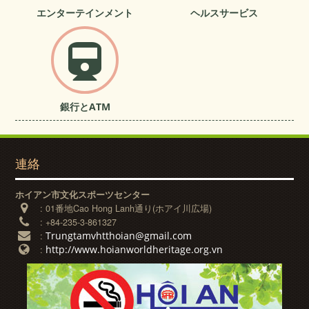
エンターテインメント
ヘルスサービス
銀行とATM
連絡
ホイアン市文化スポーツセンター
:
01番地Cao Hong Lanh通り(ホアイ川広場)
:
+84-235-3-861327
Trungtamvhtthoian@gmail.com
:
http://www.hoianworldheritage.org.vn
: