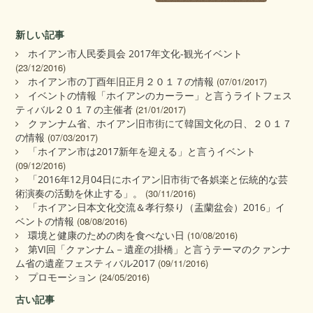
新しい記事
ホイアン市人民委員会 2017年文化‐観光イベント
(23/12/2016)
ホイアン市の丁酉年旧正月２０１７の情報
(07/01/2017)
イベントの情報「ホイアンのカーラー」と言うライトフェス
ティバル２０１７の主催者
(21/01/2017)
クァンナム省、ホイアン旧市街にて韓国文化の日、２０１７
の情報
(07/03/2017)
「ホイアン市は2017新年を迎える」と言うイベント
(09/12/2016)
「2016年12月04日にホイアン旧市街で各娯楽と伝統的な芸
術演奏の活動を休止する」。
(30/11/2016)
「ホイアン日本文化交流＆孝行祭り（盂蘭盆会）2016」イ
ベントの情報
(08/08/2016)
環境と健康のための肉を食べない日
(10/08/2016)
第VI回「クァンナム－遺産の掛橋」と言うテーマのクァンナ
ム省の遺産フェスティバル2017
(09/11/2016)
プロモーション
(24/05/2016)
古い記事