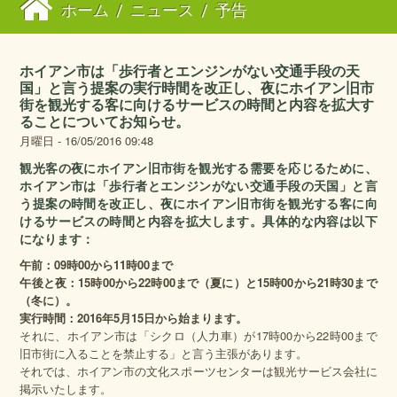
ホーム
/
ニュース
/
予告
ホイアン市は「歩行者とエンジンがない交通手段の天
国」と言う提案の実行時間を改正し、夜にホイアン旧市
街を観光する客に向けるサービスの時間と内容を拡大す
ることについてお知らせ。
月曜日 - 16/05/2016 09:48
観光客の夜にホイアン旧市街を観光する需要を応じるために、
ホイアン市は「歩行者とエンジンがない交通手段の天国」と言
う提案の時間を改正し、夜にホイアン旧市街を観光する客に向
けるサービスの時間と内容を拡大します。具体的な内容は以下
になります：
午前：
09
時
00
から
11
時
00
まで
午後と夜：
15
時
00
から
22
時
00
まで（夏に）と
15
時
00
から
21
時
30
まで
（冬に）。
実行時間：
2016
年
5
月
15
日から始まります。
それに、ホイアン市は「シクロ（人力車）が17時00から22時00まで
旧市街に入ることを禁止する」と言う主張があります。
それでは、ホイアン市の文化スポーツセンターは観光サービス会社に
掲示いたします。