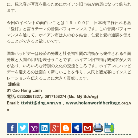
に、観光客が写真を撮るためにホイアン旧市街が綺麗になって飾られ
ます。
今回のイベントの面白いことは１９：００に、日本橋で行われるあ
「愛好」と言うテーマの音楽パフォーマンスです。この音楽パフォー
マンスを通して、ホイアン市は人の心を結合、仁愛と愛の通牒を伝え
ることができると欲しいです。
国際ハッピデーは経済の発展と社会福祉間の均衡から発生される全面
発展と人間の団結を表せうことです。ホイアン旧市街は観光客が人気
があり、いろいろな特別の文化の交流ところです。ホイアンにハッピ
デーを迎えるのは面白く新しいことを作り、人民と観光客にインスピ
レーションを伝えることに大きく貢献します。
連絡先
01
Cao Hong Lanh
電話
: 02353861327,: 0917158274 (Ms. Mỹ Sương)
Email:
ttvhtt@dng.vnn.vn
,
www.hoianworldheritage
.org.v
n