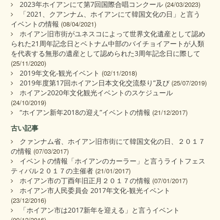
2023年ホイアンにて第7回国際合唱コンクール
(24/03/2023)
「2021、クアンナム、ホイアンにて韓国文化の日」と言う
イベントの情報
(08/04/2021)
ホイアン旧市街がユネスコによって世界文化遺産として認め
られた21周年記念日とベトナム中部のバイチョイアートが人類
を代表する無形の遺産として認められた3周年記念日に際して
(25/11/2020)
2019年文化‐観光イベント
(02/11/2018)
2019年度第17回ホイアン日本文化交流祭り”及び
(25/07/2019)
ホイアン2020年文化観光イベントのスケジュール
(24/10/2019)
“ホイアン新年2018の迎え”イベントの情報
(21/12/2017)
古い記事
クァンナム省、ホイアン旧市街にて韓国文化の日、２０１７
の情報
(07/03/2017)
イベントの情報「ホイアンのカーラー」と言うライトフェス
ティバル２０１７の主催者
(21/01/2017)
ホイアン市の丁酉年旧正月２０１７の情報
(07/01/2017)
ホイアン市人民委員会 2017年文化‐観光イベント
(23/12/2016)
「ホイアン市は2017新年を迎える」と言うイベント
(09/12/2016)