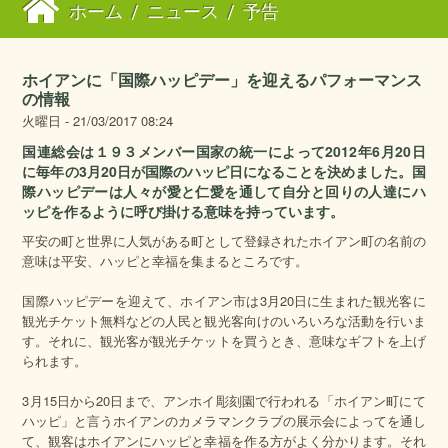
ホーム
/
ニュース
/
予告
ホイアンに「国際ハッピデー」を迎えるパフォーマンス
の情報
火曜日 - 21/03/2017 08:24
国連総会は１９３メンバー国家の統一によって2012年6月20日
に毎年の3月20日が国際のハッピ日になることを決めました。国
際ハッピデーは人々が愛と仁愛を通して自分と回りの人達にハ
ッピを作るように呼び掛ける意味を持っています。
平安の町と世界に人気がある町として登録されたホイアン町の名前の
意味は平安、ハッピと幸福を集まるところです。
国際ハッピデーを迎えて、ホイアン市は3月20日に生まれた観光客に
観光チケット無料などの人民と観光客向けのいろいろな活動を行いま
す。それに、観光客が観光チケットを買うとき、意味なギフトを上げ
られます。
3月15日から20日まで、アンホイ彫刻園で行われる「ホイアン町にて
ハッピ」と言うホイアンのカメラマンクラブの展示会によってを通し
て、観客はホイアンにハッピと幸福を作る方がよく分かります。それ