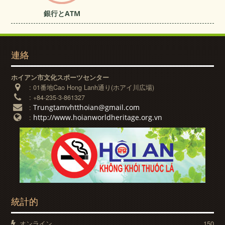
銀行とATM
連絡
ホイアン市文化スポーツセンター
:
01番地Cao Hong Lanh通り(ホアイ川広場)
:
+84-235-3-861327
Trungtamvhtthoian@gmail.com
:
http://www.hoianworldheritage.org.vn
:
統計的
オンライン
150