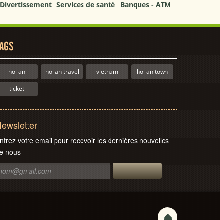
Divertissement
Services de santé
Banques - ATM
AGS
hoi an
hoi an travel
vietnam
hoi an town
ticket
ewsletter
ntrez votre email pour recevoir les dernières nouvelles
e nous