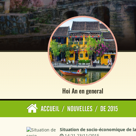
Hoi An en general
ACCUEIL
/
NOUVELLES
/
DE 2015
Situation de socio-économique de la
14:21 23/11/2015