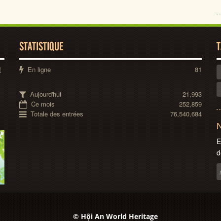
STATISTIQUE
T
En ligne
81
E
Aujourd'hui
21,993
Ce mois
252,859
Totale des entrées
76,540,684
N
E
d
© Hội An World Heritage