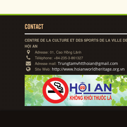
CONTACT
CENTRE DE LA CULTURE ET DES SPORTS DE LA VILLE D
HỘI AN
Adresse:
01, Cao Hồng Lãnh
Téléphone:
+84-235-3-861327
Trungtamvhtthoian@gmail.com
Adresse mail:
http://www.hoianworldheritage.org.vn
Site Web: