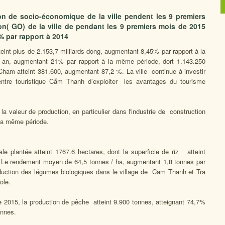
ion de socio-économique de la ville pendent les 9 premiers
ion( GO) de la ville de pendant les 9 premiers mois de 2015
% par rapport à 2014
int plus de 2.153,7 milliards dong, augmentant 8,45% par rapport à la
i an, augmentant 21% par rapport à la même période, dort 1.143.250
s Cham atteint 381.600, augmentant 87,2 %. La ville continue à investir
ntre touristique Cẩm Thanh d’exploiter les avantages du tourisme
 la valeur de production, en particulier dans l'industrie de construction
 la même période.
tale plantée atteint 1767.6 hectares, dont la superficie de riz atteint
es Le rendement moyen de 64,5 tonnes / ha, augmentant 1,8 tonnes par
oduction des légumes biologiques dans le village de Cam Thanh et Tra
cole.
 2015, la production de pêche atteint 9.900 tonnes, atteignant 74,7%
onnes.