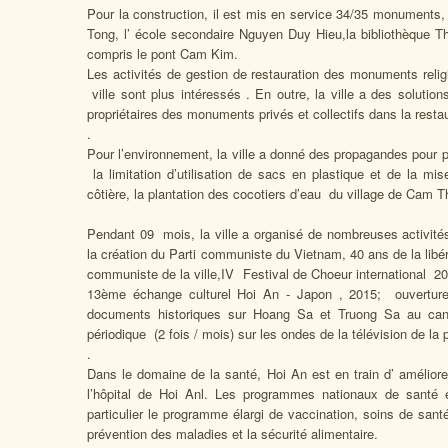
Pour la construction, il est mis en service 34/35 monuments
Tong, l’ école secondaire Nguyen Duy Hieu,la bibliothèque 
compris le pont Cam Kim.
Les activités de gestion de restauration des monuments rel
ville sont plus intéressés . En outre, la ville a des soluti
propriétaires des monuments privés et collectifs dans la restau
.
Pour l’environnement, la ville a donné des propagandes pour 
la limitation d’utilisation de sacs en plastique et de la mi
côtière, la plantation des cocotiers d’eau du village de Cam T
Pendant 09 mois, la ville a organisé de nombreuses activités 
la création du Parti communiste du Vietnam, 40 ans de la libé
communiste de la ville,IV Festival de Choeur international 20
13ème échange culturel Hoi An - Japon , 2015; ouverture 
documents historiques sur Hoang Sa et Truong Sa au cant
périodique (2 fois / mois) sur les ondes de la télévision de l
.
Dans le domaine de la santé, Hoi An est en train d’ améliorer 
l’hôpital de Hoi Anl. Les programmes nationaux de santé
particulier le programme élargi de vaccination, soins de santé 
prévention des maladies et la sécurité alimentaire.