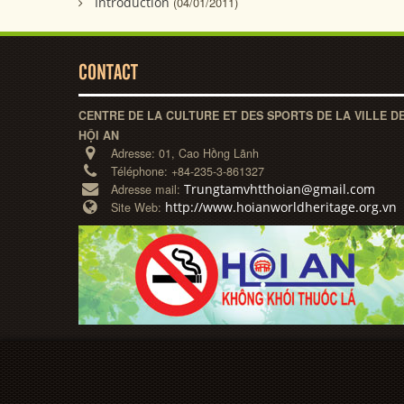
Introduction
(04/01/2011)
CONTACT
CENTRE DE LA CULTURE ET DES SPORTS DE LA VILLE D
HỘI AN
Adresse:
01, Cao Hồng Lãnh
Téléphone:
+84-235-3-861327
Trungtamvhtthoian@gmail.com
Adresse mail:
http://www.hoianworldheritage.org.vn
Site Web: