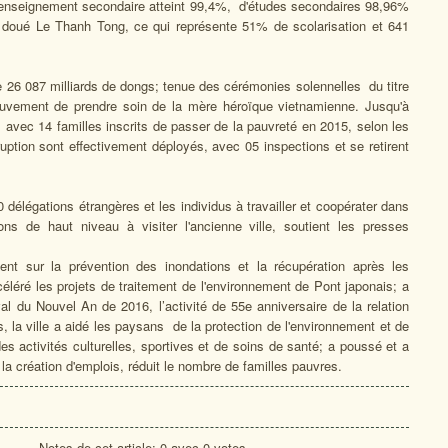
 l'enseignement secondaire atteint 99,4%, d'études secondaires 98,96%
e doué Le Thanh Tong, ce qui représente 51% de scolarisation et 641
de 26 087 milliards de dongs; tenue des cérémonies solennelles du titre
uvement de prendre soin de la mère héroïque vietnamienne. Jusqu'à
, avec 14 familles inscrits de passer de la pauvreté en 2015, selon les
rruption sont effectivement déployés, avec 05 inspections et se retirent
0 délégations étrangères et les individus à travailler et coopérater dans
ns de haut niveau à visiter l'ancienne ville, soutient les presses
ent sur la prévention des inondations et la récupération après les
éléré les projets de traitement de l'environnement de Pont japonais; a
val du Nouvel An de 2016, l’activité de 55e anniversaire de la relation
, la ville a aidé les paysans de la protection de l'environnement et de
es activités culturelles, sportives et de soins de santé; a poussé et a
 création d'emplois, réduit le nombre de familles pauvres.
Notes de cet article: 0 avec 0 votes