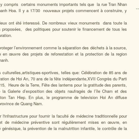
, y compris certains monuments importants tels que la rue Tran Nhan
Thanh Hoa. Il y a 17/30 nouveaux projets commencent à construire, y
igieux ont été interessé. De nombreux vieux monuments dans toute la
ons proposées, des politiques pour soutenir le financement de tous les
ration.
proteger l’environnement comme la séparation des déchets à la source,
se en œuvre des projets de reforestation et la protection de la region
hanh.
culturelles,artistiques-sportives, telles que: Célébration de 85 ans de
ration de Hoi An, 70 ans de la fête indépendante,XVII Congrès du Parti
15, Heure de la Terre, Fête des lanterns pour la gratitude des parents,
la Galerie d’exposition des objets naufragés de l’île Cham et des
on Tan Hiep. En plus, le programme de television Hoi An diffuse
a province de Quang Nam.
l'infrastructure pour fournir la faculté de médecine traditionnelle pour
 et de médecine préventive sont régulièrement mises en œuvre, en
génésique, la prévention de la malnutrition infantile, le contrôle de la