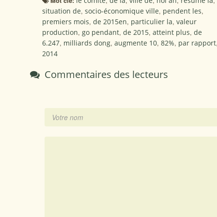
Mot clé:
le comité
,
de la
,
ville de
,
hoi an
,
résumé la
,
situation de
,
socio-économique ville
,
pendent les
,
premiers mois
,
de 2015en
,
particulier la
,
valeur
production
,
go pendant
,
de 2015
,
atteint plus
,
de
6.247
,
milliards dong
,
augmente 10
,
82%
,
par rapport
2014
Commentaires des lecteurs