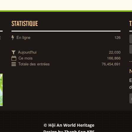
STATISTIQUE
T
En ligne
126
E
Aujourd'hui
22,030
Ce mois
166,866
Totale des entrées
76,454,691
N
E
d
© Hội An World Heritage
Design by
Thanh Son KBS