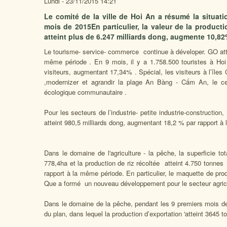
Lundi - 23/11/2015 14:21
Le comité de la ville de Hoi An a résumé la situat
mois de 2015En particulier, la valeur de la product
atteint plus de 6.247 milliards dong, augmente 10,82
Le tourisme- service- commerce continue à déveloper. GO atte
même période . En 9 mois, il y a 1.758.500 touristes à Ho
visiteurs, augmentant 17,34% . Spécial, les visiteurs à l’île
,modernizer et agrandir la plage An Bàng - Cấm An, le ce
écologique communautaire .
Pour les secteurs de l’industrie- petite industrie-construction,
atteint 980,5 milliards dong, augmentant 18,2 % par rapport à
Dans le domaine de l'agriculture - la pêche, la superficie to
778,4ha et la production de riz récoltée atteint 4.750 tonn
rapport à la même période. En particulier, le maquette de pr
Que a formé un nouveau développement pour le secteur agri
Dans le domaine de la pêche, pendant les 9 premiers mois de
du plan, dans lequel la production d’exportation 'atteint 3645 t