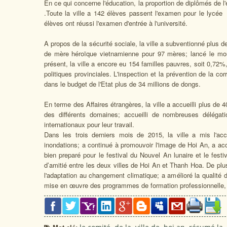
En ce qui concerne l'éducation, la proportion de diplômés de
.Toute la ville a 142 élèves passent l'examen pour le lycé
élèves ont réussi l'examen d'entrée à l'université.
A propos de la sécurité sociale, la ville a subventionné plus 
de mère héroïque vietnamienne pour 97 mères; lancé le mo
présent, la ville a encore eu 154 familles pauvres, soit 0,72%
politiques provinciales. L'inspection et la prévention de la co
dans le budget de l'Etat plus de 34 millions de dongs.
En terme des Affaires étrangères, la ville a accueilli plus de 4
des différents domaines; accueilli de nombreuses délégatio
internationaux pour leur travail.
Dans les trois derniers mois de 2015, la ville a mis l'acc
inondations; a continué à promouvoir l'image de Hoi An, a acc
bien preparé pour le festival du Nouvel An lunaire et le festi
d’amitié entre les deux villes de Hoi An et Thanh Hoa. De plus
l'adaptation au changement climatique; a amélioré la qualité d
mise en œuvre des programmes de formation professionnelle, la