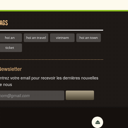
AGS
hoi an
hoi an travel
vietnam
hoi an town
ticket
ewsletter
ntrez votre email pour recevoir les dernières nouvelles
e nous