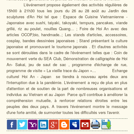
L'événement propose également des activités régulières de
15h00 à 21h30 tous les jours du 26 au 28 août au Jardin des
sculptures d'An Hoi tel que : Espace de Cuisine Vietnamienne -
Japonaise avec sushi, taiyaki, takoyaki, tempura, pancakes, viande
grillé, riz au poulet, nouilles Quang… ; Foire de Hoi An avec des
articles OCOP,bio, handmade..; Les stands d'articles, accessoires,
cosplay, bandes dessinées japonaises ; Stand présentant la culture
japonaise et promouvant le tourisme japonais . Et d'autres activités
se sont déroulées dans le cadre de l'événement telles que : Coin de
mouvement verte du SEA Club, Démonstration de calligraphie de Hoi
An- Sakai, jeu de saut de sac , programme d'échange de rue,
programme de visite « La vieille trace du Japon »… Echange
culturel Hoi An - Japan se tiendra à nouveau après deux ans
l'interruption due à la pandémie. L'événement a reçu de plus en plus
d'attention et de soutien de la part de nombreuses organisations et
individus au Vietnam et au Japon Parce qu'il contribue à améliorer la
compréhension mutuelle, à renforcer relations étroites entre les
peuples des deux pays. A travers l'événement montre le message
d'une forte amitié, de surmonter toutes les difficultés vers l'avenir.