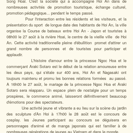
Song Hoai. C'est la société qui a accompagné Hoi An dans de
nombreuses activités de promotion touristique, échange culturel,
promotion pédagogique... pendant le temps passé.
Pour l'interaction entre les résidents et les visiteurs, et la
présentation du sport de longue date des habitants de Hoi An, la ville
organise la Course de bateaux entre Hoi An - Japon et touristes à
08h00 le 27 août à la rivière Hoai, le centre de la vieille ville de Hoi
An. Cette activité traditionnelle pleine d'ébullition promet d'attirer un
grand nombre de personnes et de touristes pour participer et
applaudir.
L'histoire d'amour entre la princesse Ngoc Hoa et le
commerçant Araki Sotaro est le début de la relation amoureuse entre
les deux pays, qui s'étale sur 400 ans, Hoi An et Nagasaki ont
toujours maintenu et promu les bonnes relations formées au passé.
A 16h00 le 27 août, le mariage de la princesse Ngoc Hoa et Araki
Sotaro sera réapparu. Un espace plein de nostalgie pour un temps
prospères, le commerce animé, laisseront définitivement beaucoup
d'émotions pour des spectateurs.
Une activité jeune et vibrante a eu lieu sur la scène du jardin
des sculpture d’An Hoi à 17h00 le 28 août est le concours de
cosplay. les Jeunes participant au concours se déguisera en
personnages d'animé et de manga japonais qui est familier à de
nombreuses générations de jeunes au Vietnam et dans le monde.