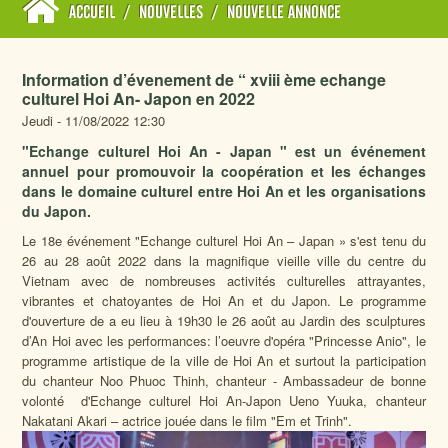
ACCUEIL
/
NOUVELLES
/
NOUVELLE ANNONCE
Information d’évenement de “ xviii ème echange
culturel Hoi An- Japon en 2022
Jeudi - 11/08/2022 12:30
"Echange culturel Hoi An - Japan " est un événement
annuel pour promouvoir la coopération et les échanges
dans le domaine culturel entre Hoi An et les organisations
du Japon.
Le 18e événement "Echange culturel Hoi An – Japan » s'est tenu du
26 au 28 août 2022 dans la magnifique vieille ville du centre du
Vietnam avec de nombreuses activités culturelles attrayantes,
vibrantes et chatoyantes de Hoi An et du Japon. Le programme
d'ouverture de a eu lieu à 19h30 le 26 août au Jardin des sculptures
d’An Hoi avec les performances: l’oeuvre d'opéra "Princesse Anio", le
programme artistique de la ville de Hoi An et surtout la participation
du chanteur Noo Phuoc Thinh, chanteur - Ambassadeur de bonne
volonté d'Echange culturel Hoi An-Japon Ueno Yuuka, chanteur
Nakatani Akari – actrice jouée dans le film "Em et Trinh".