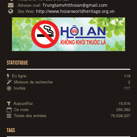
Trungtamvhtthoian@gmail.com
Adresse mail:
http://www.hoianworldheritage.org.vn
Site Web:
STATISTIQUE
En ligne
119
Moteurs de recherche
2
Invités
117
Aujourd'hui
19,516
Ce mois
250,382
Totale des entrées
76,538,207
TAGS