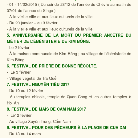
- 01 - 14/02/2015 ( Du soir de 23/12 de l’année du Chèvre au matin de
07/01 de l’année du Singe )
- A la vieille ville et aux lieux culturels de la ville
- Du 20 janvier – au 3 février
- A la vieille ville et aux lieux culturels de la ville
5. ANNIVERSAIRE DE LA MORT DU PREMIER ANCÊTRE DU
MÉTIER DE L’ÉBÉNISTERIE DE KIM BỒNG:
- Le 2 février
- À la maison communale de Kim Bồng ; au village de l’ébénisterie de
Kim Bồng
6. FESTIVAL DE PRIÈRE DE BONNE RÉCOLTE.
- Le 3 février
- Village végétal de Trà Quế
7. FESTIVAL NGUYÊN TIÊU 2017
- Du 10 au 12 février
- Au temples chinois, temple de Quan Cong et les autres temples à
Hoi An
8. FESTIVAL DE MAÏS DE CAM NAM 2017
- Le12 février
- Au village Xuyên Trung, Cẩm Nam
9. FESTIVAL POUR DES PÊCHEURS À LA PLAGE DE CUA DAI
- Du 13 au 14 mars