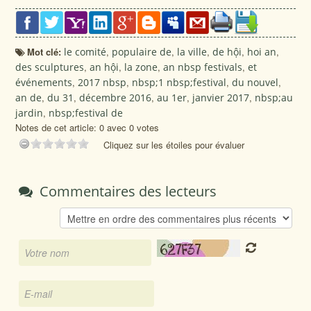
Mot clé:
le comité
,
populaire de
,
la ville
,
de hội
,
hoi an
,
des sculptures
,
an hội
,
la zone
,
an nbsp festivals
,
et
événements
,
2017 nbsp
,
nbsp;1 nbsp;festival
,
du nouvel
,
an de
,
du 31
,
décembre 2016
,
au 1er
,
janvier 2017
,
nbsp;au
jardin
,
nbsp;festival de
Notes de cet article: 0 avec 0 votes
Cliquez sur les étoiles pour évaluer
Commentaires des lecteurs