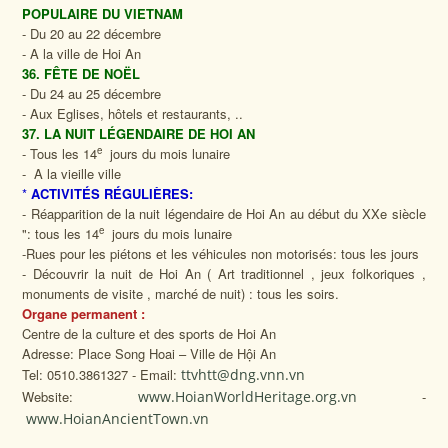
POPULAIRE DU VIETNAM
- Du 20 au 22 décembre
- A la ville de Hoi An
36. FÊTE DE NOËL
- Du 24 au 25 décembre
- Aux Eglises, hôtels et restaurants, ..
37. LA NUIT LÉGENDAIRE DE HOI AN
e
- Tous les 14
jours du mois lunaire
- A la vieille ville
*
ACTIVITÉS RÉGULIÈRES:
- Réapparition de la nuit légendaire de Hoi An au début du XXe siècle
e
": tous les 14
jours du mois lunaire
-Rues pour les piétons et les véhicules non motorisés: tous les jours
- Découvrir la nuit de Hoi An ( Art traditionnel , jeux folkoriques ,
monuments de visite , marché de nuit) : tous les soirs.
Organe permanent :
Centre de la culture et des sports de Hoi An
Adresse: Place Song Hoai – Ville de Hội An
Tel: 0510.3861327 - Email:
ttvhtt@dng.vnn.vn
Website:
www.HoianWorldHeritage.org.vn
-
www.HoianAncientTown.vn