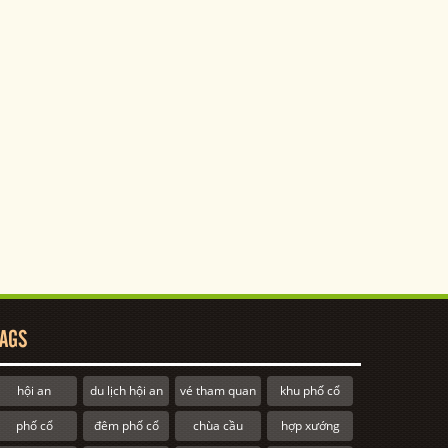
AGS
hội an
du lịch hội an
vé tham quan
khu phố cổ
phố cổ
đêm phố cổ
chùa cầu
hợp xướng