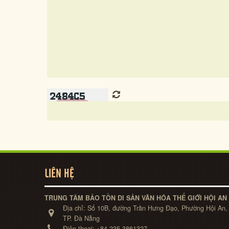
LIÊN HỆ
TRUNG TÂM BẢO TỒN DI SẢN VĂN HÓA THẾ GIỚI HỘI AN
Địa chỉ:
Số 10B, đường Trần Hưng Đạo, Phường Hội An,
TP. Đà Nẵng
Điện thoại:
+84-235-3861327