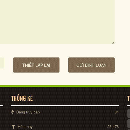
THỐNG KÊ
T
Đang truy cập
84
Hôm nay
23,478