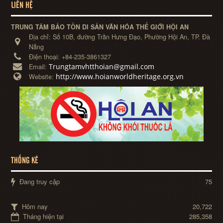
LIÊN HỆ
TRUNG TÂM BẢO TỒN DI SẢN VĂN HÓA THẾ GIỚI HỘI AN
Địa chỉ:
Số 10B, đường Trần Hưng Đạo, Phường Hội An, TP. Đà
Nẵng
Điện thoại:
+84-235-3861327
Trungtamvhtthoian@gmail.com
Email:
http://www.hoianworldheritage.org.vn
Website:
THỐNG KÊ
Đang truy cập
75
Hôm nay
20,722
Tháng hiện tại
285,358