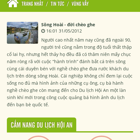
TRANG NHẤT
/
TIN TỨC
/
VÙNG VẪY
Sông Hoài - đời chèo ghe
16:01 31/05/2012
Người cao nhất năm nay cũng đã ngoài 90,
người trẻ cũng nằm trong độ tuổi thất thập
cổ lai hy, nhưng hết thảy họ đều đã có thâm niên mấy chục
năm ròng rã với cuộc “hành trình” đánh bắt cá trên sông
cùng cái duyên bén với nghề chèo ghe đưa rước khách du
lịch trên dòng sông Hoài. Cái nghiệp không chỉ đem lại cuộc
sống no đủ mà hình ảnh của những cụ ông, cụ bà hành
nghề chèo ghe còn mang đến cho Du lịch Hội An một làn
sinh khí mới trong công cuộc quảng bá hình ảnh du lịch
đến bạn bè quốc tế.
CẨM NANG DU LỊCH HỘI AN