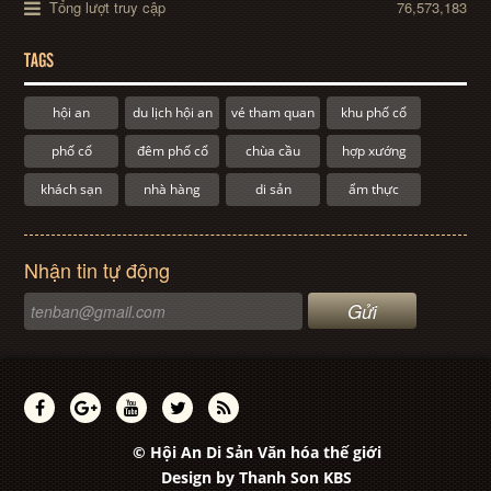
Tổng lượt truy cập
76,573,183
TAGS
hội an
du lịch hội an
vé tham quan
khu phố cổ
phố cổ
đêm phố cổ
chùa cầu
hợp xướng
khách sạn
nhà hàng
di sản
ẩm thực
Nhận tin tự động
© Hội An Di Sản Văn hóa thế giới
Design by
Thanh Son KBS