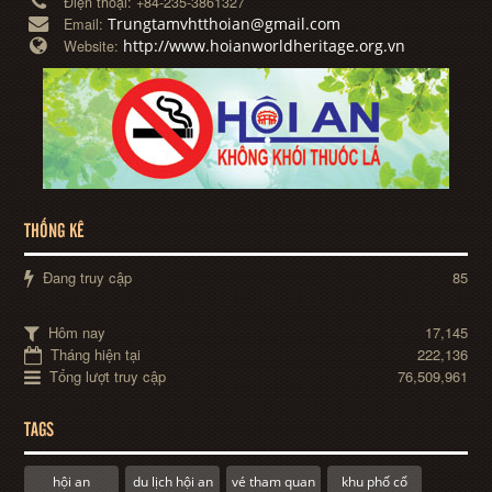
Điện thoại:
+84-235-3861327
Trungtamvhtthoian@gmail.com
Email:
http://www.hoianworldheritage.org.vn
Website:
THỐNG KÊ
Đang truy cập
85
Hôm nay
17,145
Tháng hiện tại
222,136
Tổng lượt truy cập
76,509,961
TAGS
hội an
du lịch hội an
vé tham quan
khu phố cổ