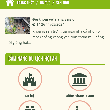
TRANG NHẤT
/
TIN TỨC
/
SÂN TRỜI
Đối thoại với nắng và gió
14:26 11/03/2024
Khoảng sân trời giữa ngôi nhà cổ phố Hội -
một khoảng không yên tĩnh thơm mùi nắng
mới giêng hai...
CẨM NANG DU LỊCH HỘI AN
Lễ hội
Điểm tham quan