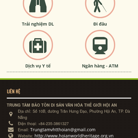
Trải nghiệm DL
Đi đâu
Dịch vụ Y tế
Ngân hàng - ATM
LIÊN HỆ
TRUNG TÂM BẢO TỒN DI SẢN VĂN HÓA THẾ GIỚI HỘI AN
Địa chỉ:
Số 10B, đường Trần Hưng Đạo, Phường Hội An, TP. Đà
Nẵng
Điện thoại:
+84-235-3861327
Trungtamvhtthoian@gmail.com
Email:
http://www.hoianworldheritage.org.vn
Website: