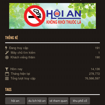
THỐNG KÊ
Đang truy cập
191
Máy chủ tìm kiếm
1
Khách viếng thăm
190
Hôm nay
14,136
Tháng hiện tại
278,772
Tổng lượt truy cập
76,566,597
TAGS
hội an
du lịch hội an
vé tham quan
khu phố cổ