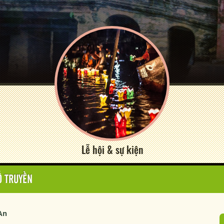
Lễ hội & sự kiện
Ổ TRUYỀN
An