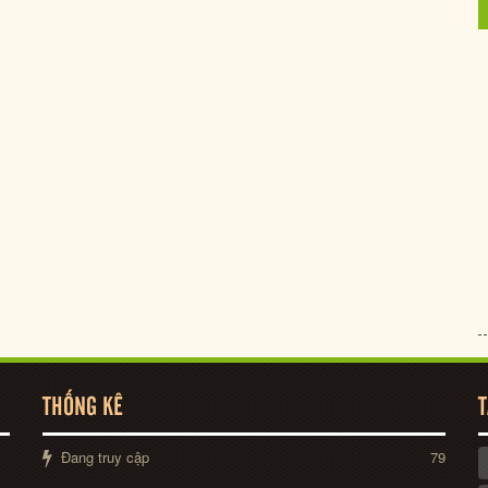
THỐNG KÊ
T
Đang truy cập
79