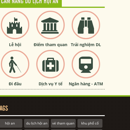
CẨM NANG DU LỊCH HỘI AN
Lễ hội
Điểm tham quan
Trải nghiệm DL
Đi đâu
Dịch vụ Y tế
Ngân hàng - ATM
AGS
hội an
du lịch hội an
vé tham quan
khu phố cổ