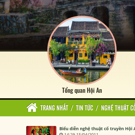
Tổng quan Hội An
TRANG NHẤT
/
TIN TỨC
/
NGHỆ THUẬT C
Biểu diễn nghệ thuật cổ truyền Hội 
14:29 15/04/2011