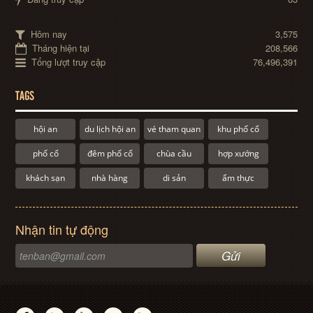
Hôm nay
3,575
Tháng hiện tại
208,566
Tổng lượt truy cập
76,496,391
TAGS
hội an
du lịch hội an
vé tham quan
khu phố cổ
phố cổ
đêm phố cổ
chùa cầu
hợp xướng
khách sạn
nhà hàng
di sản
ẩm thực
Nhận tin tự động