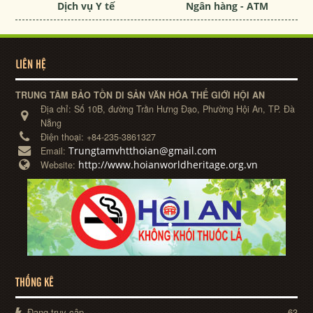
Dịch vụ Y tế
Ngân hàng - ATM
LIÊN HỆ
TRUNG TÂM BẢO TỒN DI SẢN VĂN HÓA THẾ GIỚI HỘI AN
Địa chỉ:
Số 10B, đường Trần Hưng Đạo, Phường Hội An, TP. Đà
Nẵng
Điện thoại:
+84-235-3861327
Trungtamvhtthoian@gmail.com
Email:
http://www.hoianworldheritage.org.vn
Website:
THỐNG KÊ
Đang truy cập
63