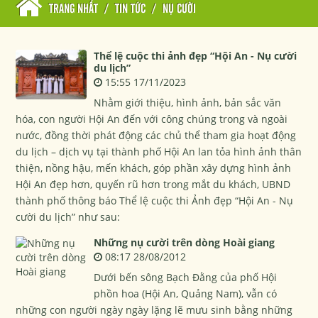
TRANG NHẤT
/
TIN TỨC
/
NỤ CƯỜI
Thể lệ cuộc thi ảnh đẹp “Hội An - Nụ cười
du lịch”
15:55 17/11/2023
Nhằm giới thiệu, hình ảnh, bản sắc văn
hóa, con người Hội An đến với công chúng trong và ngoài
nước, đồng thời phát động các chủ thể tham gia hoạt động
du lịch – dịch vụ tại thành phố Hội An lan tỏa hình ảnh thân
thiện, nồng hậu, mến khách, góp phần xây dựng hình ảnh
Hội An đẹp hơn, quyến rũ hơn trong mắt du khách, UBND
thành phố thông báo Thể lệ cuộc thi Ảnh đẹp “Hội An - Nụ
cười du lịch” như sau:
Những nụ cười trên dòng Hoài giang
08:17 28/08/2012
Dưới bến sông Bạch Đằng của phố Hội
phồn hoa (Hội An, Quảng Nam), vẫn có
những con người ngày ngày lặng lẽ mưu sinh bằng những