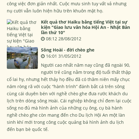
công việc đơn giản nhất. Cuộc mưu sinh tuy vất vả nhưng
nụ cười vẫn luôn hiện hữu trên khuôn mặt họ.
Kết quả thơ Haiku bằng tiếng Việt tại sự
kiện "Giao lưu văn hóa Hội An - Nhật Bản
lần thứ 10"
08:12 28/08/2012
Sông Hoài - đời chèo ghe
16:01 31/05/2012
Người cao nhất năm nay cũng đã ngoài 90,
người trẻ cũng nằm trong độ tuổi thất thập
cổ lai hy, nhưng hết thảy họ đều đã có thâm niên mấy chục
năm ròng rã với cuộc “hành trình” đánh bắt cá trên sông
cùng cái duyên bén với nghề chèo ghe đưa rước khách du
lịch trên dòng sông Hoài. Cái nghiệp không chỉ đem lại cuộc
sống no đủ mà hình ảnh của những cụ ông, cụ bà hành
nghề chèo ghe còn mang đến cho Du lịch Hội An một làn
sinh khí mới trong công cuộc quảng bá hình ảnh du lịch
đến bạn bè quốc tế.