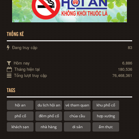
THỐNG KÊ
Đang truy cập
83
Hôm nay
6,886
Tháng hiện tại
180,536
Tổng lượt truy cập
76,468,361
TAGS
hội an
du lịch hội an
vé tham quan
khu phố cổ
phố cổ
đêm phố cổ
chùa cầu
hợp xướng
khách sạn
nhà hàng
di sản
ẩm thực