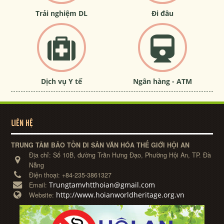
Trải nghiệm DL
Đi đâu
Dịch vụ Y tế
Ngân hàng - ATM
LIÊN HỆ
TRUNG TÂM BẢO TỒN DI SẢN VĂN HÓA THẾ GIỚI HỘI AN
Địa chỉ:
Số 10B, đường Trần Hưng Đạo, Phường Hội An, TP. Đà
Nẵng
Điện thoại:
+84-235-3861327
Trungtamvhtthoian@gmail.com
Email:
http://www.hoianworldheritage.org.vn
Website: