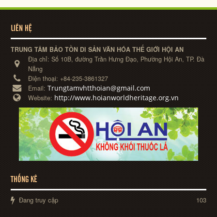
LIÊN HỆ
TRUNG TÂM BẢO TỒN DI SẢN VĂN HÓA THẾ GIỚI HỘI AN
Địa chỉ:
Số 10B, đường Trần Hưng Đạo, Phường Hội An, TP. Đà
Nẵng
Điện thoại:
+84-235-3861327
Trungtamvhtthoian@gmail.com
Email:
http://www.hoianworldheritage.org.vn
Website:
THỐNG KÊ
Đang truy cập
103