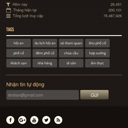
Hôm nay
26,451
Tháng hiện tại
200,101
Tổng lượt truy cập
76,487,926
TAGS
hội an
du lịch hội an
vé tham quan
khu phố cổ
phố cổ
đêm phố cổ
chùa cầu
hợp xướng
khách sạn
nhà hàng
di sản
ẩm thực
Nhận tin tự động