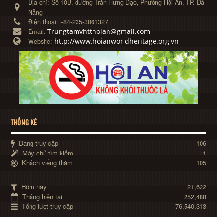
Địa chỉ:
Số 10B, đường Trần Hưng Đạo, Phường Hội An, TP. Đà
Nẵng
Điện thoại:
+84-235-3861327
Trungtamvhtthoian@gmail.com
Email:
http://www.hoianworldheritage.org.vn
Website:
THỐNG KÊ
Đang truy cập
106
Máy chủ tìm kiếm
1
Khách viếng thăm
105
Hôm nay
21,622
Tháng hiện tại
252,488
Tổng lượt truy cập
76,540,313