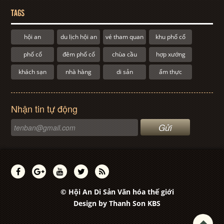
TAGS
hội an
du lịch hội an
vé tham quan
khu phố cổ
phố cổ
đêm phố cổ
chùa cầu
hợp xướng
khách sạn
nhà hàng
di sản
ẩm thực
Nhận tin tự động
© Hội An Di Sản Văn hóa thế giới
Design by
Thanh Son KBS