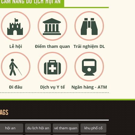
CẨM NANG DU LỊCH HỘI AN
Lễ hội
Điểm tham quan
Trải nghiệm DL
Đi đâu
Dịch vụ Y tế
Ngân hàng - ATM
AGS
hội an
du lịch hội an
vé tham quan
khu phố cổ