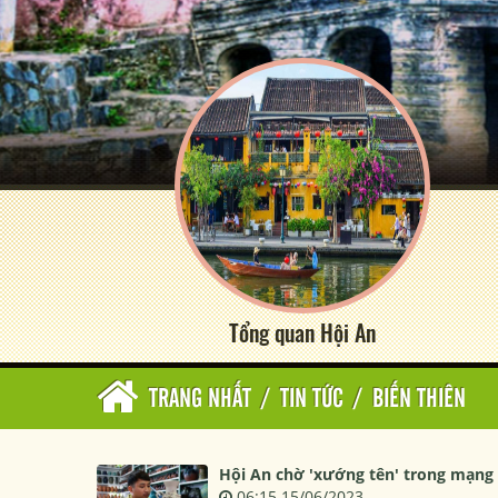
Tổng quan Hội An
TRANG NHẤT
/
TIN TỨC
/
BIẾN THIÊN
Hội An chờ 'xướng tên' trong mạng 
06:15 15/06/2023